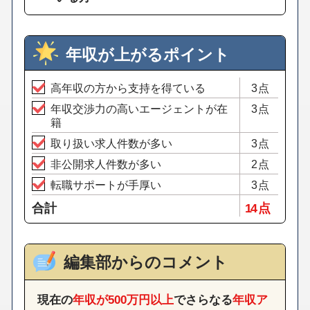
年収が上がるポイント
高年収の方から支持を得ている
3点
年収交渉力の高いエージェントが在
3点
籍
取り扱い求人件数が多い
3点
非公開求人件数が多い
2点
転職サポートが手厚い
3点
合計
14 点
編集部からのコメント
現在の
年収が500万円以上
でさらなる
年収ア