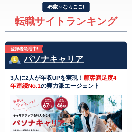
45歳～
ならここ!
転職サイトランキング
登録者急増中!
パソナキャリア
3人に2人が年収UPを実現！
顧客満足度4
年連続No.1
の実力派エージェント