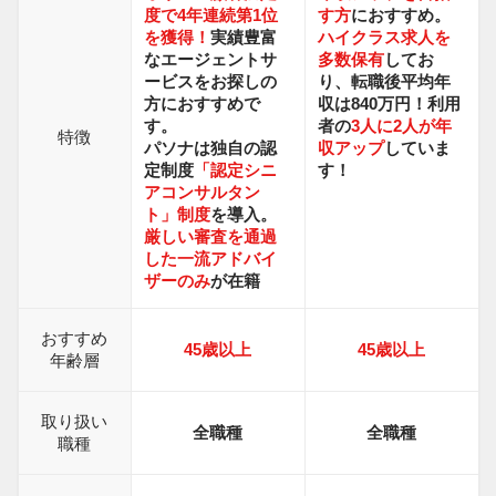
度で4年連続第1位
す方
におすすめ。
を獲得！
実績豊富
ハイクラス求人を
なエージェントサ
多数保有
してお
ービスをお探しの
り、転職後平均年
方におすすめで
収は840万円！利用
す。
者の
3人に2人が年
特徴
パソナは独自の認
収アップ
していま
定制度
「認定シニ
す！
アコンサルタン
ト」制度
を導入。
厳しい審査を通過
した一流アドバイ
ザーのみ
が在籍
おすすめ
45歳以上
45歳以上
年齢層
取り扱い
全職種
全職種
職種