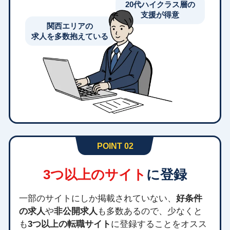
20代ハイクラス層の
支援が得意
関西エリアの
求人を多数抱えている
POINT 02
3つ以上のサイト
に登録
一部のサイトにしか掲載されていない、
好条件
の求人
や
非公開求人
も多数あるので、少なくと
も
3つ以上の転職サイト
に登録することをオスス