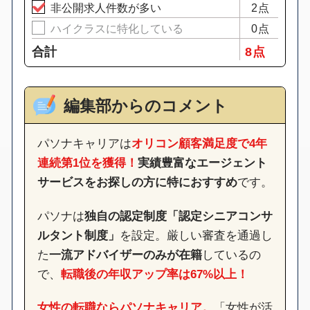
非公開求人件数が多い
2点
ハイクラスに特化している
0点
合計
8 点
編集部からのコメント
パソナキャリアは
オリコン顧客満足度で4年
連続第1位を獲得！
実績豊富なエージェント
サービスをお探しの方に特におすすめ
です。
パソナは
独自の認定制度「認定シニアコンサ
ルタント制度」
を設定。厳しい審査を通過し
た
一流アドバイザーのみが在籍
しているの
で、
転職後の年収アップ率は67%以上！
女性の転職ならパソナキャリア。
「女性が活