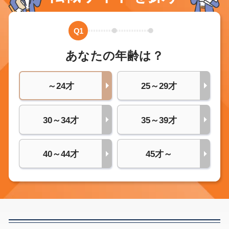
Q1
あなたの年齢は？
～24才
25～29才
30～34才
35～39才
40～44才
45才～