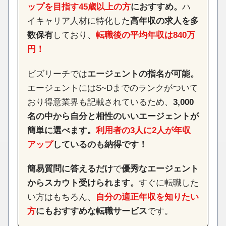
ップを目指す45歳以上の方
におすすめ。
ハ
イキャリア人材に特化した
高年収の求人を多
数保有
しており、
転職後の平均年収は840万
円！
ビズリーチでは
エージェントの指名が可能。
エージェントにはS~Dまでのランクがついて
おり得意業界も記載されているため、
3,000
名の中から自分と相性のいいエージェントが
簡単に選べます。
利用者の3人に2人が年収
アップ
しているのも納得です！
簡易質問に答えるだけ
で
優秀なエージェント
からスカウト受けられます。
すぐに転職した
い方はもちろん、
自分の適正年収を知りたい
方
にもおすすめな転職サービス
です。