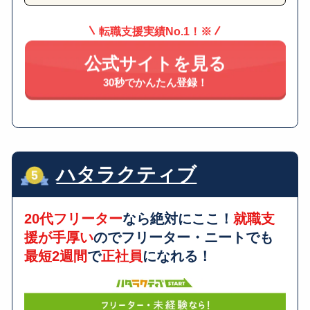
転職支援実績No.1！※
公式サイトを見る
30秒でかんたん登録！
ハタラクティブ
20代フリーター
なら絶対にここ！
就職支
援が手厚い
のでフリーター・ニートでも
最短2週間
で
正社員
になれる！