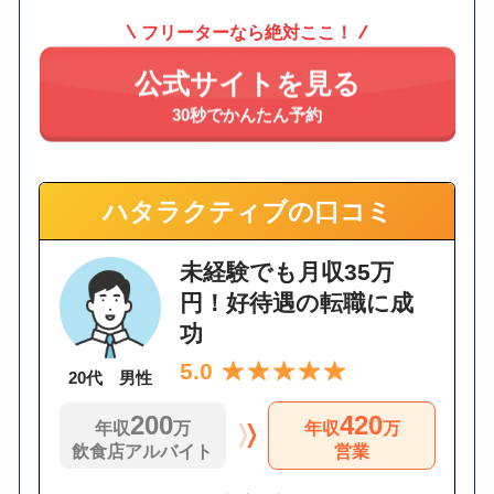
フリーターなら絶対ここ！
公式サイトを見る
30秒でかんたん予約
ハタラクティブの口コミ
未経験でも月収35万
円！好待遇の転職に成
功
5.0
20代 男性
200
420
年収
万
年収
万
飲食店アルバイト
営業