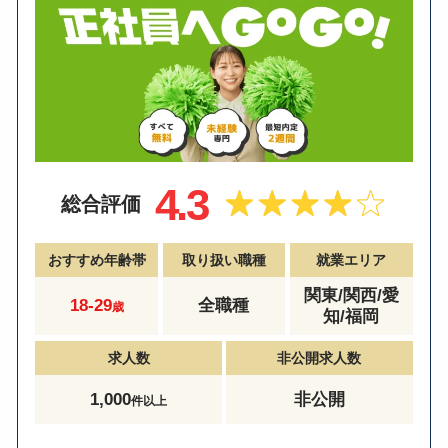
4.3
総合評価
おすすめ年齢帯
取り扱い職種
就業エリア
関東/関西/愛
18-29
全職種
歳
知/福岡
求人数
非公開求人数
1,000
非公開
件以上