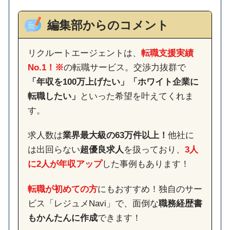
編集部からのコメント
リクルートエージェントは、
転職支援実績
No.1！※
の転職サービス。交渉力抜群で
「年収を100万上げたい」「ホワイト企業に
転職したい」
といった希望を叶えてくれま
す。
求人数は
業界最大級の63万件以上！
他社に
は出回らない
超優良求人
を扱っており、
3人
に2人が年収アップ
した事例もあります！
転職が初めての方
にもおすすめ！独自のサー
ビス「レジュメNavi」で、面倒な
職務経歴書
もかんたんに作成
できます！