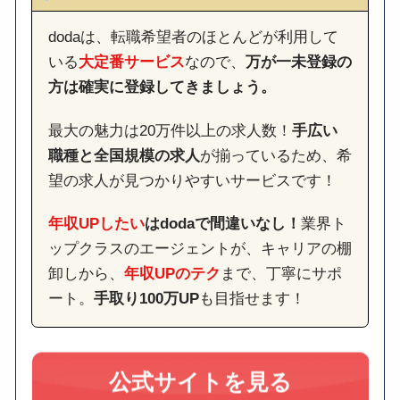
dodaは、転職希望者のほとんどが利用して
いる
大定番サービス
なので、
万が一未登録の
方は確実に登録してきましょう。
最大の魅力は20万件以上の求人数！
手広い
職種と全国規模の求人
が揃っているため、希
望の求人が見つかりやすいサービスです！
年収UPしたい
はdodaで間違いなし！
業界ト
ップクラスのエージェントが、キャリアの棚
卸しから、
年収UPのテク
まで、丁寧にサポ
ート。
手取り100万UP
も目指せます！
公式サイトを見る