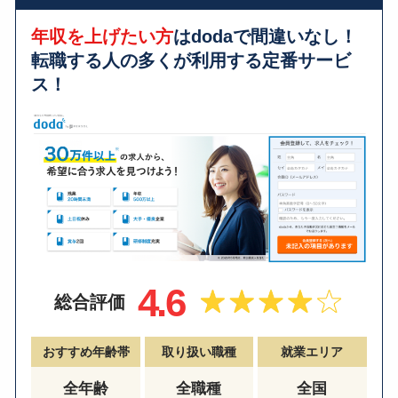
年収を上げたい方
はdodaで間違いなし！
転職する人の多くが利用する
定番サービ
ス！
4.6
総合評価
おすすめ年齢帯
取り扱い職種
就業エリア
全年齢
全職種
全国