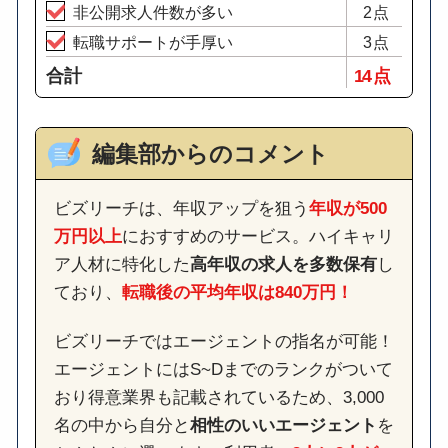
非公開求人件数が多い
2点
転職サポートが手厚い
3点
合計
14 点
編集部からのコメント
ビズリーチは、年収アップを狙う
年収が500
万円以上
におすすめのサービス。ハイキャリ
ア人材に特化した
高年収の求人を多数保有
し
ており、
転職後の平均年収は840万円！
ビズリーチではエージェントの指名が可能！
エージェントにはS~Dまでのランクがついて
おり得意業界も記載されているため、3,000
名の中から自分と
相性のいいエージェント
を