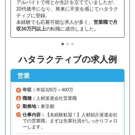
アルバイトで何とか生計を立てていましたが、
20代後半になり、将来に不安を感じてハタラク
ティブに登録。
未経験でも応募可能な求人が多く、
営業職で月
収30万円以上
の転職に成功しました。
1
2
3
ハタラクティブの求人例
営業
年収：
年収328万～400万
職種：
人材派遣会社営業職
勤務地：
東京都
仕事内容：
【未経験歓迎！】人材紹介派遣会社
での営業職。まずは先輩社員がしっかりフォロ
ーします。