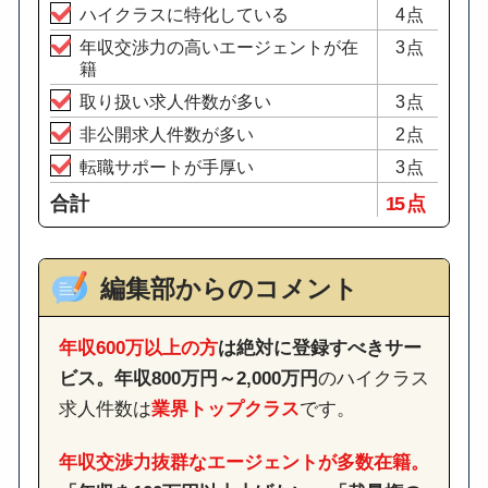
ハイクラスに特化している
4点
年収交渉力の高いエージェントが在
3点
籍
取り扱い求人件数が多い
3点
非公開求人件数が多い
2点
転職サポートが手厚い
3点
合計
15 点
編集部からのコメント
年収600万以上の方
は絶対に登録すべきサー
ビス。
年収800万円～2,000万円
のハイクラス
求人件数は
業界トップクラス
です。
年収交渉力抜群なエージェントが多数在籍。