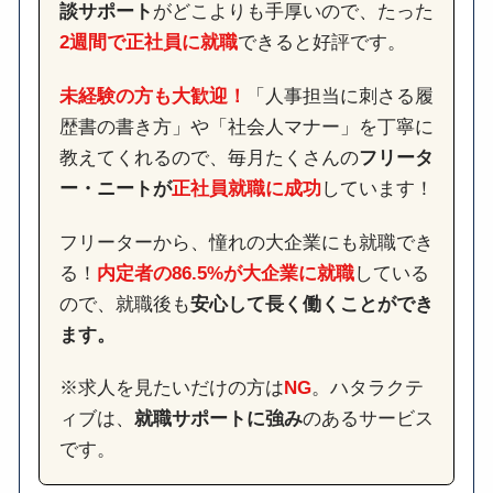
談サポート
がどこよりも手厚いので、たった
2週間で正社員に就職
できると好評です。
未経験の方も大歓迎！
「人事担当に刺さる履
歴書の書き方」や「社会人マナー」を丁寧に
教えてくれるので、毎月たくさんの
フリータ
ー・ニートが
正社員就職に成功
しています！
フリーターから、憧れの大企業にも就職でき
る！
内定者の86.5%が大企業に就職
している
ので、就職後も
安心して長く働くことができ
ます。
※求人を見たいだけの方は
NG
。ハタラクテ
ィブは、
就職サポートに強み
のあるサービス
です。