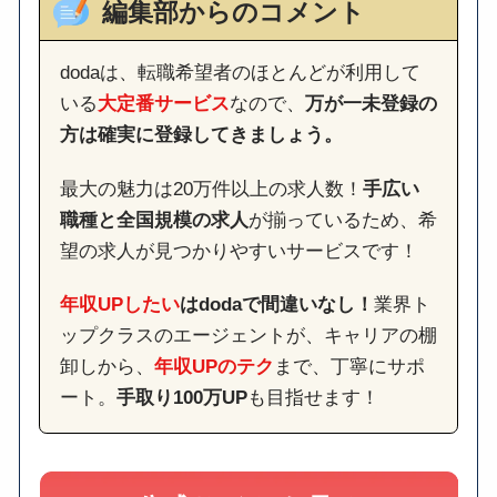
編集部からのコメント
dodaは、転職希望者のほとんどが利用して
いる
大定番サービス
なので、
万が一未登録の
方は確実に登録してきましょう。
最大の魅力は20万件以上の求人数！
手広い
職種と全国規模の求人
が揃っているため、希
望の求人が見つかりやすいサービスです！
年収UPしたい
はdodaで間違いなし！
業界ト
ップクラスのエージェントが、キャリアの棚
卸しから、
年収UPのテク
まで、丁寧にサポ
ート。
手取り100万UP
も目指せます！