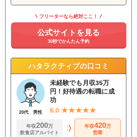
フリーターなら絶対ここ！
公式サイトを見る
30秒でかんたん予約
ハタラクティブの口コミ
未経験でも月収35万
円！好待遇の転職に成
功
5.0
20代 男性
200
420
年収
万
年収
万
飲食店アルバイト
営業