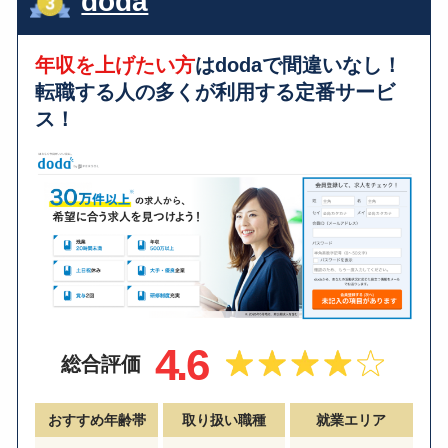
doda
年収を上げたい方
はdodaで間違いなし！
転職する人の多くが利用する
定番サービ
ス！
4.6
総合評価
おすすめ年齢帯
取り扱い職種
就業エリア