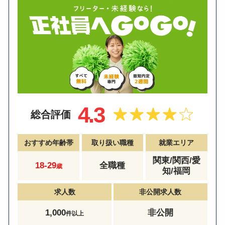
4.3
総合評価
おすすめ年齢帯
取り扱い職種
就業エリア
関東/関西/愛
18-29
全職種
歳
知/福岡
求人数
非公開求人数
1,000
非公開
件以上