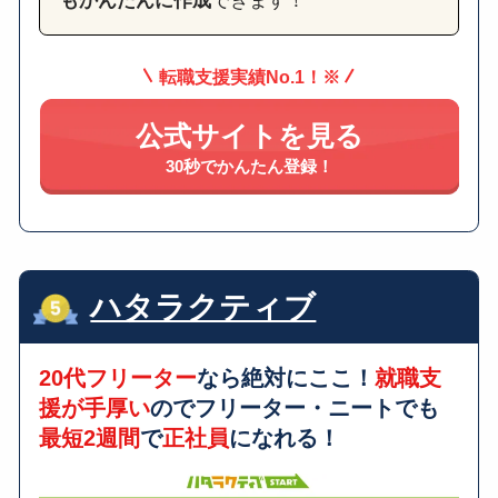
もかんたんに作成
できます！
転職支援実績No.1！※
公式サイトを見る
30秒でかんたん登録！
ハタラクティブ
20代フリーター
なら絶対にここ！
就職支
援が手厚い
のでフリーター・ニートでも
最短2週間
で
正社員
になれる！