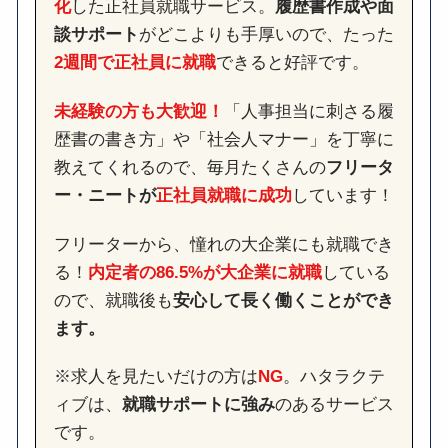
化
した正社員就職サービス。
履歴書作成や面
談サポート
がどこよりも手厚いので、たった
2週間で正社員に就職
できると好評です。
未経験の方も大歓迎！
「人事担当に刺さる履
歴書の書き方」や「社会人マナー」を丁寧に
教えてくれるので、毎月たくさんの
フリータ
ー・ニートが
正社員就職に成功
しています！
フリーターから、憧れの大企業にも就職でき
る！
内定者の86.5%が大企業に就職
している
ので、就職後も
安心して長く働くことができ
ます。
※求人を見たいだけの方は
NG
。ハタラクテ
ィブは、
就職サポートに強み
のあるサービス
です。