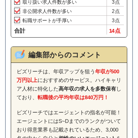
取り扱い求人件数が多い
3点
非公開求人件数が多い
2点
転職サポートが手厚い
3点
合計
14 点
編集部からのコメント
ビズリーチは、年収アップを狙う
年収が500
万円以上
におすすめのサービス。ハイキャリ
ア人材に特化した
高年収の求人を多数保有
し
ており、
転職後の平均年収は840万円！
ビズリーチではエージェントの指名が可能！
エージェントにはS~Dまでのランクがついて
おり得意業界も記載されているため、3,000