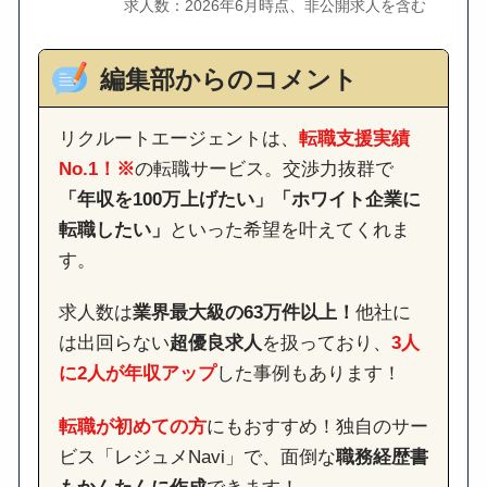
求人数：2026年6月時点、非公開求人を含む
編集部からのコメント
リクルートエージェントは、
転職支援実績
No.1！※
の転職サービス。交渉力抜群で
「年収を100万上げたい」「ホワイト企業に
転職したい」
といった希望を叶えてくれま
す。
求人数は
業界最大級の63万件以上！
他社に
は出回らない
超優良求人
を扱っており、
3人
に2人が年収アップ
した事例もあります！
転職が初めての方
にもおすすめ！独自のサー
ビス「レジュメNavi」で、面倒な
職務経歴書