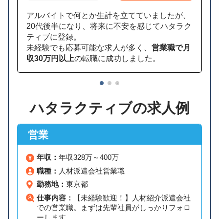
アルバイトで何とか生計を立てていましたが、
20代後半になり、将来に不安を感じてハタラク
ティブに登録。
未経験でも応募可能な求人が多く、
営業職で月
収30万円以上
の転職に成功しました。
1
2
3
ハタラクティブの求人例
営業
年収：
年収328万～400万
職種：
人材派遣会社営業職
勤務地：
東京都
仕事内容：
【未経験歓迎！】人材紹介派遣会社
での営業職。まずは先輩社員がしっかりフォロ
ーします。