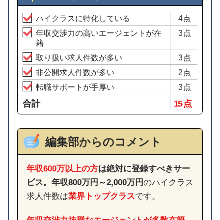
ハイクラスに特化している
4点
年収交渉力の高いエージェントが在
3点
籍
取り扱い求人件数が多い
3点
非公開求人件数が多い
2点
転職サポートが手厚い
3点
合計
15 点
編集部からのコメント
年収600万以上の方
は絶対に登録すべきサー
ビス。
年収800万円～2,000万円
のハイクラス
求人件数は
業界トップクラス
です。
年収交渉力抜群なエージェントが多数在籍。