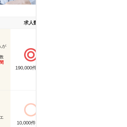
35～39歳
4
求人数
サポート
働き方
45歳～
～
人が
正社員
契
教
年収別ランキング
間
パート
派
年収交渉力が抜
190,000
件以上
群！
300～399万円
4
500～599万円
6
正社員
契
バイトル
で有名
エ
700～799万円
8
パート
派
なディップ社が
10,000
件以上
運営しているの