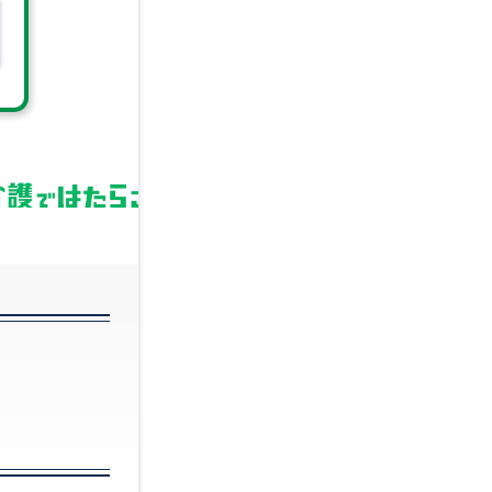
技術職 (建築・土
技
木・設備等)
械
歯科衛生士
法
税理士
経
経理・財務
薬
貿易・物流
金
コラム