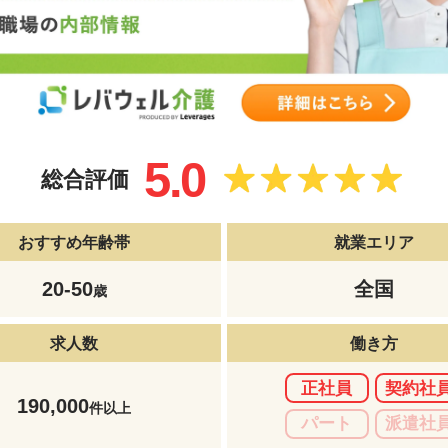
5.0
総合評価
おすすめ年齢帯
就業エリア
20-50
全国
歳
求人数
働き方
正社員
契約社
190,000
件以上
パート
派遣社