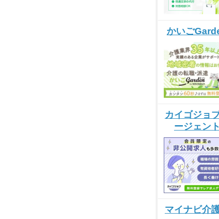
かいごGard
カイゴジョ
ージェン
マイナビ介