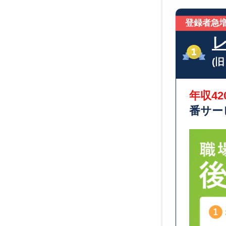
登録者急増
(
年収42
番サー