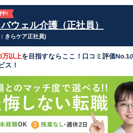
中!
レバウェル介護（正社員）
旧：きらケア正社員)
0万以上
を目指すならここ！口コミ評価No.1
ビス！