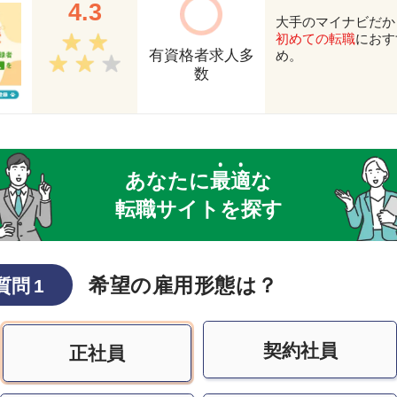
4.3
大手のマイナビだか
初めての転職
におす
有資格者求人多
め。
数
あなたに
最
適
な
転職サイトを探す
希望の雇用形態は？
質問 1
契約社員
正社員