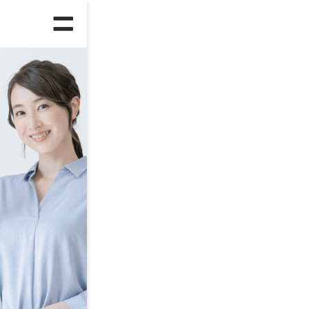
人気のランキング
総合
ハ
正社員への転職
第
ITエンジニア
フ
年齢別ランキング
25～29歳
3