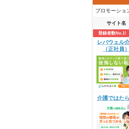
プロモーショ
サイト名
登録者数No.1!
レバウェル
（正社員
介護ではた