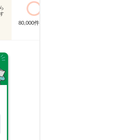
フリーター
マ
ら
正社員
契
す
人によってばら
パート
派
つきあり
80,000
件以上
不動産専門職
事
人事・労務
介
会計士
保
内部監査
医
営業・セールス
営
広報・IR
弁