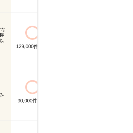
安心！
900万円〜
～
すな
正社員
契
得
職種別ランキング
年以
パート
派
派遣の時給交渉
129,000
件以上
が得意
ITエンジニア
M
Webクリエイター
W
正社員
契
み
その他
コ
パート
派
転職サポートが
90,000
件以上
手厚い！
サービス
ニ