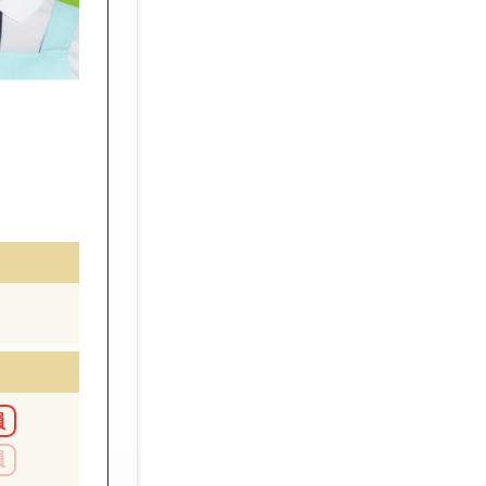
転職エージェントに登録する
転職サイトとエージェントの
転職エージェントの使い方
ハローワークと転職エージェ
履歴書の書き方
職務経歴書の書き方
応募の仕方
面接対策
平均何社に応募している？
Web面接の受け方
員
内定後の手続き
員
退職手続き