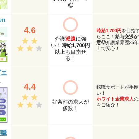
◎
en
4.6
時給1,700円
を目指
らここ！
給与交渉が
介護
派遣
に強
意◎
介護業界歴35
い！
時給1,700円
上で安心！
以上も目指せ
る！
ブエ
ト
4.4
転職サポートが手厚
い！
ホワイト企業求人
の
好条件の求人が
をご紹介！
多数！
護職