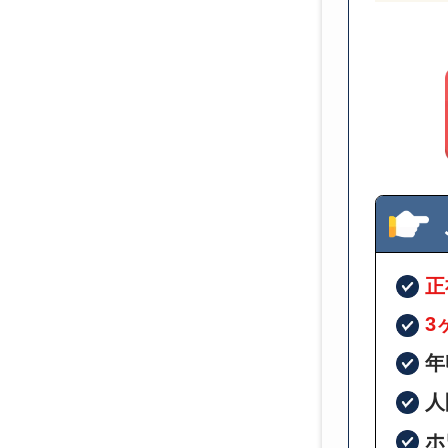
正
3
年
人
ホ