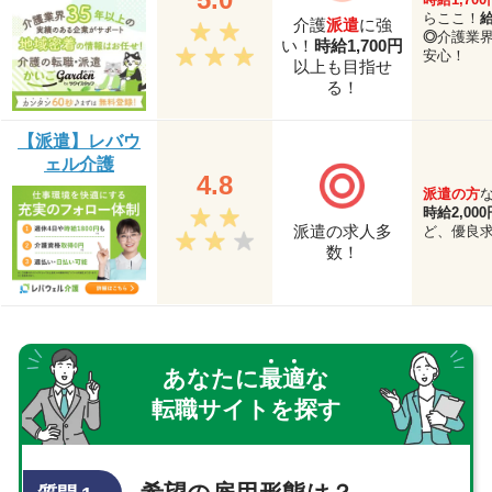
らここ！
介護
派遣
に強
◎
介護業界
い！
時給1,700円
安心！
以上も目指せ
る！
【派遣】レバウ
ェル介護
4.8
派遣の方
時給2,00
派遣の求人多
ど、優良
数！
あなたに
最
適
な
転職サイトを探す