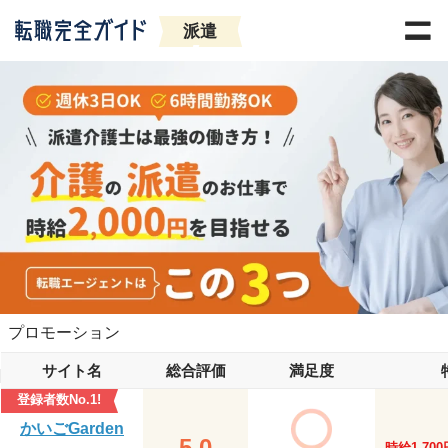
派遣
プロモーション
サイト名
総合評価
満足度
登録者数No.1!
かいごGarden
5.0
時給1,700