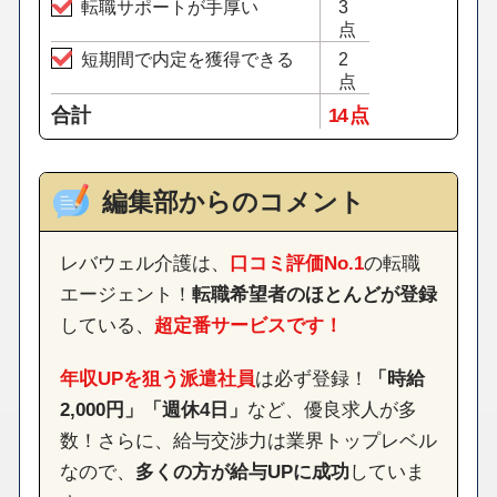
転職サポートが手厚い
3
点
短期間で内定を獲得できる
2
点
合計
14 点
編集部からのコメント
レバウェル介護は、
口コミ評価No.1
の転職
エージェント！
転職希望者のほとんどが登録
している、
超定番サービスです！
年収UPを狙う派遣社員
は必ず登録！
「時給
2,000円」「週休4日」
など、優良求人が多
数！さらに、給与交渉力は業界トップレベル
なので、
多くの方が給与UPに成功
していま