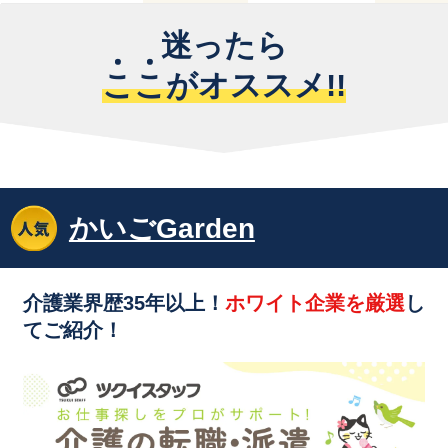
迷ったら
こ
こ
がオススメ!!
かいごGarden
介護業界歴35年以上！
ホワイト企業を厳選
し
てご紹介！