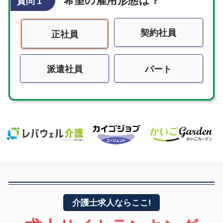
希望の雇用形態は？
質問 1
契約社員
正社員
派遣社員
パート
介護士求人ならここ!