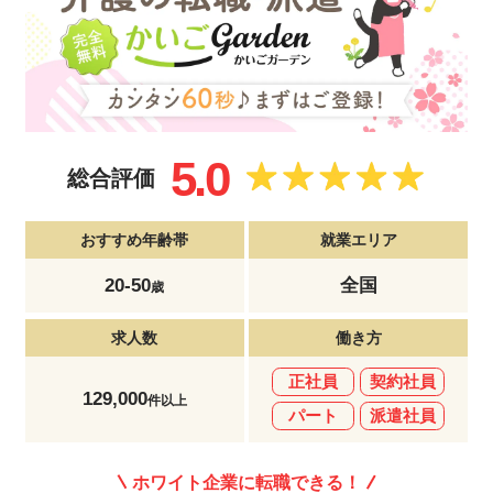
5.0
総合評価
おすすめ年齢帯
就業エリア
20-50
全国
歳
求人数
働き方
正社員
契約社員
129,000
件以上
パート
派遣社員
ホワイト企業に転職できる！