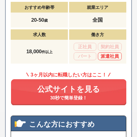
おすすめ年齢帯
就業エリア
20-50
全国
歳
求人数
働き方
正社員
契約社員
18,000
件以上
パート
派遣社員
3ヶ月以内に転職したい方はここ！
公式サイトを見る
30秒で簡単登録！
こんな方におすすめ