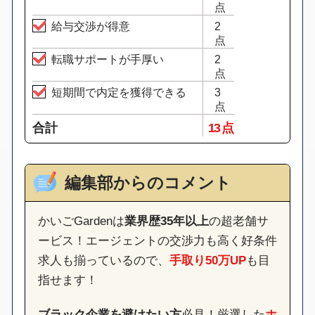
点
給与交渉が得意
2
点
転職サポートが手厚い
2
点
短期間で内定を獲得できる
3
点
合計
13 点
編集部からのコメント
かいごGardenは
業界歴35年以上
の超老舗サ
ービス！エージェントの交渉力も高く好条件
求人も揃っているので、
手取り50万UP
も目
指せます！
ブラック企業を避けたい方
必見！厳選した
ホ