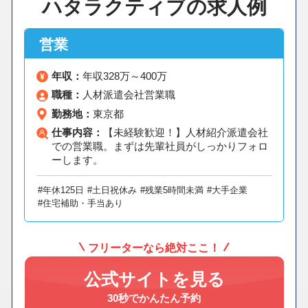
ハタラクティブの求人例
営業
年収：
年収328万～400万
職種：
人材派遣会社営業職
勤務地：
東京都
仕事内容：
【未経験歓迎！】人材紹介派遣会社
での営業職。まずは先輩社員がしっかりフォロ
ーします。
#年休125日
#土日祝休み
#残業5時間未満
#大手企業
#住宅補助・手当あり
フリーターなら絶対ここ！
公式サイトを見る
30秒でかんたん予約