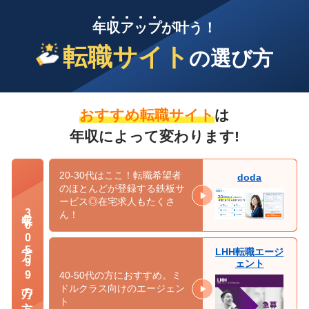
年
収
ア
ッ
プ
が叶う！
転職サイト
の選び方
おすすめ転職サイト
は
年収によって変わります!
20-30代はここ！転職希望者
doda
のほとんどが登録する鉄板サ
ービス◎在宅求人もたくさ
年収300万〜599万の方
ん！
LHH転職エージ
ェント
40-50代の方におすすめ。ミ
ドルクラス向けのエージェン
ト