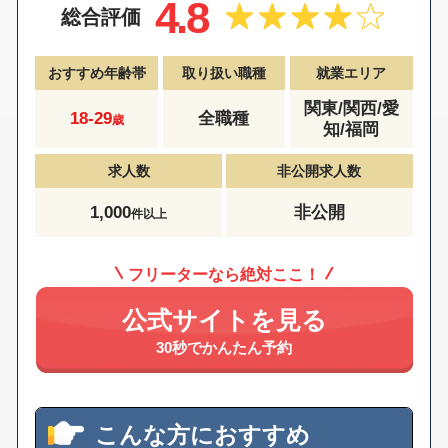
4.8
総合評価
おすすめ年齢帯
取り扱い職種
就業エリア
関東/関西/愛
18-29
全職種
歳
知/福岡
求人数
非公開求人数
1,000
非公開
件以上
フリーターなら絶対ここ！
公式サイトを見る
30秒でかんたん予約
こんな方におすすめ