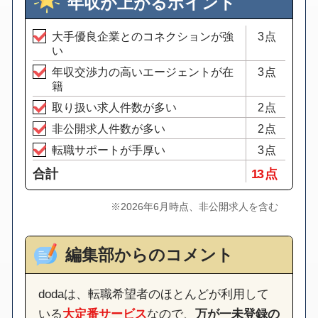
年収が上がるポイント
大手優良企業とのコネクションが強
3点
い
年収交渉力の高いエージェントが在
3点
籍
取り扱い求人件数が多い
2点
非公開求人件数が多い
2点
転職サポートが手厚い
3点
合計
13 点
※2026年6月時点、非公開求人を含む
編集部からのコメント
dodaは、転職希望者のほとんどが利用して
いる
大定番サービス
なので、
万が一未登録の