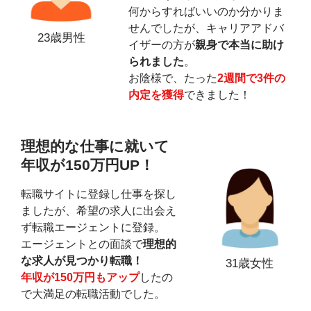
何からすればいいのか分かりま
せんでしたが、キャリアアドバ
23歳男性
イザーの方が
親身で本当に助け
られました
。
お陰様で、たった
2週間で3件の
内定を獲得
できました！
理想的な仕事に就いて
年収が150万円UP！
転職サイトに登録し仕事を探し
ましたが、希望の求人に出会え
ず転職エージェントに登録。
エージェントとの面談で
理想的
な求人が見つかり転職！
31歳女性
年収が150万円もアップ
したの
で大満足の転職活動でした。