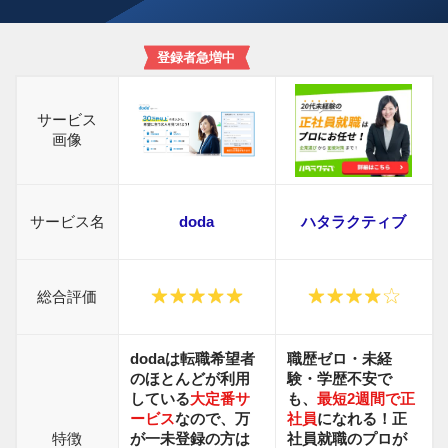
登録者急増中
サービス
画像
サービス名
doda
ハタラクティブ
総合評価
dodaは転職希望者
職歴ゼロ・未経
のほとんどが利用
験・学歴不安で
している
大定番サ
も、
最短2週間で正
ービス
なので、万
社員
になれる！正
特徴
が一未登録の方は
社員就職の
プロが