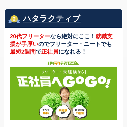
ハタラクティブ
20代フリーター
なら絶対にここ！
就職支
援が手厚い
のでフリーター・ニートでも
最短2週間
で
正社員
になれる！