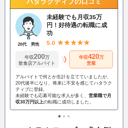
ハタラクティブの口コミ
未経験でも月収35万
円！好待遇の転職に成
功
5.0
20代 男性
200
420
年収
万
年収
万
飲食店アルバイト
営業
アルバイトで何とか生計を立てていましたが、
20代後半になり、将来に不安を感じてハタラク
ティブに登録。
未経験でも応募可能な求人が多く、
営業職で月
収30万円以上
の転職に成功しました。
1
2
3