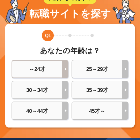
転職サイトを探す
Q1
あなたの年齢は？
～24才
25～29才
30～34才
35～39才
40～44才
45才～