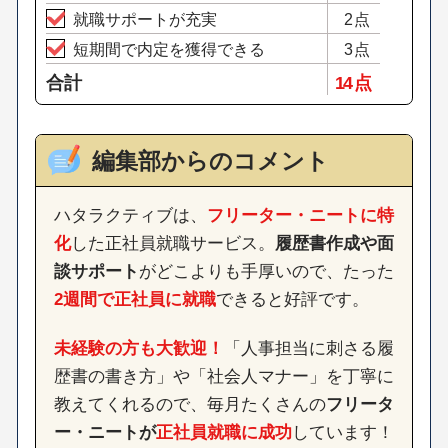
就職サポートが充実
2点
短期間で内定を獲得できる
3点
合計
14 点
編集部からのコメント
ハタラクティブは、
フリーター・ニートに特
化
した正社員就職サービス。
履歴書作成や面
談サポート
がどこよりも手厚いので、たった
2週間で正社員に就職
できると好評です。
未経験の方も大歓迎！
「人事担当に刺さる履
歴書の書き方」や「社会人マナー」を丁寧に
教えてくれるので、毎月たくさんの
フリータ
ー・ニートが
正社員就職に成功
しています！