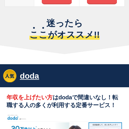
迷ったら
こ
こ
がオススメ!!
doda
年収を上げたい方
はdodaで間違いなし！転
職する人の多くが利用する
定番サービス！