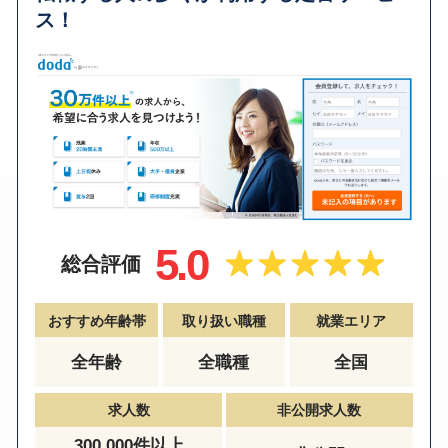
ス！
5.0
総合評価
おすすめ年齢帯
取り扱い職種
就業エリア
全年齢
全職種
全国
求人数
非公開求人数
300,000件以上