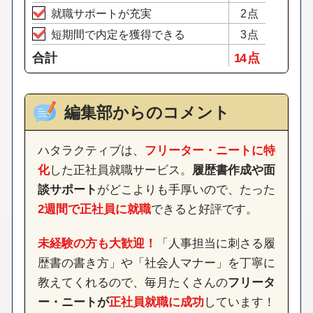
就職サポートが充実
2点
短期間で内定を獲得できる
3点
合計
14 点
編集部からのコメント
ハタラクティブは、
フリーター・ニートに特
化
した正社員就職サービス。
履歴書作成や面
談サポート
がどこよりも手厚いので、たった
2週間で正社員に就職
できると好評です。
未経験の方も大歓迎！
「人事担当に刺さる履
歴書の書き方」や「社会人マナー」を丁寧に
教えてくれるので、毎月たくさんの
フリータ
ー・ニートが
正社員就職に成功
しています！