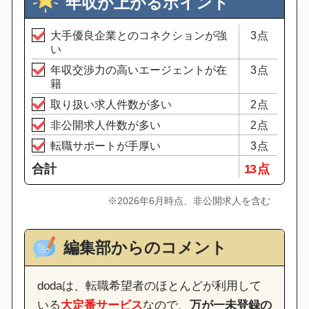
年収が上がるポイント
大手優良企業とのコネクションが強
3点
い
年収交渉力の高いエージェントが在
3点
籍
取り扱い求人件数が多い
2点
非公開求人件数が多い
2点
転職サポートが手厚い
3点
合計
13 点
※2026年6月時点、非公開求人を含む
編集部からのコメント
dodaは、転職希望者のほとんどが利用して
いる
大定番サービス
なので、
万が一未登録の