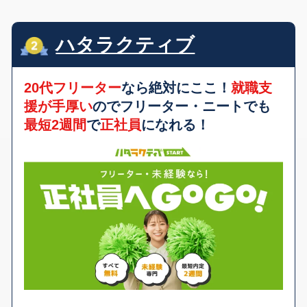
ハタラクティブ
20代フリーター
なら絶対にここ！
就職支
援が手厚い
のでフリーター・ニートでも
最短2週間
で
正社員
になれる！