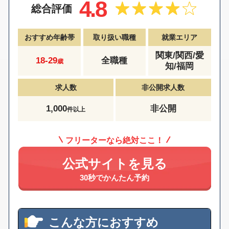
4.8
総合評価
おすすめ年齢帯
取り扱い職種
就業エリア
関東/関西/愛
18-29
全職種
歳
知/福岡
求人数
非公開求人数
1,000
非公開
件以上
フリーターなら絶対ここ！
公式サイトを見る
30秒でかんたん予約
こんな方におすすめ