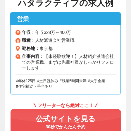
ハタラクティブの求人例
営業
年収：
年収328万～400万
職種：
人材派遣会社営業職
勤務地：
東京都
仕事内容：
【未経験歓迎！】人材紹介派遣会社
での営業職。まずは先輩社員がしっかりフォロ
ーします。
#年休125日
#土日祝休み
#残業5時間未満
#大手企業
#住宅補助・手当あり
フリーターなら絶対ここ！
公式サイトを見る
30秒でかんたん予約