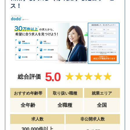
ス！
5.0
総合評価
おすすめ年齢帯
取り扱い職種
就業エリア
全年齢
全職種
全国
求人数
非公開求人数
300,000件以上