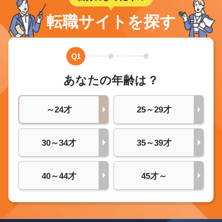
転職サイトを探す
Q1
あなたの年齢は？
～24才
25～29才
30～34才
35～39才
40～44才
45才～