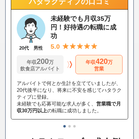
ハタラクティブの口コミ
未経験でも月収35万
円！好待遇の転職に成
功
5.0
20代 男性
200
420
年収
万
年収
万
飲食店アルバイト
営業
アルバイトで何とか生計を立てていましたが、
20代後半になり、将来に不安を感じてハタラク
ティブに登録。
未経験でも応募可能な求人が多く、
営業職で月
収30万円以上
の転職に成功しました。
1
2
3