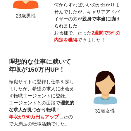
何からすればいいのか分かりま
せんでしたが、キャリアアドバ
23歳男性
イザーの方が
親身で本当に助け
られました
。
お陰様で、たった
2週間で3件の
内定を獲得
できました！
理想的な仕事に就いて
年収が150万円UP！
転職サイトに登録し仕事を探し
ましたが、希望の求人に出会え
ず転職エージェントに登録。
エージェントとの面談で
理想的
な求人が見つかり転職！
31歳女性
年収が150万円もアップ
したの
で大満足の転職活動でした。