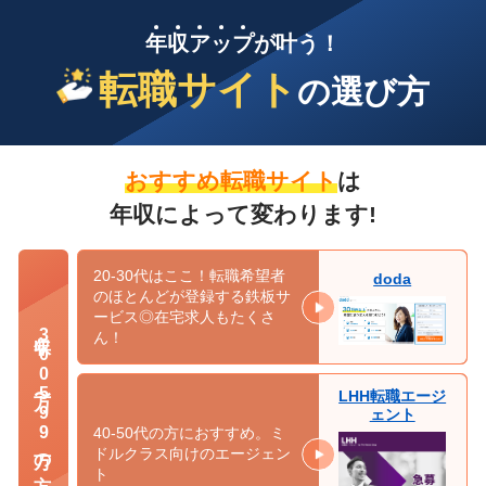
年
収
ア
ッ
プ
が叶う！
転職サイト
の選び方
おすすめ転職サイト
は
年収によって変わります!
20-30代はここ！転職希望者
doda
のほとんどが登録する鉄板サ
ービス◎在宅求人もたくさ
年収300万〜599万の方
ん！
LHH転職エージ
ェント
40-50代の方におすすめ。ミ
ドルクラス向けのエージェン
ト