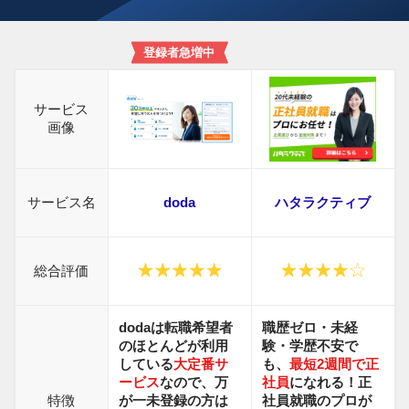
登録者急増中
サービス
画像
サービス名
doda
ハタラクティブ
総合評価
dodaは転職希望者
職歴ゼロ・未経
のほとんどが利用
験・学歴不安で
している
大定番サ
も、
最短2週間で正
ービス
なので、万
社員
になれる！正
特徴
が一未登録の方は
社員就職の
プロが