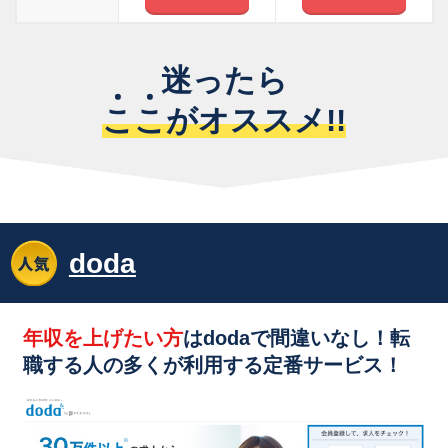
迷ったら
こ
こ
がオススメ!!
doda
年収を上げたい方
はdodaで間違いなし！転
職する人の多くが利用する
定番サービス！