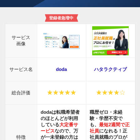
登録者急増中
サービス
画像
サービス名
doda
ハタラクティブ
総合評価
dodaは転職希望者
職歴ゼロ・未経
のほとんどが利用
験・学歴不安で
している
大定番サ
も、
最短2週間で正
ービス
なので、万
社員
になれる！正
特徴
が一未登録の方は
社員就職の
プロが