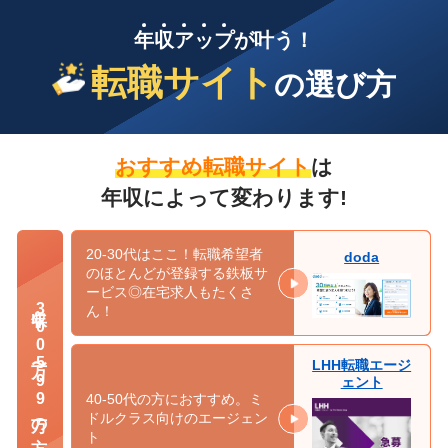
年
収
ア
ッ
プ
が叶う！
転職サイト
の選び方
おすすめ転職サイト
は
年収によって変わります!
20-30代はここ！転職希望者
doda
のほとんどが登録する鉄板サ
ービス◎在宅求人もたくさ
年収300万〜599万の方
ん！
LHH転職エージ
ェント
40-50代の方におすすめ。ミ
ドルクラス向けのエージェン
ト