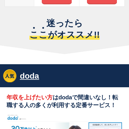
迷ったら
こ
こ
がオススメ!!
doda
年収を上げたい方
はdodaで間違いなし！転
職する人の多くが利用する
定番サービス！