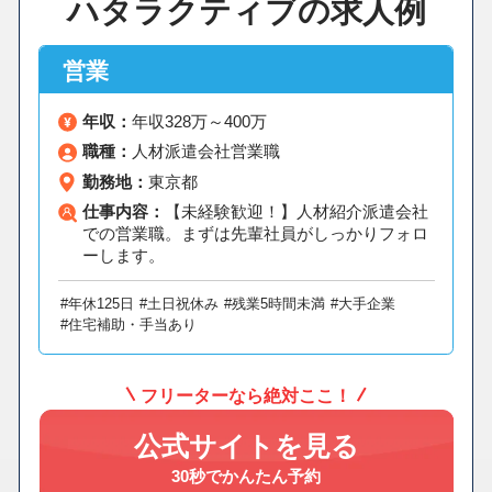
ハタラクティブの求人例
営業
年収：
年収328万～400万
職種：
人材派遣会社営業職
勤務地：
東京都
仕事内容：
【未経験歓迎！】人材紹介派遣会社
での営業職。まずは先輩社員がしっかりフォロ
ーします。
#年休125日
#土日祝休み
#残業5時間未満
#大手企業
#住宅補助・手当あり
フリーターなら絶対ここ！
公式サイトを見る
30秒でかんたん予約