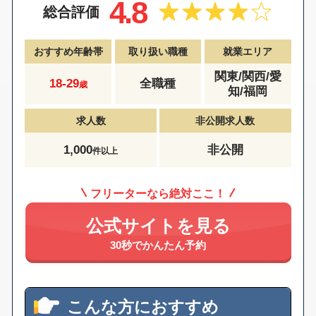
4.8
総合評価
おすすめ年齢帯
取り扱い職種
就業エリア
関東/関西/愛
18-29
全職種
歳
知/福岡
求人数
非公開求人数
1,000
非公開
件以上
フリーターなら絶対ここ！
公式サイトを見る
30秒でかんたん予約
こんな方におすすめ