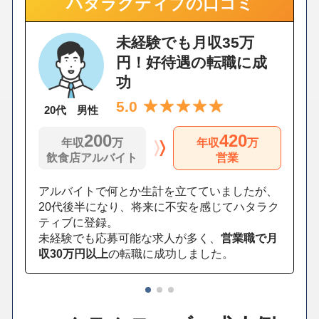
ハタラクティブの口コミ
未経験でも月収35万
円！好待遇の転職に成
功
5.0
20代 男性
200
420
年収
万
年収
万
飲食店アルバイト
営業
アルバイトで何とか生計を立てていましたが、
20代後半になり、将来に不安を感じてハタラク
ティブに登録。
未経験でも応募可能な求人が多く、
営業職で月
収30万円以上
の転職に成功しました。
1
2
3