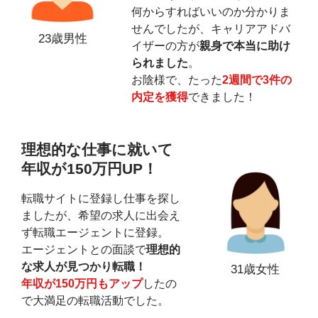
何からすればいいのか分かりま
せんでしたが、キャリアアドバ
23歳男性
イザーの方が
親身で本当に助け
られました
。
お陰様で、たった
2週間で3件の
内定を獲得
できました！
理想的な仕事に就いて
年収が150万円UP！
転職サイトに登録し仕事を探し
ましたが、希望の求人に出会え
ず転職エージェントに登録。
エージェントとの面談で
理想的
な求人が見つかり転職！
31歳女性
年収が150万円もアップ
したの
で大満足の転職活動でした。