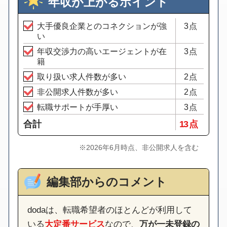
年収が上がるポイント
大手優良企業とのコネクションが強
3点
い
年収交渉力の高いエージェントが在
3点
籍
取り扱い求人件数が多い
2点
非公開求人件数が多い
2点
転職サポートが手厚い
3点
合計
13 点
※2026年6月時点、非公開求人を含む
編集部からのコメント
dodaは、転職希望者のほとんどが利用して
いる
大定番サービス
なので、
万が一未登録の