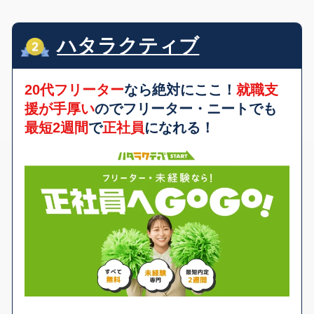
ハタラクティブ
20代フリーター
なら絶対にここ！
就職支
援が手厚い
のでフリーター・ニートでも
最短2週間
で
正社員
になれる！