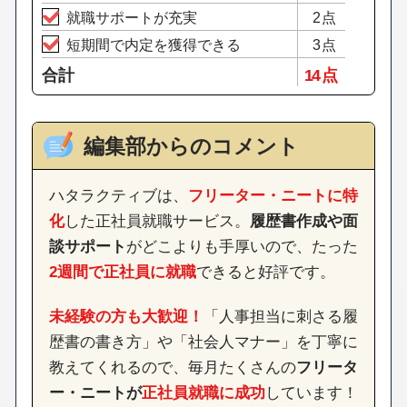
就職サポートが充実
2点
短期間で内定を獲得できる
3点
合計
14 点
編集部からのコメント
ハタラクティブは、
フリーター・ニートに特
化
した正社員就職サービス。
履歴書作成や面
談サポート
がどこよりも手厚いので、たった
2週間で正社員に就職
できると好評です。
未経験の方も大歓迎！
「人事担当に刺さる履
歴書の書き方」や「社会人マナー」を丁寧に
教えてくれるので、毎月たくさんの
フリータ
ー・ニートが
正社員就職に成功
しています！