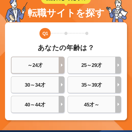
転職サイトを探す
Q1
あなたの年齢は？
～24才
25～29才
30～34才
35～39才
40～44才
45才～