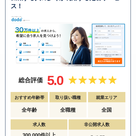
ス！
5.0
総合評価
おすすめ年齢帯
取り扱い職種
就業エリア
全年齢
全職種
全国
求人数
非公開求人数
300,000件以上