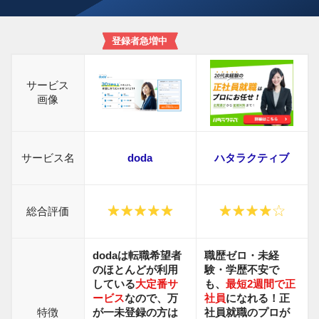
登録者急増中
サービス
画像
サービス名
doda
ハタラクティブ
総合評価
dodaは転職希望者
職歴ゼロ・未経
のほとんどが利用
験・学歴不安で
している
大定番サ
も、
最短2週間で正
ービス
なので、万
社員
になれる！正
特徴
が一未登録の方は
社員就職の
プロが