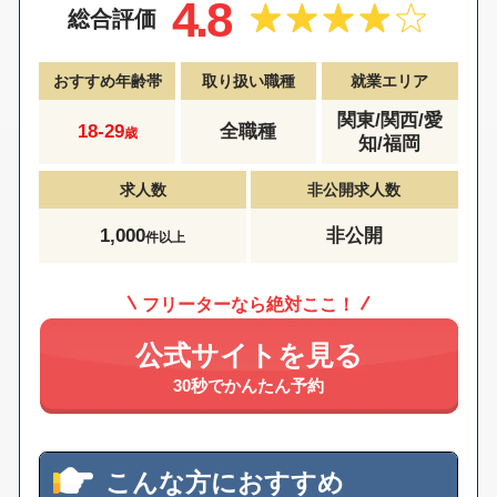
4.8
総合評価
おすすめ年齢帯
取り扱い職種
就業エリア
関東/関西/愛
18-29
全職種
歳
知/福岡
求人数
非公開求人数
1,000
非公開
件以上
フリーターなら絶対ここ！
公式サイトを見る
30秒でかんたん予約
こんな方におすすめ