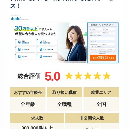
ス！
5.0
総合評価
おすすめ年齢帯
取り扱い職種
就業エリア
全年齢
全職種
全国
求人数
非公開求人数
300,000件以上