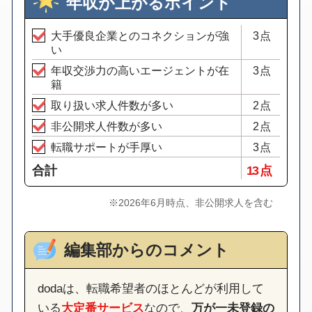
年収が上がるポイント
大手優良企業とのコネクションが強
3点
い
年収交渉力の高いエージェントが在
3点
籍
取り扱い求人件数が多い
2点
非公開求人件数が多い
2点
転職サポートが手厚い
3点
合計
13 点
※2026年6月時点、非公開求人を含む
編集部からのコメント
dodaは、転職希望者のほとんどが利用して
いる
大定番サービス
なので、
万が一未登録の