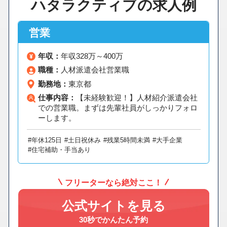
ハタラクティブの求人例
営業
年収：
年収328万～400万
職種：
人材派遣会社営業職
勤務地：
東京都
仕事内容：
【未経験歓迎！】人材紹介派遣会社
での営業職。まずは先輩社員がしっかりフォロ
ーします。
#年休125日
#土日祝休み
#残業5時間未満
#大手企業
#住宅補助・手当あり
フリーターなら絶対ここ！
公式サイトを見る
30秒でかんたん予約