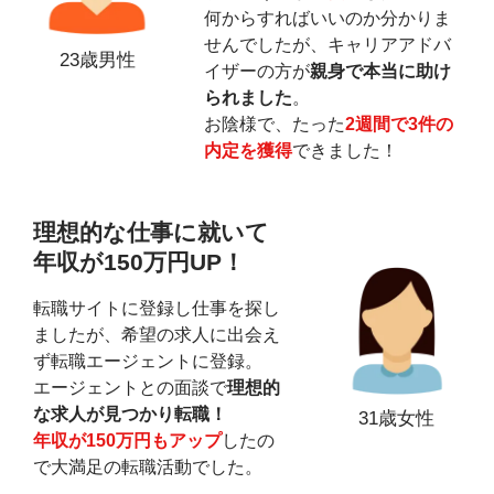
何からすればいいのか分かりま
せんでしたが、キャリアアドバ
23歳男性
イザーの方が
親身で本当に助け
られました
。
お陰様で、たった
2週間で3件の
内定を獲得
できました！
理想的な仕事に就いて
年収が150万円UP！
転職サイトに登録し仕事を探し
ましたが、希望の求人に出会え
ず転職エージェントに登録。
エージェントとの面談で
理想的
な求人が見つかり転職！
31歳女性
年収が150万円もアップ
したの
で大満足の転職活動でした。