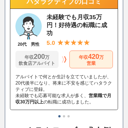
ハタラクティブの口コミ
未経験でも月収35万
円！好待遇の転職に成
功
5.0
20代 男性
200
420
年収
万
年収
万
飲食店アルバイト
営業
アルバイトで何とか生計を立てていましたが、
20代後半になり、将来に不安を感じてハタラク
ティブに登録。
未経験でも応募可能な求人が多く、
営業職で月
収30万円以上
の転職に成功しました。
1
2
3