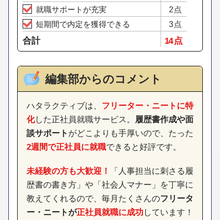
就職サポートが充実
2点
短期間で内定を獲得できる
3点
合計
14 点
編集部からのコメント
ハタラクティブは、
フリーター・ニートに特
化
した正社員就職サービス。
履歴書作成や面
談サポート
がどこよりも手厚いので、たった
2週間で正社員に就職
できると好評です。
未経験の方も大歓迎！
「人事担当に刺さる履
歴書の書き方」や「社会人マナー」を丁寧に
教えてくれるので、毎月たくさんの
フリータ
ー・ニートが
正社員就職に成功
しています！