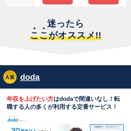
迷ったら
こ
こ
がオススメ!!
doda
年収を上げたい方
はdodaで間違いなし！転
職する人の多くが利用する
定番サービス！