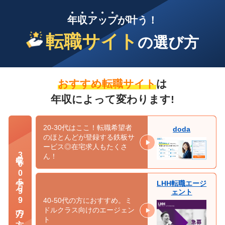
年
収
ア
ッ
プ
が叶う！
転職サイト
の選び方
おすすめ転職サイト
は
年収によって変わります!
20-30代はここ！転職希望者
doda
のほとんどが登録する鉄板サ
ービス◎在宅求人もたくさ
年収300万〜599万の方
ん！
LHH転職エージ
ェント
40-50代の方におすすめ。ミ
ドルクラス向けのエージェン
ト