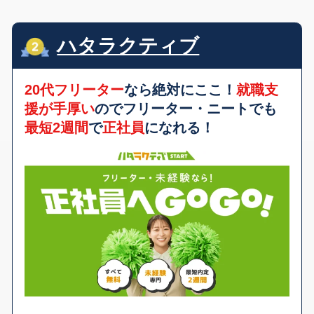
ハタラクティブ
20代フリーター
なら絶対にここ！
就職支
援が手厚い
のでフリーター・ニートでも
最短2週間
で
正社員
になれる！