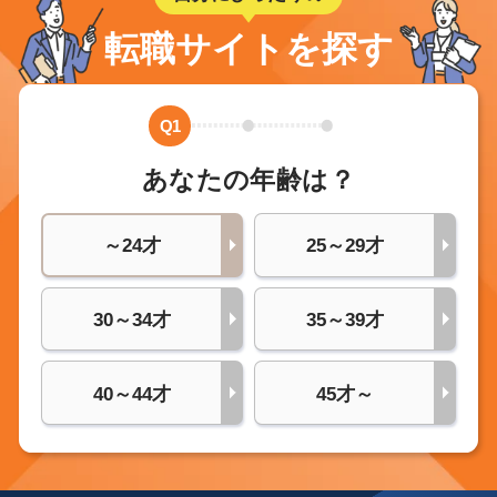
転職サイトを探す
Q1
あなたの年齢は？
～24才
25～29才
30～34才
35～39才
40～44才
45才～