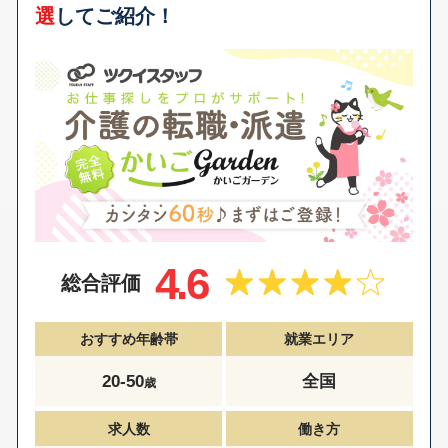
選
してご紹介！
4.6
総合評価
おすすめ年齢帯
就業エリア
20-50
全国
歳
求人数
働き方