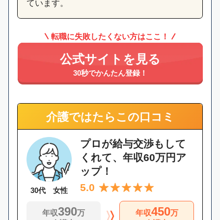
ています。
転職に失敗したくない方はここ！
公式サイトを見る
30秒でかんたん登録！
介護ではたらこの口コミ
プロが給与交渉もして
くれて、年収60万円ア
ップ！
5.0
30代 女性
390
450
年収
万
年収
万