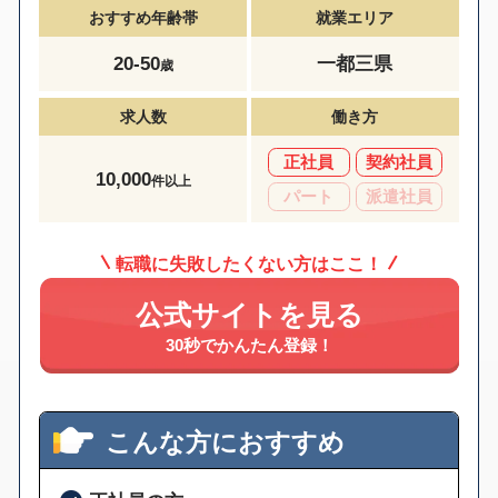
おすすめ年齢帯
就業エリア
20-50
一都三県
歳
求人数
働き方
正社員
契約社員
10,000
件以上
パート
派遣社員
転職に失敗したくない方はここ！
公式サイトを見る
30秒でかんたん登録！
こんな方におすすめ