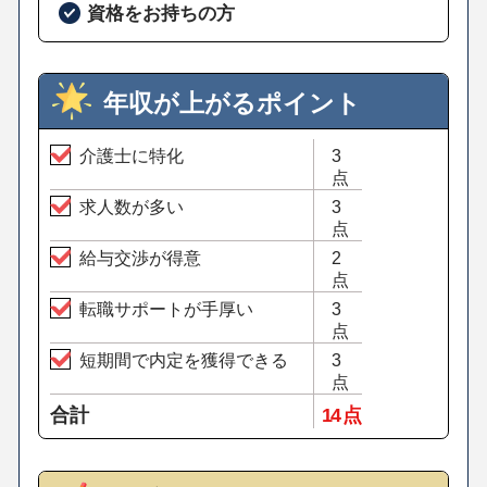
資格をお持ちの方
年収が上がるポイント
介護士に特化
3
点
求人数が多い
3
点
給与交渉が得意
2
点
転職サポートが手厚い
3
点
短期間で内定を獲得できる
3
点
合計
14 点