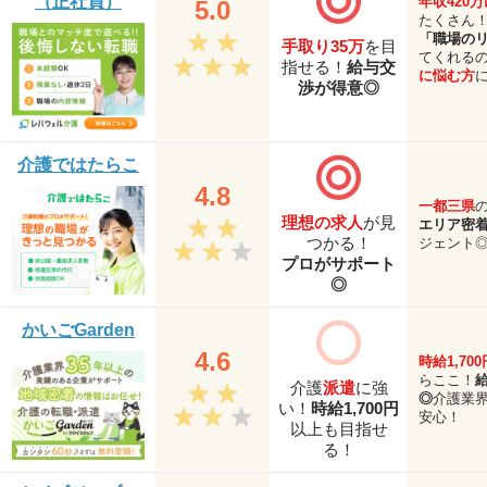
（正社員）
年収420
5.0
たくさん
「職場の
手取り35万
を目
てくれる
指せる！
給与交
に悩む方
渉が得意◎
介護ではたらこ
4.8
一都三県
理想の求人
が見
エリア密
つかる！
ジェント
プロがサポート
◎
かいごGarden
4.6
時給1,700
らここ！
介護
派遣
に強
◎
介護業界
い！
時給1,700円
安心！
以上も目指せ
る！