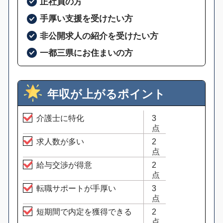
正社員の方
手厚い支援を受けたい方
非公開求人の紹介を受けたい方
一都三県にお住まいの方
年収が上がるポイント
介護士に特化
3
点
求人数が多い
2
点
給与交渉が得意
2
点
転職サポートが手厚い
3
点
短期間で内定を獲得できる
2
点