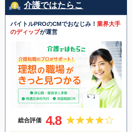
介護ではたらこ
バイトルPROのCMでおなじみ！
業界大手
のディップ
が運営
4.8
総合評価