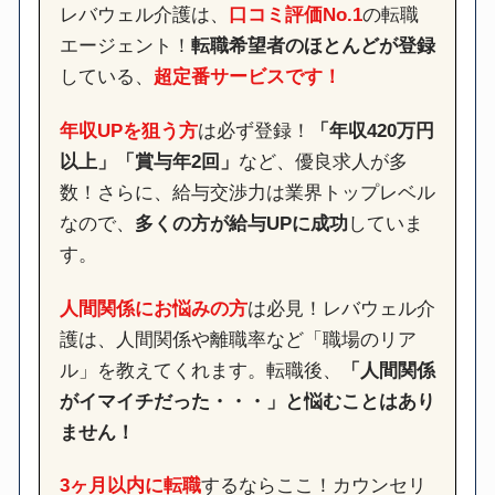
レバウェル介護は、
口コミ評価No.1
の転職
エージェント！
転職希望者のほとんどが登録
している、
超定番サービスです！
年収UPを狙う方
は必ず登録！
「年収420万円
以上」「賞与年2回」
など、優良求人が多
数！さらに、給与交渉力は業界トップレベル
なので、
多くの方が給与UPに成功
していま
す。
人間関係にお悩みの方
は必見！レバウェル介
護は、人間関係や離職率など「職場のリア
ル」を教えてくれます。転職後、
「人間関係
がイマイチだった・・・」と悩むことはあり
ません！
3ヶ月以内に転職
するならここ！カウンセリ