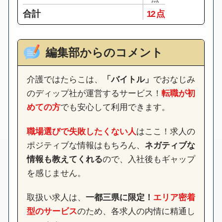
合計
12 点
編集部からのコメント
介護ではたらこは、
「バイトル」
でおなじみ
のディップ社が運営するサービス！
転職が初
めての方
でも安心して利用できます。
職場選びで失敗したくない人
はここ！求人の
ポジティブな情報はもちろん、
ネガティブな
情報も教えてくれる
ので、入社後もギャップ
を感じません。
取扱い求人は、
一都三県に限定！
エリア密着
型のサービス
のため、各求人の内情に精通し