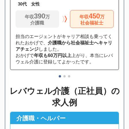
30代 女性
390
450
年収
万
年収
万
介護職
社会福祉士
担当のエージェントがキャリア相談も乗ってく
れたおかげで、
介護職から社会福祉士へキャリ
アチェンジ
しました。
おかげで
年収も60万円以上
上がり、本当にレバ
ウェル介護に登録してよかったです。
1
2
3
レバウェル介護（正社員）の
求人例
介護職・ヘルパー