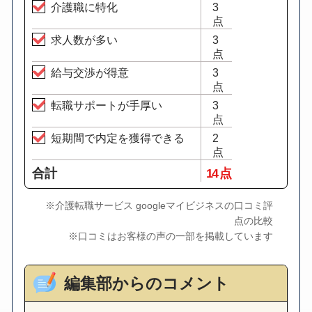
介護職に特化
3
点
求人数が多い
3
点
給与交渉が得意
3
点
転職サポートが手厚い
3
点
短期間で内定を獲得できる
2
点
合計
14 点
※介護転職サービス googleマイビジネスの口コミ評
点の比較
※口コミはお客様の声の一部を掲載しています
編集部からのコメント