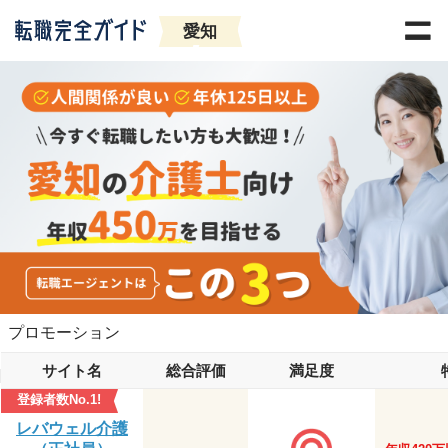
愛知
プロモーション
サイト名
総合評価
満足度
登録者数No.1!
レバウェル介護