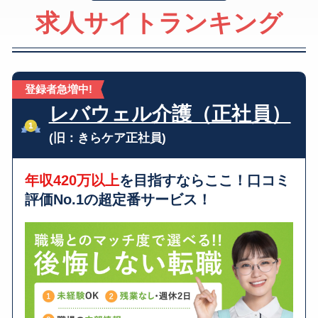
求人サイトランキング
登録者急増中!
レバウェル介護（正社員）
(旧：きらケア正社員)
年収420万以上
を目指すならここ！口コミ
評価No.1の超定番サービス！