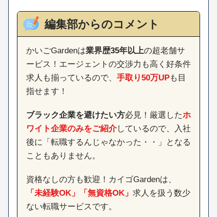
編集部からのコメント
かいごGardenは
業界歴35年以上
の超老舗サ
ービス！エージェントの交渉力も高く好条件
求人も揃っているので、
手取り50万UP
も目
指せます！
ブラック企業を避けたい方
必見！厳選した
ホ
ワイト企業のみをご紹介
しているので、入社
後に「転職するんじゃなかった・・」となる
こともありません。
資格なしの方も歓迎！カイゴGardenは、
「未経験OK」「無資格OK」
求人を扱う数少
ない転職サービスです。