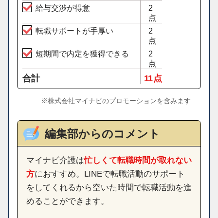
給与交渉が得意
2
点
転職サポートが手厚い
2
点
短期間で内定を獲得できる
2
点
合計
11 点
※株式会社マイナビのプロモーションを含みます
編集部からのコメント
マイナビ介護は
忙しくて転職時間が取れない
方
におすすめ。LINEで転職活動のサポート
をしてくれるから空いた時間で転職活動を進
めることができます。