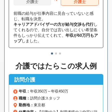
介護士
介護士
前職の給与が仕事内容に見合っていないと感
じ、転職を決意。
キャリアアドバイザーの方が給与交渉も代行
し
てくれるので、自分では言い出しにくい希望条
件もしっかり伝えてくれて、
年収が60万円もア
ップ
しました。
1
2
3
介護ではたらこの求人例
訪問介護
年収：
年収350万～年収450万
職種：
訪問介護スタッフ
勤務地：
東京都
仕事内容：
【日勤のみ】利用者様のご自宅に訪