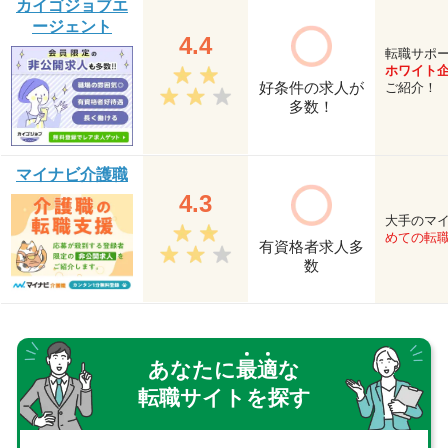
カイゴジョブエ
ージェント
4.4
転職サポ
ホワイト
好条件の求人が
ご紹介！
多数！
マイナビ介護職
4.3
大手のマ
めての転
有資格者求人多
数
あなたに
最
適
な
転職サイトを探す