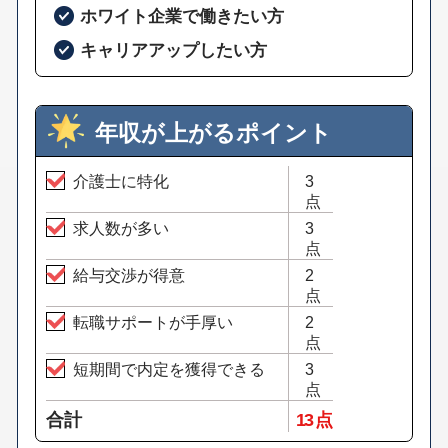
ホワイト企業で働きたい方
キャリアアップしたい方
年収が上がるポイント
介護士に特化
3
点
求人数が多い
3
点
給与交渉が得意
2
点
転職サポートが手厚い
2
点
短期間で内定を獲得できる
3
点
合計
13 点