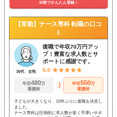
30秒でかんたん登録！
【常勤】ナース専科 転職の口コ
ミ
復職で年収70万円アッ
プ！豊富な求人数とサ
ポートに感謝です。
5.0
30代 女性
480
550
年収
万
年収
万
看護師
看護師
子どもが大きくなり、10年ぶりに復職を決意し
ました。
ナース専科は圧倒的に求人数が多く手厚いサポ