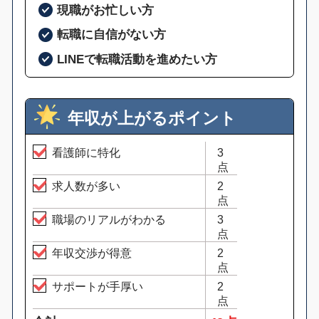
現職がお忙しい方
転職に自信がない方
LINEで転職活動を進めたい方
年収が上がるポイント
看護師に特化
3
点
求人数が多い
2
点
職場のリアルがわかる
3
点
年収交渉が得意
2
点
サポートが手厚い
2
点