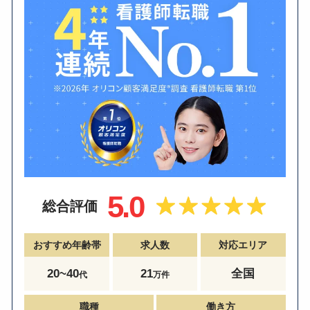
5.0
総合評価
おすすめ年齢帯
求人数
対応エリア
20~40
21
全国
代
万件
職種
働き方