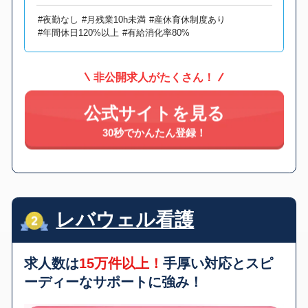
#夜勤なし
#月残業10h未満
#産休育休制度あり
#年間休日120%以上
#有給消化率80%
非公開求人がたくさん！
公式サイトを見る
30秒でかんたん登録！
レバウェル看護
求人数は
15万件以上！
手厚い対応とスピ
ーディーなサポートに強み！