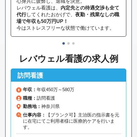
心身共に疲弊し、退職を決意。
レバウェル看護は、
内定先との待遇交渉も全て
代行
してくれたおかげで、
夜勤・残業なしの職
場で年収も50万円UP！
今はストレスフリーな状態で働けています。
1
2
3
レバウェル看護の求人例
訪問看護
年収：
年収450万～580万
職種：
訪問看護
勤務地：
神奈川県
仕事内容：
【ブランク可】主治医の指示書を元
に在宅にてご利用者様に医療的ケアを行いま
す。