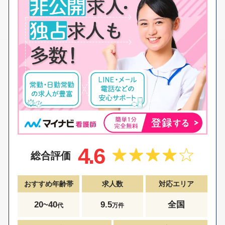
4.6
総合評価
おすすめ年齢帯
求人数
対応エリア
20~40
9.5
全国
代
万件