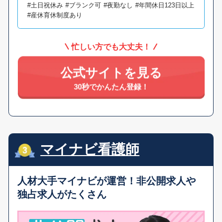
#土日祝休み
#ブランク可
#夜勤なし
#年間休日123日以上
#産休育休制度あり
忙しい方でも大丈夫！
公式サイトを見る
30秒でかんたん登録！
マイナビ看護師
人材大手マイナビが運営！
非公開求人や
独占求人がたくさん