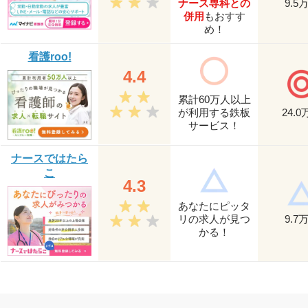
ナース専科との
9.5
併用
もおすす
め！
看護roo!
4.4
累計60万人以上
が利用する鉄板
24.0
サービス！
ナースではたら
こ
4.3
あなたにピッタ
リの求人が見つ
9.7
かる！