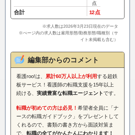
点
合計
12 点
※求人数は2026年3月23日現在のデータ
※ぺージ内の求人数は雇用形態/勤務形態/職種別（サ
イト未掲載も含む）
編集部からのコメント
看護roo!は、
累計60万人以上が利用
する超鉄
板サービス！看護師の転職支援を15年以上
続ける、
実績豊富な転職エージェント
です。
転職が初めての方は必見！
希望者全員に「ナ
ースの転職ガイドブック」をプレゼントして
くれるので、書類の書き方から面談対策ま
で、
転職の全てがかんたんにわかります！