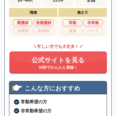
代
万件
職種
働き方
看護師
准看護師
常勤
非常勤
保健師
助産師
派遣
パート
忙しい方でも大丈夫！
公式サイトを見る
30秒でかんたん登録！
こんな方におすすめ
常勤希望の方
非常勤希望の方