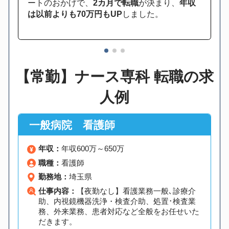
ートのおかげで、
2カ月で転職
が決まり、
年収
は以前よりも70万円もUP
しました。
1
2
3
【常勤】ナース専科 転職の求
人例
一般病院 看護師
年収：
年収600万～650万
職種：
看護師
勤務地：
埼玉県
仕事内容：
【夜勤なし】看護業務一般､診療介
助、内視鏡機器洗浄・検査介助、処置･検査業
務、外来業務、患者対応など全般をお任せいた
だきます。