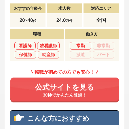
おすすめ年齢帯
求人数
対応エリア
20~40
24.0
全国
代
万件
職種
働き方
看護師
准看護師
常勤
非常勤
保健師
助産師
派遣
パート
転職が初めての方でも安心！
公式サイトを見る
30秒でかんたん登録！
こんな方におすすめ