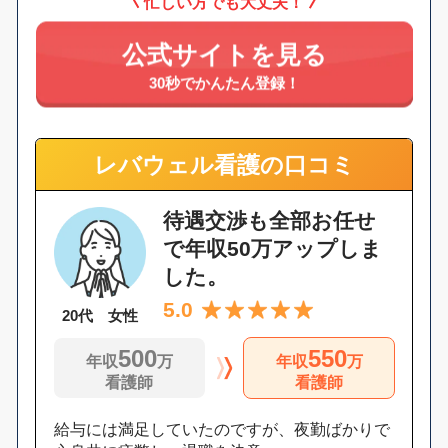
忙しい方でも大丈夫！
公式サイトを見る
30秒でかんたん登録！
レバウェル看護の口コミ
待遇交渉も全部お任せ
で年収50万アップしま
した。
5.0
20代 女性
500
550
年収
万
年収
万
看護師
看護師
給与には満足していたのですが、夜勤ばかりで