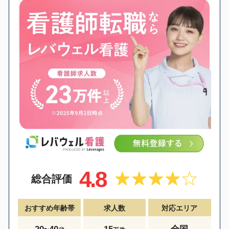
4.8
総合評価
おすすめ年齢帯
求人数
対応エリア
20~40
15
全国