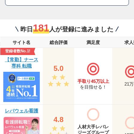
181
昨日
人が登録に進みました
サイト名
総合評価
満足度
求人
登録者数No.1!
【常勤】ナース
専科 転職
5.0
手取り45万以上
21
万
を目指せる！
レバウェル看護
4.8
人材大手レバレ
ジーズグループ