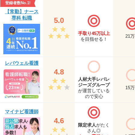
登録者数No.1!
【常勤】ナース
専科 転職
5.0
手取り45万以上
21
万
を目指せる！
レバウェル看護
4.8
人材大手レバレ
ジーズグループ
15
万
が運営している
ので安心
マイナビ看護師
4.6
限定求人
がたく
さん◎