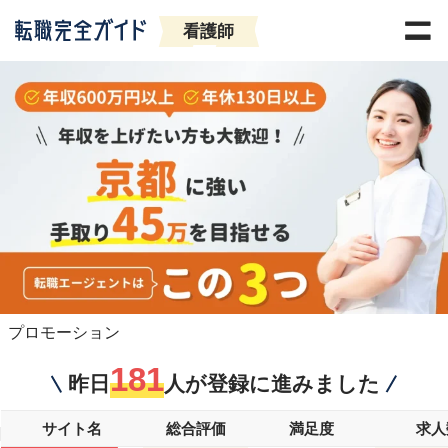
看護師
プロモーション
181
昨日
人が登録に進みました
サイト名
総合評価
満足度
求人