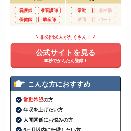
看護師
准看護師
常勤
非常勤
保健師
助産師
派遣
パート
非公開求人がたくさん！
公式サイトを見る
30秒でかんたん登録！
こんな方におすすめ
常勤希望
の方
年収を上げたい方
人間関係にお悩みの方
6ヶ月以内に転職したい方