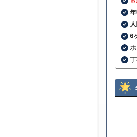
常
年
人
6
ホ
丁