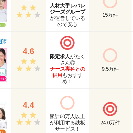
人材大手レバレ
ジーズグループ
15
万件
が運営している
ので安心
護師
4.6
限定求人
がたく
さん◎
ナース専科との
9.5
万件
併用
もおすす
め！
4.4
累計60万人以上
が利用する鉄板
24.0
万件
サービス！