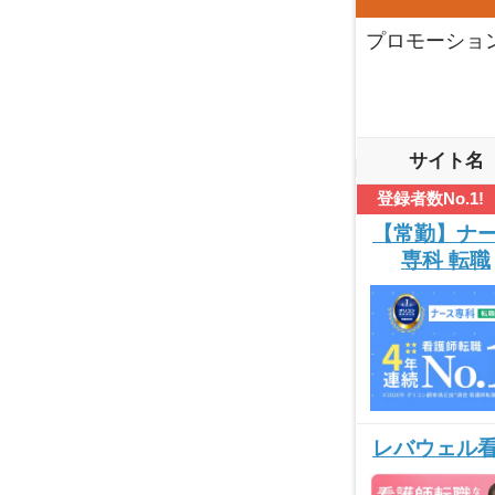
プロモーショ
サイト名
登録者数No.1!
【常勤】ナ
専科 転職
レバウェル