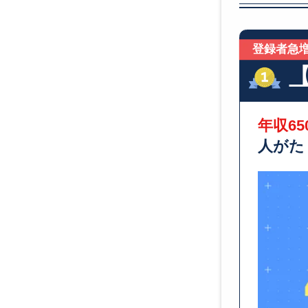
登録者急増
年収6
人がた