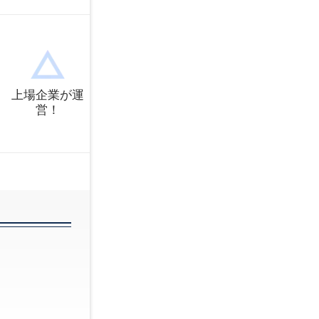
フリーター
マ
不動産専門職
事
常勤
非常勤
看護師
准看
上場企業が運
派遣
パート
保健師
助産
人事・労務
介
営！
会計士
保
内部監査
医
営業・セールス
営
広報・IR
弁