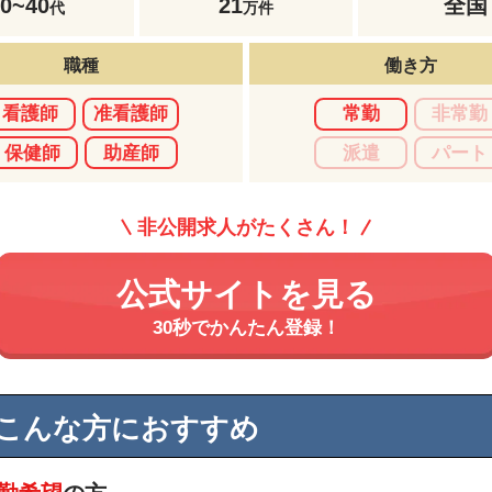
20~40
21
全国
代
万件
職種
働き方
看護師
准看護師
常勤
非常勤
保健師
助産師
派遣
パート
非公開求人がたくさん！
公式サイトを見る
30秒でかんたん登録！
こんな方におすすめ