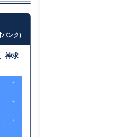
技術職 (建築・土
技
木・設備等)
械
材バンク)
歯科衛生士
法
、神求
税理士
経
経理・財務
薬
貿易・物流
金
コラム