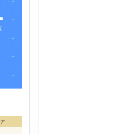
転職エージェントとは？
転職サイトとは？
転職活動の進め方
転職にあたっての自己分析の
転職にあたっての情報収集の
転職活動にかかる期間は？
転職活動は在職中に進めるべ
【面接対策】自己PR例
【面接対策】転職理由例
【面接対策】志望動機例
転職エージェントはなぜ無料
ア
転職エージェントに登録する