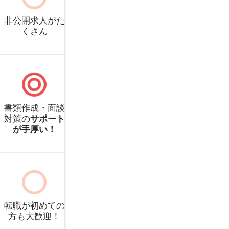
常勤
非常勤
看護師
准看
派遣
パート
保健師
助産
900万円〜
～
非公開求人がた
くさん
職種別ランキング
ITエンジニア
M
常勤
非常勤
看護師
准看
書類作成・面談
派遣
パート
保健師
助産
対策の
サポート
Webクリエイター
W
が手厚い！
その他
コ
常勤
非常勤
看護師
准看
サービス
ニ
派遣
パート
保健師
助産
転職が初めての
方も大歓迎！