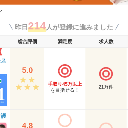
ン
214
昨日
人が登録に進みました
総合評価
満足度
求人数
ース
5.0
手取り45万以上
21
万件
を目指せる！
看護
4.8