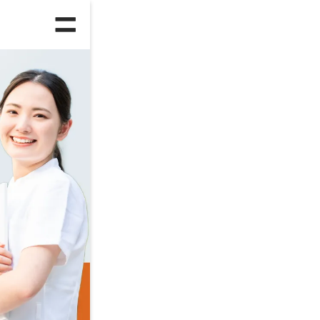
人気のランキング
総合
ハ
正社員への転職
第
ITエンジニア
フ
年齢別ランキング
25～29歳
3