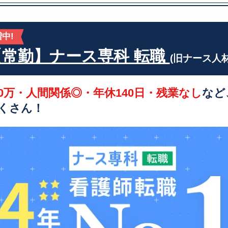
中!
【常勤】ナース専科 転職
(旧ナース人
50万・人間関係◎・年休140日・残業なし
など
くさん！