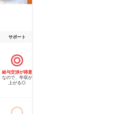
35～39歳
4
45歳～
～
サポート
働き方
職 種
年収別ランキング
常勤
非常勤
看護師
准看
300～399万円
4
給与交渉が得意
派遣
パート
保健師
助産
なので、年収が
上がる◎
500～599万円
6
700～799万円
8