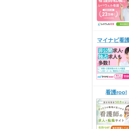
マイナビ看
看護roo!