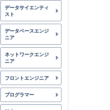
転職で年収を
データサイエンティ
スト
バレずに転職
未経験の職種
データベースエンジ
40代でも転職
ニア
50代でも転職
中卒でも正社
ネットワークエンジ
ニア
フロントエンジニア
プログラマー