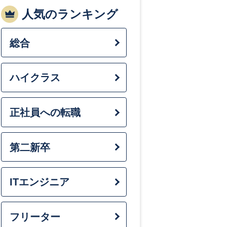
人気のランキング
35～39歳
総合
45歳～
ハイクラス
年収別
正社員への転職
300～399万円
第二新卒
500～599万円
ITエンジニア
700～799万円
フリーター