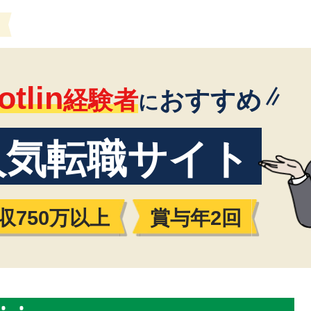
otlin
経験者
おすすめ
に
人気転職サイト
収750万以上
賞与年2回