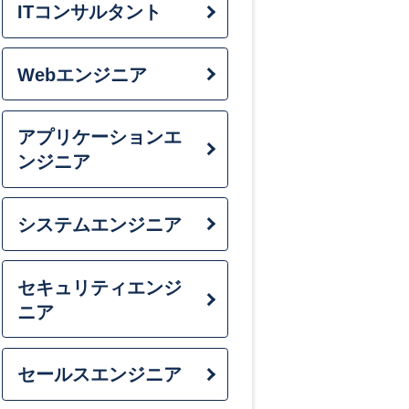
ITコンサルタント
転職エージェ
転職サイトと
Webエンジニア
転職エージェ
ハローワーク
アプリケーションエ
ンジニア
履歴書の書き
職務経歴書の
システムエンジニア
応募の仕方
面接対策
セキュリティエンジ
平均何社に応
ニア
Web面接の受
内定後の手続
セールスエンジニア
退職手続き