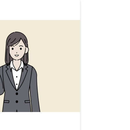
人気の
総合
正社員への転
ITエンジニア
年齢別
25～29歳