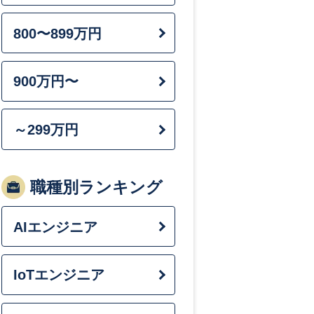
転職エージェ
800〜899万円
転職サイトと
転職活動の進
900万円〜
転職にあたっ
～299万円
転職にあたっ
転職活動にか
転職活動は在
職種別ランキング
【面接対策】自
AIエンジニア
【面接対策】
【面接対策】
IoTエンジニア
転職エージェ
転職エージェ