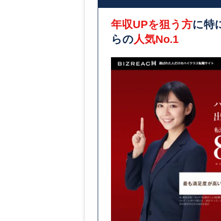
年収UPを狙う方
に特
らの
人気No.1