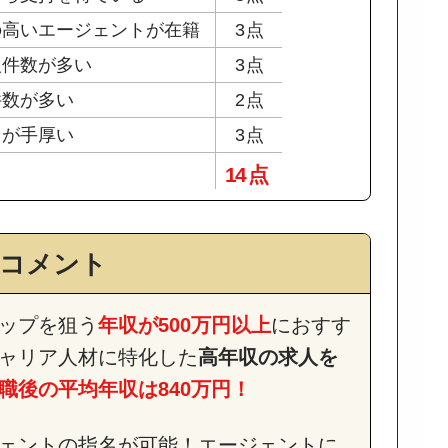
の高いエージェントが在籍
3点
人件数が多い
3点
件数が多い
2点
トが手厚い
3点
14 点
のコメント
ップを狙う
年収が500万円以上
におすす
ャリア人材に特化した
高年収の求人を
職後の平均年収は840万円！
ェントの指名が可能！エージェントに