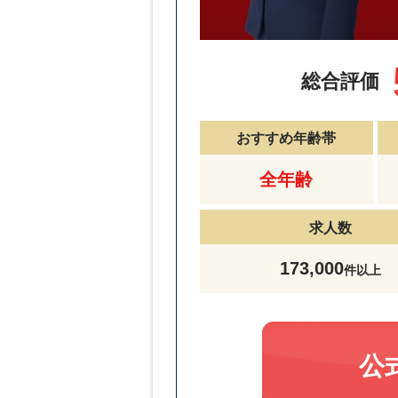
総合評価
おすすめ年齢帯
全年齢
求人数
173,000
件以上
公