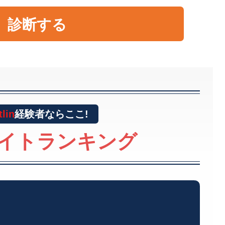
診断する
tlin
経験者
ならここ!
イトランキング