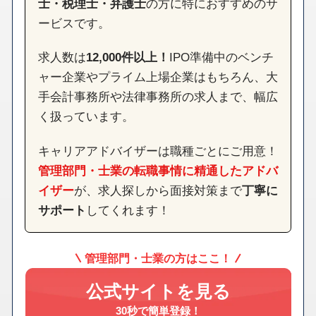
士・税理士・弁護士
の方に特におすすめのサ
ービスです。
求人数は
12,000件以上！
IPO準備中のベンチ
ャー企業やプライム上場企業はもちろん、大
手会計事務所や法律事務所の求人まで、幅広
く扱っています。
キャリアアドバイザーは職種ごとにご用意！
管理部門・士業の転職事情に精通したアドバ
イザー
が、求人探しから面接対策まで
丁寧に
サポート
してくれます！
管理部門・士業の方はここ！
公式サイトを見る
30秒で簡単登録！