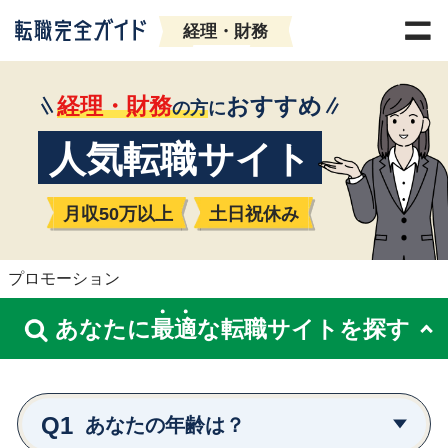
経理・財務
経理・財務
おすすめ
の方
に
人気転職サイト
月収50万以上
土日祝休み
プロモーション
あなたに
最
適
な転職サイトを探す
Q1
あなたの年齢は？