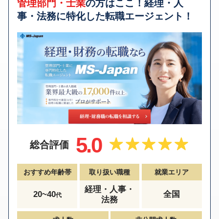
管理部門・士業
の方はここ！経理・人
事・法務に特化した転職エージェント！
5.0
総合評価
おすすめ年齢帯
取り扱い職種
就業エリア
経理・人事・
20~40
全国
代
法務