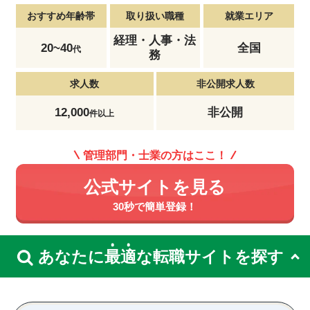
おすすめ年齢帯
取り扱い職種
就業エリア
経理・人事・法
20~40
全国
代
務
求人数
非公開求人数
12,000
非公開
件以上
管理部門・士業の方はここ！
公式サイトを見る
30秒で簡単登録！
あなたに
最
適
な転職サイトを探す