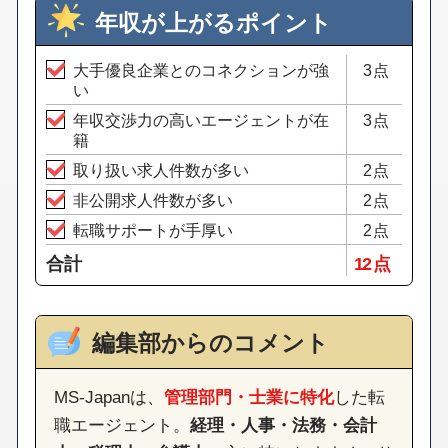
年収が上がるポイント
大手優良企業とのコネクションが強
3点
い
年収交渉力の高いエージェントが在
3点
籍
取り扱い求人件数が多い
2点
非公開求人件数が多い
2点
転職サポートが手厚い
2点
合計
12 点
編集部からのコメント
MS-Japanは、
管理部門・士業に特化
した転
職エージェント。
経理・人事・法務・会計