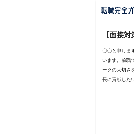
【面接対
〇〇と申しま
います。前職
ークの大切さ
長に貢献した