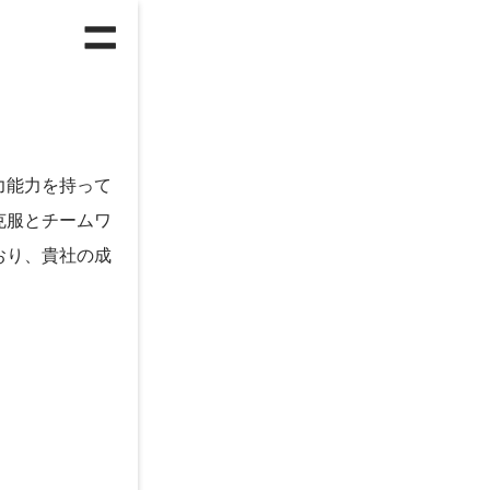
人気のランキング
総合
ハ
力能力を持って
克服とチームワ
正社員への転職
第
おり、貴社の成
ITエンジニア
フ
年齢別ランキング
25～29歳
3