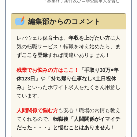
・募集終了案件及び→非公開求人を含む
編集部からのコメント
レバウェル保育士は、
年収を上げたい方
に人
気の転職サービス！転職を考え始めたら、
ま
ずここを登録
すれば間違いありません！
残業でお悩みの方はここ！
「手取り30万×年
休123日」
や
「持ち帰り仕事なし×土日祝休
み」
といったホワイト求人をたくさん用意し
ています。
人間関係で悩む方
も安心！職場の内情も教え
てくれるので、
転職後「人間関係がイマイチ
だった・・・」と悩むことはありません！