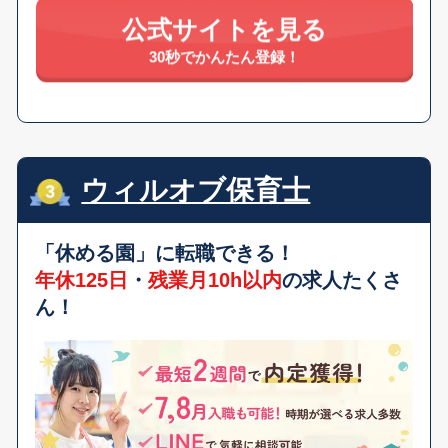
公式サイトを見る
30秒でかんたん登録！
ウィルオブ保育士
「休める園」
に転職できる！
年休125日
・
残業月10h以内
の求人たくさ
ん！