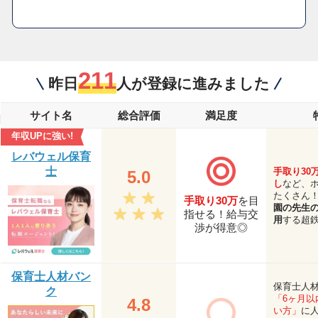
211
昨日
人が登録に進みました
サイト名
総合評価
満足度
年収UPに強い!
レバウェル保育
士
手取り30
5.0
し
など、
たくさん
手取り30万
を目
園の先生
指せる！給与交
用
する超
渉が得意◎
保育士人材バン
保育士人
ク
「6ヶ月以
4.8
い方」
に