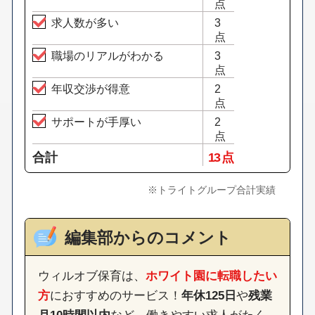
点
求人数が多い
3
点
職場のリアルがわかる
3
点
年収交渉が得意
2
点
サポートが手厚い
2
点
合計
13 点
※トライトグループ合計実績
編集部からのコメント
ウィルオブ保育は、
ホワイト園に転職したい
方
におすすめのサービス！
年休125日
や
残業
月10時間以内
など、働きやすい求人がたく