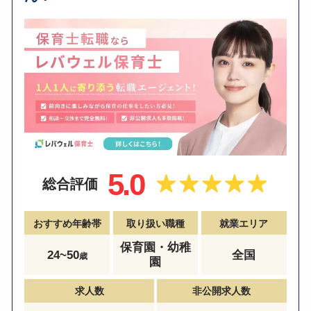
5.0
総合評価
おすすめ年齢帯
取り扱い職種
就業エリア
保育園・幼稚
24~50
全国
歳
園
求人数
非公開求人数