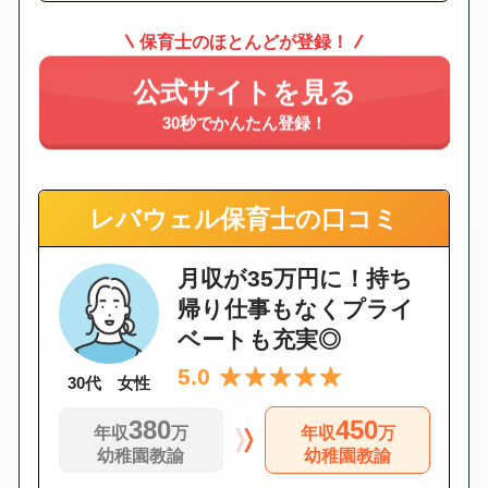
保育士のほとんどが登録！
公式サイトを見る
30秒でかんたん登録！
レバウェル保育士の口コミ
月収が35万円に！持ち
帰り仕事もなくプライ
ベートも充実◎
5.0
30代 女性
380
450
年収
万
年収
万
幼稚園教諭
幼稚園教諭