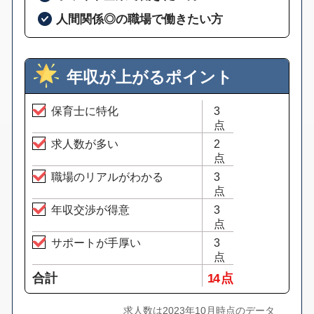
人間関係◎の職場で働きたい方
年収が上がるポイント
保育士に特化
3
点
求人数が多い
2
点
職場のリアルがわかる
3
点
年収交渉が得意
3
点
サポートが手厚い
3
点
合計
14 点
求人数は2023年10月時点のデータ