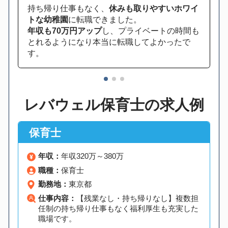
持ち帰り仕事もなく、
休みも取りやすいホワイ
トな幼稚園
に転職できました。
年収も70万円アップ
し、プライベートの時間も
とれるようになり本当に転職してよかったで
す。
1
2
3
レバウェル保育士の求人例
保育士
年収：
年収320万～380万
職種：
保育士
勤務地：
東京都
仕事内容：
【残業なし・持ち帰りなし】複数担
任制の持ち帰り仕事もなく福利厚生も充実した
職場です。