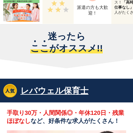
ス！
「高
派遣の方も大歓
仕事なし
人がたく
迎！
迷ったら
こ
こ
がオススメ!!
レバウェル保育士
手取り30万・人間関係◎・年休120日・残業
ほぼなし
など、好条件な求人がたくさん！