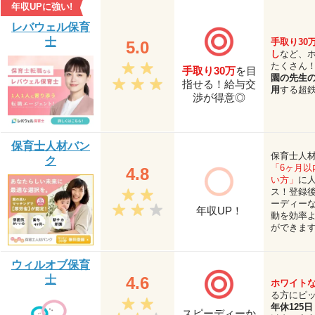
年収UPに強い!
レバウェル保育
士
手取り30
5.0
し
など、
たくさん
手取り30万
を目
園の先生
指せる！給与交
用
する超
渉が得意◎
保育士人材バン
保育士人
ク
「6ヶ月以
4.8
い方」
に
ス！登録
ーディー
年収UP！
動を効率
ができま
ウィルオブ保育
士
4.6
ホワイト
る方にピ
年休125日
スピーディーか