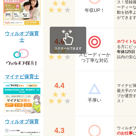
ス！登録
ーディー
年収UP！
動を効率
ができま
ウィルオブ保育
士
4.6
ホワイト
る方にピ
スクロールできます
年休125日
スピーディーか
以内の安
つ丁寧な対応
マイナビ保育士
4.4
マイナビ
最大手の
プが運営
手厚い
ス！
ウィルオブ保育
ウィルオ
4.3
のお仕事