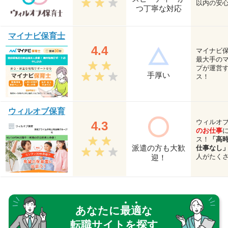
以内の安
つ丁寧な対応
マイナビ保育士
4.4
マイナビ
最大手の
プが運営
手厚い
ス！
ウィルオブ保育
ウィルオ
4.3
のお仕事
ス！
「高
派遣の方も大歓
仕事なし
人がたく
迎！
あなたに
最
適
な
転職サイトを探す