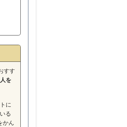
転職エージェントとは？
転職サイトとは？
転職活動の進め方
転職にあたっての自己分析の
転職にあたっての情報収集の
転職活動にかかる期間は？
おすす
転職活動は在職中に進めるべ
人を
【面接対策】自己PR例
【面接対策】転職理由例
【面接対策】志望動機例
トに
いる
転職エージェントはなぜ無料
をかん
転職エージェントに登録する