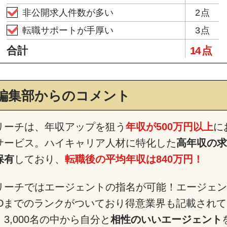
非公開求人件数が多い
2点
転職サポートが手厚い
3点
合計
14 点
編集部からのコメント
リーチは、年収アップを狙う
年収が500万円以上
に
サービス。ハイキャリア人材に特化した
高年収の求
保有
しており、
転職後の平均年収は840万円！
リーチではエージェントの指名が可能！エージェン
~Dまでのランクがついており得意業界も記載されて
3,000名の中から自分と
相性のいいエージェント