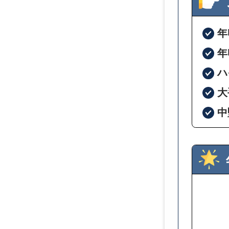
年
年
ハ
大
中