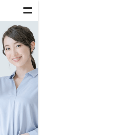
人気のランキング
総合
ハ
正社員への転職
第
ITエンジニア
フ
年齢別ランキング
25～29歳
3