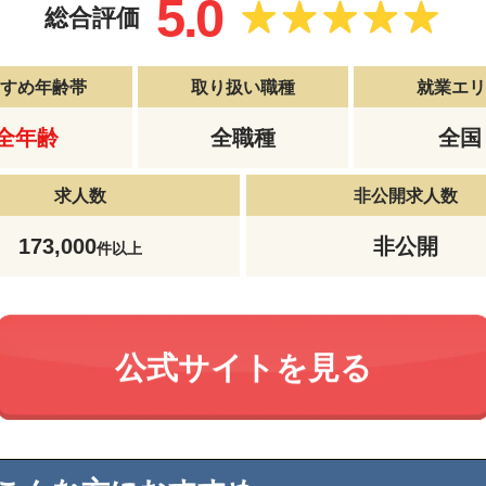
5.0
総合評価
すすめ年齢帯
取り扱い職種
就業エリ
全年齢
全職種
全国
求人数
非公開求人数
173,000
非公開
件以上
公式サイトを見る