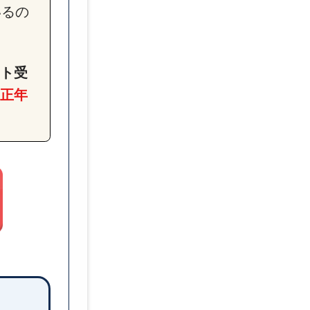
いるの
転職エージェントに登録する
転職サイトとエージェントの
転職エージェントの使い方
ト受
正年
ハローワークと転職エージェ
履歴書の書き方
職務経歴書の書き方
応募の仕方
面接対策
平均何社に応募している？
Web面接の受け方
内定後の手続き
退職手続き