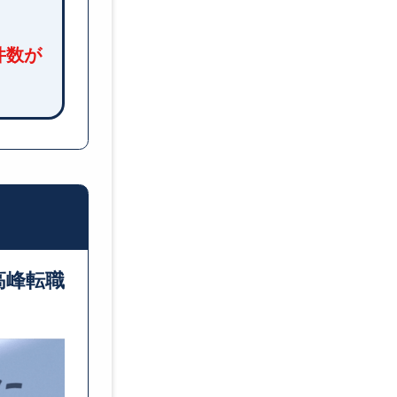
転職で年収を上げるための秘
バレずに転職する方法は？
件数が
未経験の職種に転職する際の
40代でも転職はできる？
50代でも転職はできる？
中卒でも正社員就職はできる
高峰転職