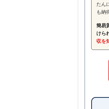
たん
も納
簡易
けら
収を