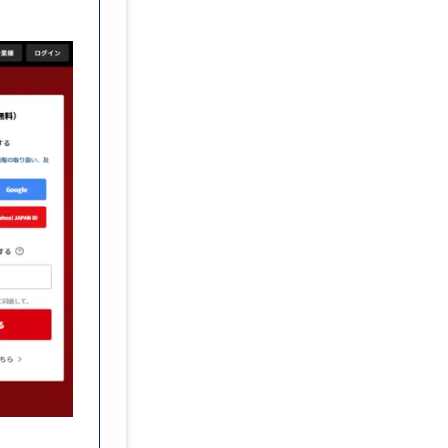
900万円〜
～
職種別ランキング
ITエンジニア
M
Webクリエイター
W
その他
コ
サービス
ニ