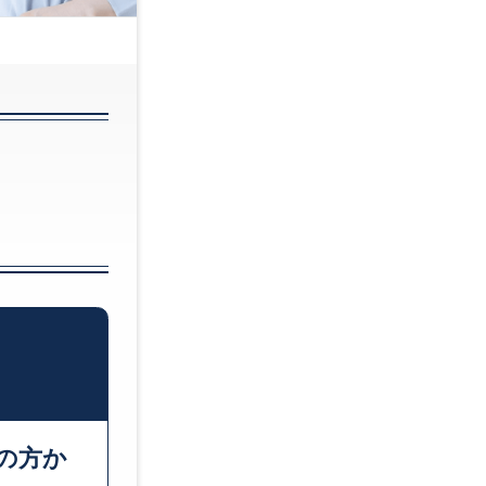
35～39歳
4
45歳～
～
年収別ランキング
300～399万円
4
500～599万円
6
700～799万円
8
の方か