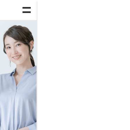
人気のランキング
総合
ハ
正社員への転職
第
ITエンジニア
フ
年齢別ランキング
25～29歳
3