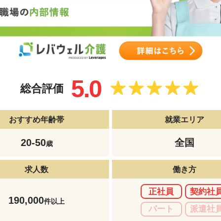
5.0
総合評価
おすすめ年齢帯
就業エリア
20-50
全国
歳
求人数
働き方
正社員
契約社
190,000
件以上
パート
派遣社