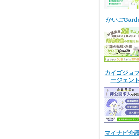
かいごGard
カイゴジョ
ージェン
マイナビ介