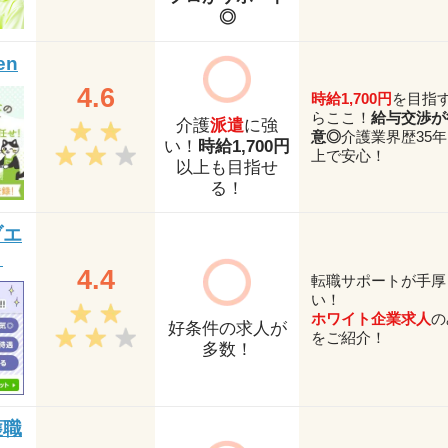
◎
en
4.6
時給1,700円
を目指
らここ！
給与交渉が
介護
派遣
に強
意◎
介護業界歴35
い！
時給1,700円
上で安心！
以上も目指せ
る！
ブエ
ト
4.4
転職サポートが手厚
い！
ホワイト企業求人
の
好条件の求人が
をご紹介！
多数！
護職