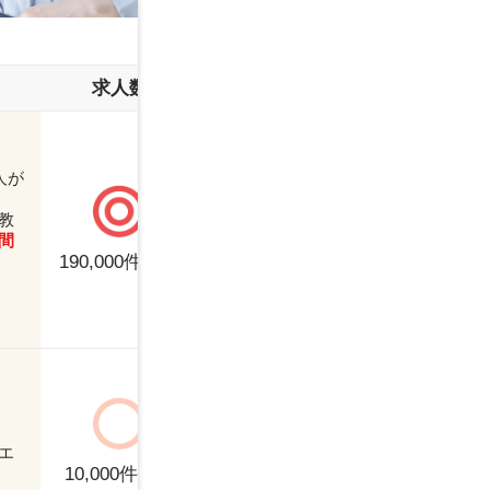
35～39歳
4
求人数
サポート
働き方
45歳～
～
人が
正社員
契
教
年収別ランキング
間
パート
派
年収交渉力が抜
190,000
件以上
群！
300～399万円
4
500～599万円
6
正社員
契
バイトル
で有名
エ
700～799万円
8
パート
派
なディップ社が
10,000
件以上
運営しているの