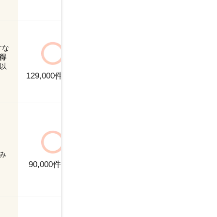
安心！
900万円〜
～
すな
正社員
契
得
職種別ランキング
年以
パート
派
派遣の時給交渉
129,000
件以上
が得意
ITエンジニア
M
Webクリエイター
W
正社員
契
み
その他
コ
パート
派
転職サポートが
90,000
件以上
手厚い！
サービス
ニ