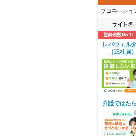
プロモーショ
サイト名
登録者数No.1!
レバウェル
（正社員
介護ではた