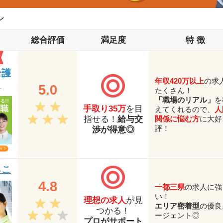
ン
総合評価
満足度
特 徴
介護
年収420万以上
の求
）
5.0
たくさん！
「職場のリアル」
を
手取り35万
を目
えてくれるので、
人
関係に悩む方
に大好
指せる！
給与交
評！
渉が得意◎
らこ
4.8
一都三県
の求人に強
い！
理想の求人
が見
エリア密着型
の優良
つかる！
ージェント◎
プロがサポート