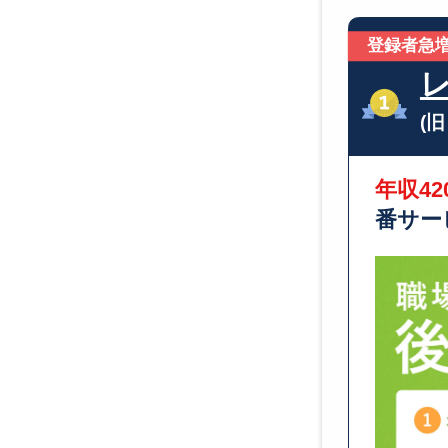
登録者急増
(
年収42
番サー