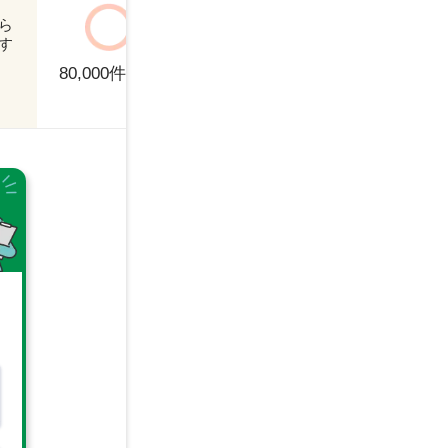
フリーター
マ
ら
正社員
契
す
人によってばら
パート
派
つきあり
80,000
件以上
不動産専門職
事
人事・労務
介
会計士
保
内部監査
医
営業・セールス
営
広報・IR
弁