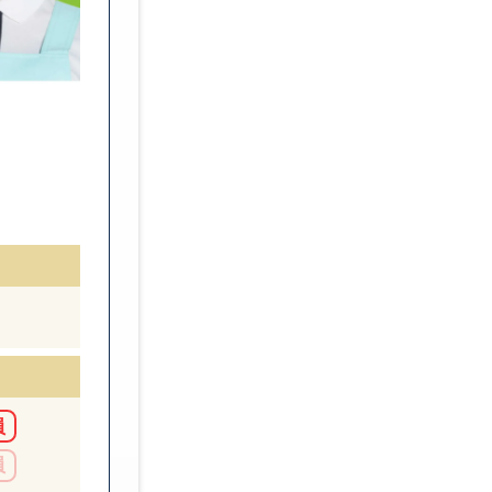
転職エージェントに登録する
転職サイトとエージェントの
転職エージェントの使い方
ハローワークと転職エージェ
履歴書の書き方
職務経歴書の書き方
応募の仕方
面接対策
平均何社に応募している？
Web面接の受け方
員
内定後の手続き
員
退職手続き