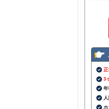
正
3
年
人
ホ