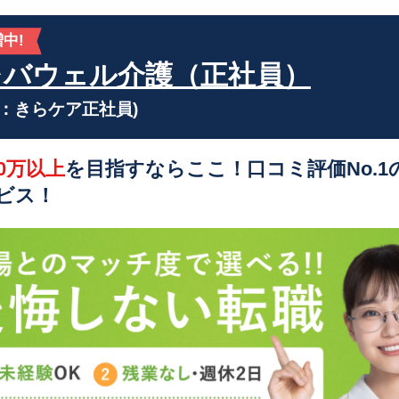
中!
レバウェル介護（正社員）
旧：きらケア正社員)
0万以上
を目指すならここ！口コミ評価No.1
ビス！