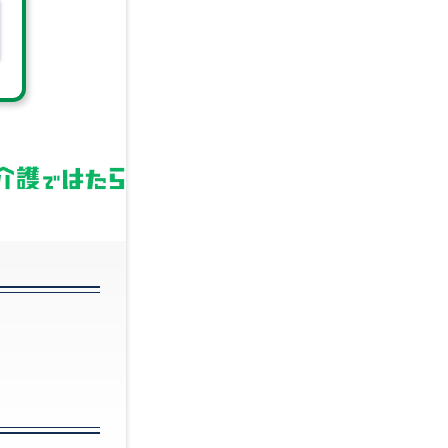
技術職 (建築・土
技
木・設備等)
械
歯科衛生士
法
税理士
経
経理・財務
薬
貿易・物流
金
コラム