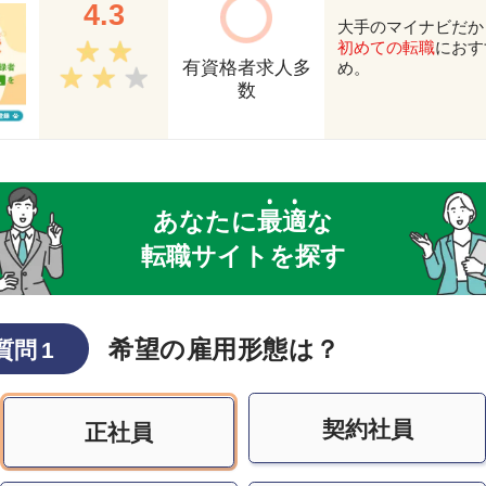
4.3
大手のマイナビだか
初めての転職
におす
有資格者求人多
め。
数
あなたに
最
適
な
転職サイトを探す
希望の雇用形態は？
質問 1
契約社員
正社員