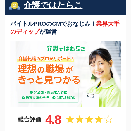
介護ではたらこ
バイトルPROのCMでおなじみ！
業界大手
のディップ
が運営
4.8
総合評価