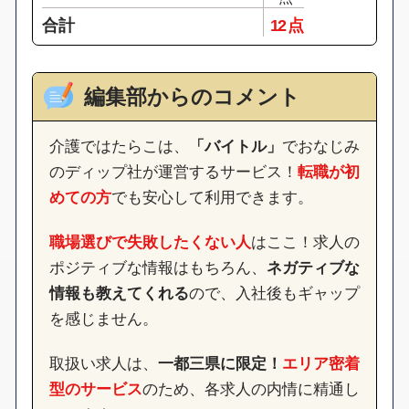
合計
12 点
編集部からのコメント
介護ではたらこは、
「バイトル」
でおなじみ
のディップ社が運営するサービス！
転職が初
めての方
でも安心して利用できます。
職場選びで失敗したくない人
はここ！求人の
ポジティブな情報はもちろん、
ネガティブな
情報も教えてくれる
ので、入社後もギャップ
を感じません。
取扱い求人は、
一都三県に限定！
エリア密着
型のサービス
のため、各求人の内情に精通し