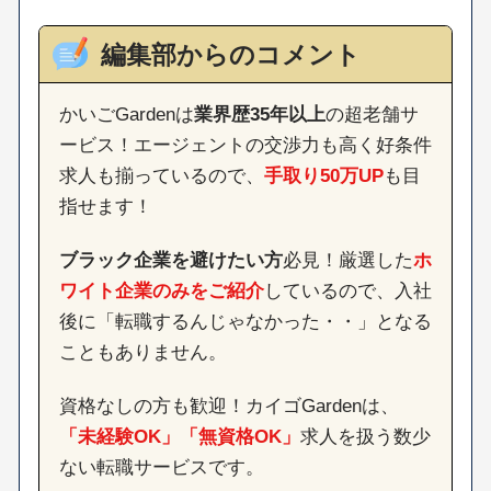
編集部からのコメント
かいごGardenは
業界歴35年以上
の超老舗サ
ービス！エージェントの交渉力も高く好条件
求人も揃っているので、
手取り50万UP
も目
指せます！
ブラック企業を避けたい方
必見！厳選した
ホ
ワイト企業のみをご紹介
しているので、入社
後に「転職するんじゃなかった・・」となる
こともありません。
資格なしの方も歓迎！カイゴGardenは、
「未経験OK」「無資格OK」
求人を扱う数少
ない転職サービスです。