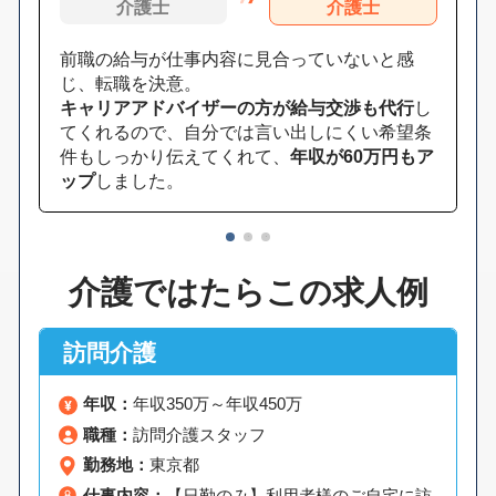
介護士
介護士
前職の給与が仕事内容に見合っていないと感
じ、転職を決意。
キャリアアドバイザーの方が給与交渉も代行
し
てくれるので、自分では言い出しにくい希望条
件もしっかり伝えてくれて、
年収が60万円もア
ップ
しました。
1
2
3
介護ではたらこの求人例
訪問介護
年収：
年収350万～年収450万
職種：
訪問介護スタッフ
勤務地：
東京都
仕事内容：
【日勤のみ】利用者様のご自宅に訪