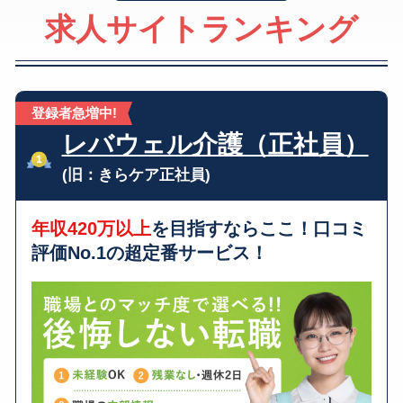
求人サイトランキング
登録者急増中!
レバウェル介護（正社員）
(旧：きらケア正社員)
年収420万以上
を目指すならここ！口コミ
評価No.1の超定番サービス！