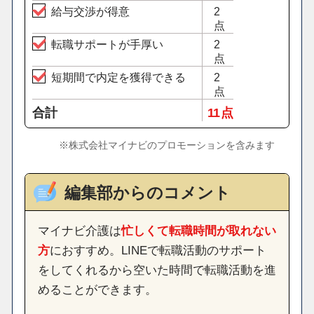
給与交渉が得意
2
点
転職サポートが手厚い
2
点
短期間で内定を獲得できる
2
点
合計
11 点
※株式会社マイナビのプロモーションを含みます
編集部からのコメント
マイナビ介護は
忙しくて転職時間が取れない
方
におすすめ。LINEで転職活動のサポート
をしてくれるから空いた時間で転職活動を進
めることができます。