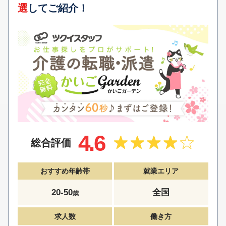
選
してご紹介！
4.6
総合評価
おすすめ年齢帯
就業エリア
20-50
全国
歳
求人数
働き方