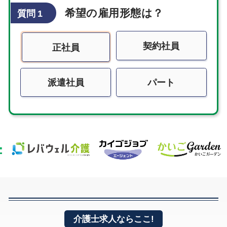
希望の雇用形態は？
質問 1
契約社員
正社員
派遣社員
パート
介護士求人ならここ!