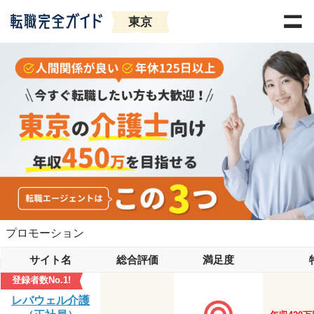
東京
プロモーション
サイト名
総合評価
満足度
登録者数No.1!
レバウェル介護