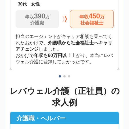
30代 女性
390
450
年収
万
年収
万
介護職
社会福祉士
担当のエージェントがキャリア相談も乗ってく
れたおかげで、
介護職から社会福祉士へキャリ
アチェンジ
しました。
おかげで
年収も60万円以上
上がり、本当にレバ
ウェル介護に登録してよかったです。
1
2
3
レバウェル介護（正社員）の
求人例
介護職・ヘルパー