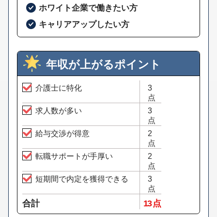
ホワイト企業で働きたい方
キャリアアップしたい方
年収が上がるポイント
介護士に特化
3
点
求人数が多い
3
点
給与交渉が得意
2
点
転職サポートが手厚い
2
点
短期間で内定を獲得できる
3
点
合計
13 点