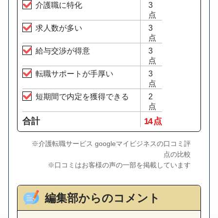
介護職に特化
3
点
求人数が多い
3
点
給与交渉が得意
3
点
転職サポートが手厚い
3
点
短期間で内定を獲得できる
2
点
合計
14 点
※介護転職サービス googleマイビジネスの口コミ評
点の比較
※口コミはお客様の声の一部を掲載しています
編集部からのコメント