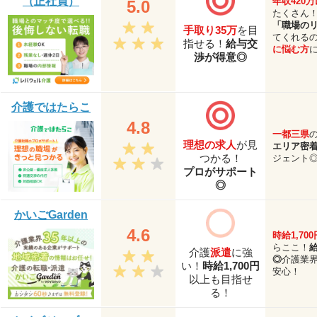
（正社員）
年収420
5.0
たくさん
「職場の
手取り35万
を目
てくれる
指せる！
給与交
に悩む方
渉が得意◎
介護ではたらこ
4.8
一都三県
理想の求人
が見
エリア密
つかる！
ジェント
プロがサポート
◎
かいごGarden
4.6
時給1,700
らここ！
介護
派遣
に強
◎
介護業界
い！
時給1,700円
安心！
以上も目指せ
る！