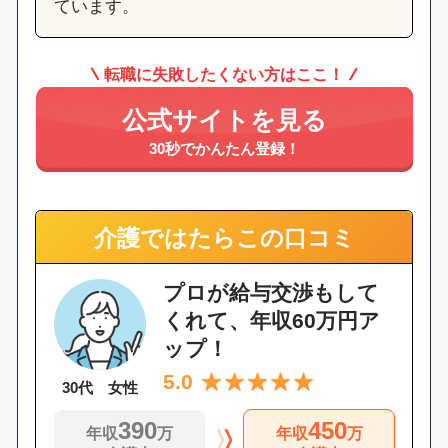
ています。
転職に失敗したくない方はここ！
公式サイトを見る
30秒でかんたん登録！
介護ではたらこの口コミ
プロが給与交渉もして
くれて、年収60万円ア
ップ！
5.0
30代 女性
390
450
年収
万
年収
万