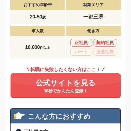
おすすめ年齢帯
就業エリア
20-50
一都三県
歳
求人数
働き方
正社員
契約社員
10,000
件以上
パート
派遣社員
転職に失敗したくない方はここ！
公式サイトを見る
30秒でかんたん登録！
こんな方におすすめ