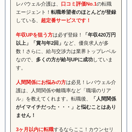
レバウェル介護は、
口コミ評価No.1
の転職
エージェント！
転職希望者のほとんどが登録
している、
超定番サービスです！
年収UPを狙う方
は必ず登録！
「年収420万円
以上」「賞与年2回」
など、優良求人が多
数！さらに、給与交渉力は業界トップレベル
なので、
多くの方が給与UPに成功
していま
す。
人間関係にお悩みの方
は必見！レバウェル介
護は、人間関係や離職率など「職場のリア
ル」を教えてくれます。転職後、
「人間関係
がイマイチだった・・・」と悩むことはあり
ません！
3ヶ月以内に転職
するならここ！カウンセリ