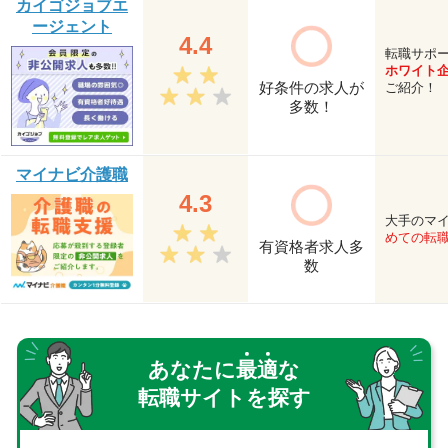
カイゴジョブエ
ージェント
4.4
転職サポ
ホワイト
好条件の求人が
ご紹介！
多数！
マイナビ介護職
4.3
大手のマ
めての転
有資格者求人多
数
あなたに
最
適
な
転職サイトを探す