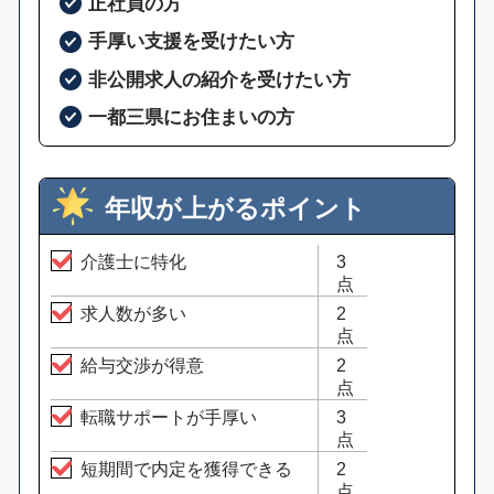
正社員の方
手厚い支援を受けたい方
非公開求人の紹介を受けたい方
一都三県にお住まいの方
年収が上がるポイント
介護士に特化
3
点
求人数が多い
2
点
給与交渉が得意
2
点
転職サポートが手厚い
3
点
短期間で内定を獲得できる
2
点