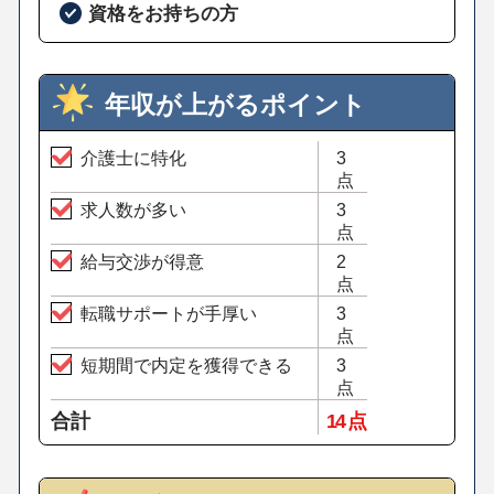
資格をお持ちの方
年収が上がるポイント
介護士に特化
3
点
求人数が多い
3
点
給与交渉が得意
2
点
転職サポートが手厚い
3
点
短期間で内定を獲得できる
3
点
合計
14 点