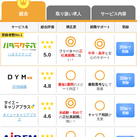
総合
取り扱い求人
サービス内容
サービス名
総合評価
満足度
就職サポート
登録
登録者数No.1
30
秒
で
フリーター
の
正
登録
5.0
中卒・高卒
も安
ハタラクティブ
社員就職
に強
心のサポート
い！
30
秒
で
登録
4.8
最短1週間
のスピ
書類選考なし
で
DYM就職
ード内定！
面接
30
秒
で
未経験・初めて
登録
4.6
キャリア相談
が
タイミーキャリアプラ
の
正社員就職
に
充実
ス
強い！