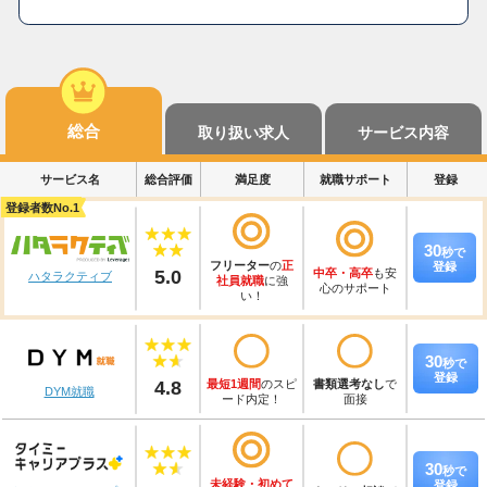
総合
取り扱い求人
サービス内容
サービス名
総合評価
満足度
就職サポート
登録
登録者数No.1
30
秒
で
フリーター
の
正
登録
5.0
中卒・高卒
も安
ハタラクティブ
社員就職
に強
心のサポート
い！
30
秒
で
登録
4.8
最短1週間
のスピ
書類選考なし
で
DYM就職
ード内定！
面接
30
秒
で
未経験・初めて
登録