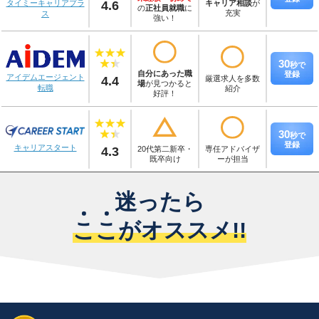
4.6
キャリア相談
が
タイミーキャリアプラ
の
正社員就職
に
充実
ス
強い！
30
秒
で
自分にあった職
登録
アイデムエージェント
4.4
厳選求人を多数
場
が見つかると
転職
紹介
好評！
30
秒
で
登録
キャリアスタート
4.3
20代第二新卒・
専任アドバイザ
既卒向け
ーが担当
迷ったら
こ
こ
がオススメ!!