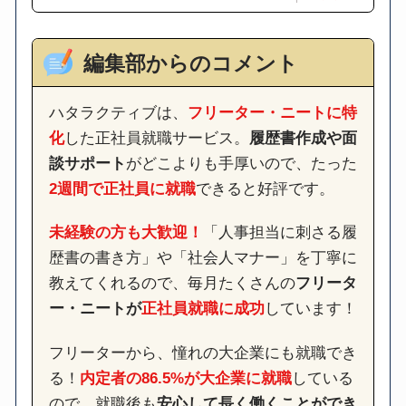
編集部からのコメント
ハタラクティブは、
フリーター・ニートに特
化
した正社員就職サービス。
履歴書作成や面
談サポート
がどこよりも手厚いので、たった
2週間で正社員に就職
できると好評です。
未経験の方も大歓迎！
「人事担当に刺さる履
歴書の書き方」や「社会人マナー」を丁寧に
教えてくれるので、毎月たくさんの
フリータ
ー・ニートが
正社員就職に成功
しています！
フリーターから、憧れの大企業にも就職でき
る！
内定者の86.5%が大企業に就職
している
ので、就職後も
安心して長く働くことができ