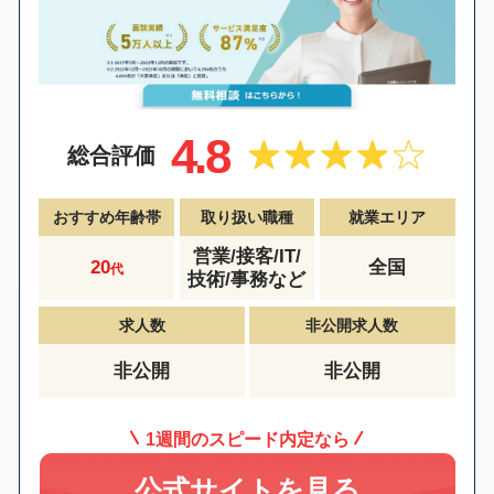
4.8
総合評価
おすすめ年齢帯
取り扱い職種
就業エリア
営業/接客/IT/
20
全国
代
技術/事務など
求人数
非公開求人数
非公開
非公開
1週間のスピード内定なら
公式サイトを見る