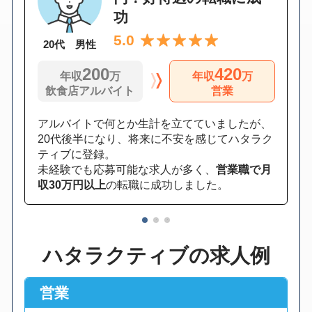
功
5.0
20代 男性
200
420
年収
万
年収
万
飲食店アルバイト
営業
アルバイトで何とか生計を立てていましたが、
20代後半になり、将来に不安を感じてハタラク
ティブに登録。
未経験でも応募可能な求人が多く、
営業職で月
収30万円以上
の転職に成功しました。
1
2
3
ハタラクティブの求人例
営業