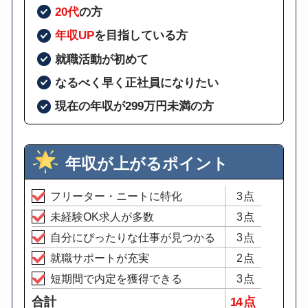
20代
の方
年収UP
を目指している方
就職活動が初めて
なるべく早く正社員になりたい
現在の年収が299万円未満の方
年収が上がるポイント
フリーター・ニートに特化
3点
未経験OK求人が多数
3点
自分にぴったりな仕事が見つかる
3点
就職サポートが充実
2点
短期間で内定を獲得できる
3点
合計
14 点