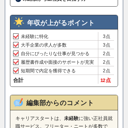
年収が上がるポイント
未経験に特化
3点
大手企業の求人が多数
3点
自分にぴったりな仕事が見つかる
2点
履歴書作成や面接のサポートが充実
2点
短期間で内定を獲得できる
2点
合計
12 点
編集部からのコメント
キャリアスタートは、
未経験
に強い正社員就
職サービス。フリーター・ニートが多数で