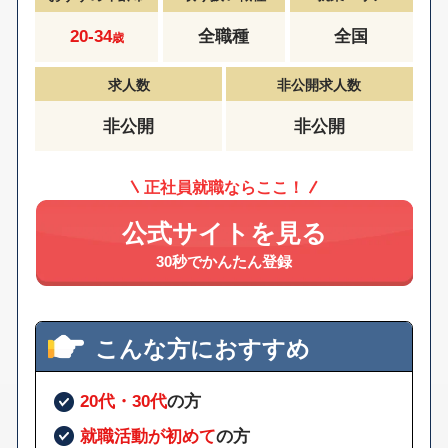
20-34
全職種
全国
歳
求人数
非公開求人数
非公開
非公開
正社員就職ならここ！
公式サイトを見る
30秒でかんたん登録
こんな方におすすめ
20代・30代
の方
就職活動が初めて
の方