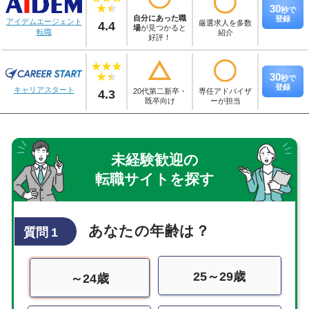
30
秒
で
自分にあった職
登録
アイデムエージェント
4.4
厳選求人を多数
場
が見つかると
転職
紹介
好評！
30
秒
で
登録
キャリアスタート
4.3
20代第二新卒・
専任アドバイザ
既卒向け
ーが担当
未経験歓迎の
転職サイトを探す
あなたの年齢は？
質問 1
25～29歳
～24歳