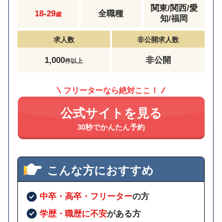
関東/関西/愛
18-29
全職種
歳
知/福岡
求人数
非公開求人数
1,000
非公開
件以上
フリーターなら絶対ここ！
公式サイトを見る
30秒でかんたん予約
こんな方におすすめ
中卒・高卒・フリーター
の方
学歴・職歴に不安
がある方