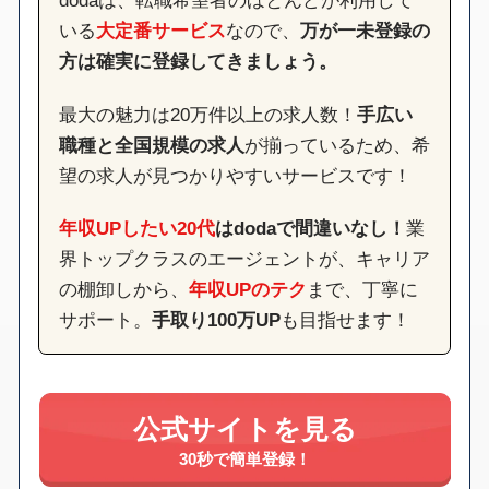
いる
大定番サービス
なので、
万が一未登録の
方は確実に登録してきましょう。
最大の魅力は20万件以上の求人数！
手広い
職種と全国規模の求人
が揃っているため、希
望の求人が見つかりやすいサービスです！
年収UPしたい20代
はdodaで間違いなし！
業
界トップクラスのエージェントが、キャリア
の棚卸しから、
年収UPのテク
まで、丁寧に
サポート。
手取り100万UP
も目指せます！
公式サイトを見る
30秒で簡単登録！