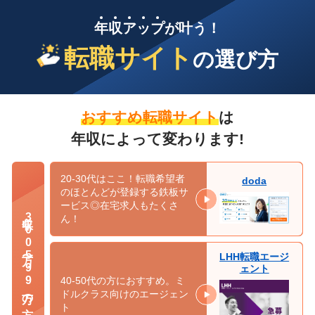
年
収
ア
ッ
プ
が叶う！
転職サイト
の選び方
おすすめ転職サイト
は
年収によって変わります!
20-30代はここ！転職希望者
doda
のほとんどが登録する鉄板サ
ービス◎在宅求人もたくさ
年収300万〜599万の方
ん！
LHH転職エージ
ェント
40-50代の方におすすめ。ミ
ドルクラス向けのエージェン
ト