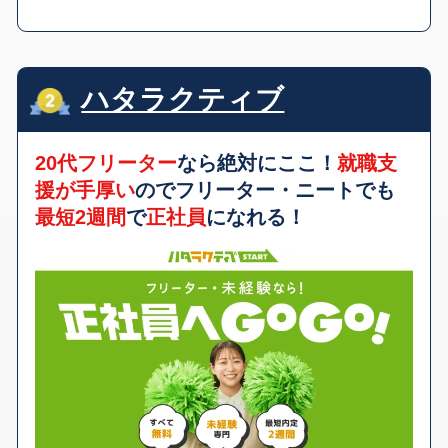
ハタラクティブ
20代フリーター
なら絶対にここ！
就職支
援が手厚い
のでフリーター・ニートでも
最短2週間
で
正社員
になれる！