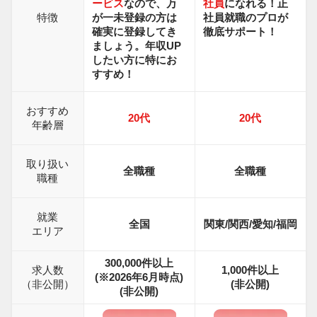
ービス
なので、万
社員
になれる！正
特徴
が一未登録の方は
社員就職の
プロが
確実に登録してき
徹底サポート！
ましょう。年収UP
したい方に特にお
すすめ！
おすすめ
20代
20代
年齢層
取り扱い
全職種
全職種
職種
就業
全国
関東/関西/愛知/福岡
エリア
300,000件以上
求人数
1,000
件以上
(※2026年6月時点)
（非公開）
(非公開)
(非公開)