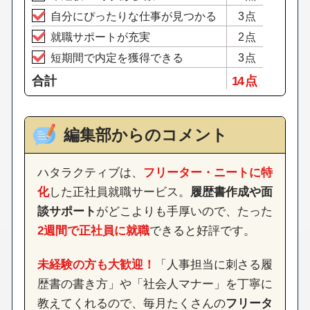
自分にぴったりな仕事が見つかる
3点
就職サポートが充実
2点
短期間で内定を獲得できる
3点
合計
14 点
編集部からのコメント
ハタラクティブは、
フリーター・ニートに特
化
した正社員就職サービス。
履歴書作成や面
談サポート
がどこよりも手厚いので、たった
2週間で正社員に就職
できると好評です。
未経験の方も大歓迎！
「人事担当に刺さる履
歴書の書き方」や「社会人マナー」を丁寧に
教えてくれるので、毎月たくさんの
フリータ