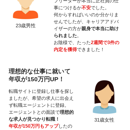
フリーターが本当に正社員の仕
事につけるか
不安
でした。
何からすればいいのか分かりま
せんでしたが、キャリアアドバ
23歳男性
イザーの方が
親身で本当に助け
られました
。
お陰様で、たった
2週間で3件の
内定を獲得
できました！
理想的な仕事に就いて
年収が150万円UP！
転職サイトに登録し仕事を探し
ましたが、希望の求人に出会え
ず転職エージェントに登録。
エージェントとの面談で
理想的
な求人が見つかり転職！
31歳女性
年収が150万円もアップ
したの