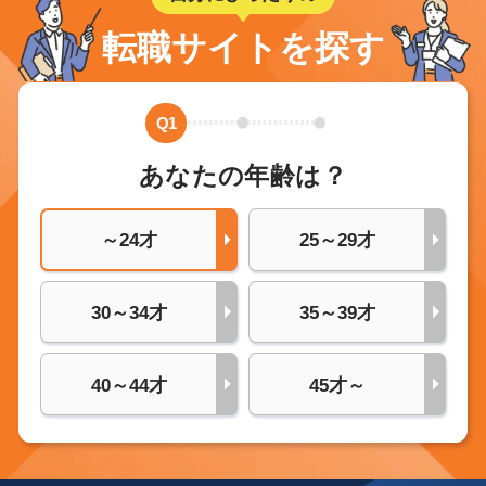
転職サイトを探す
Q1
あなたの年齢は？
～24才
25～29才
30～34才
35～39才
40～44才
45才～