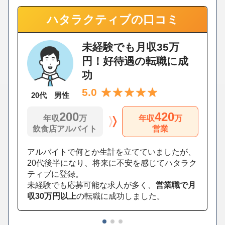
ハタラクティブの口コミ
未経験でも月収35万
円！好待遇の転職に成
功
5.0
20代 男性
200
420
年収
万
年収
万
飲食店アルバイト
営業
アルバイトで何とか生計を立てていましたが、
20代後半になり、将来に不安を感じてハタラク
ティブに登録。
未経験でも応募可能な求人が多く、
営業職で月
収30万円以上
の転職に成功しました。
1
2
3