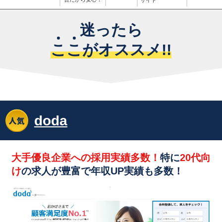
サイト
迷ったら
こ
こ
がオススメ!!
doda
大手優良企業への採用実績多数！
特に
20代向
け
の求人が豊富で年収UP実績も多数！