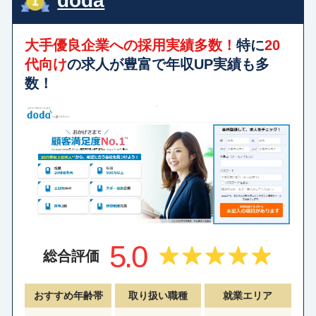
doda
大手優良企業への採用実績多数！
特に
20
代向け
の求人が豊富で年収UP実績も多
数！
5.0
総合評価
おすすめ年齢帯
取り扱い職種
就業エリア