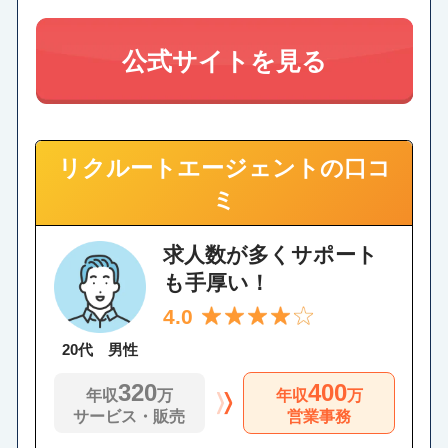
公式サイトを見る
リクルートエージェントの口コ
ミ
求人数が多くサポート
も手厚い！
4.0
20代 男性
320
400
年収
万
年収
万
サービス・販売
営業事務