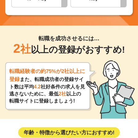
転職を成功させるには…
2
社
以上の登録がおすすめ!
転職経験者の約75%が2社以上に
登録
また、転職成功者の登録サイ
ト数は平均
4.2
社好条件の求人を見
逃さないために、最低
2社
以上の
転職サイトに登録しましょう!
年齢・特徴から選びたい方におすすめ!