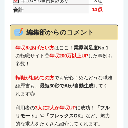
年収UPの事例多数あり
3点
14 点
合計
編集部からのコメント
年収をあげたい方
はここ！
業界満足度No.1
の転職サイト◎
年収200万以上UP
した事例も
多数！
転職が初めての方
でも安心！めんどうな職務
経歴書も、
最短30秒でAIが自動生成
してく
れます◎
利用者の
3人に2人が年収UP
に成功！
「フル
リモート」
や
「フレックスOK」
など、魅力
的な求人をたくさん紹介してくれます。