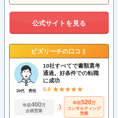
公式サイトを見る
ビズリーチの口コミ
10社すべてで書類選考
通過。好条件での転職
に成功
5.0
20代 男性
520
年収
万
400
年収
万
コンサルティング
企画営業
営業