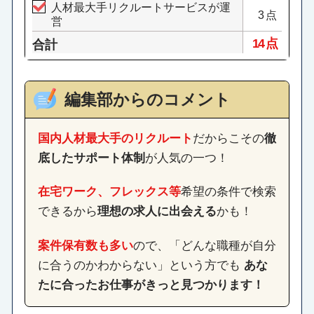
人材最大手リクルートサービスが運
3点
営
14 点
合計
編集部からのコメント
国内人材最大手のリクルート
だからこその
徹
底したサポート体制
が人気の一つ！
在宅ワーク、フレックス等
希望の条件で検索
できるから
理想の求人に出会える
かも！
案件保有数も多い
ので、「どんな職種が自分
に合うのかわからない」という方でも
あな
たに合ったお仕事がきっと見つかります！