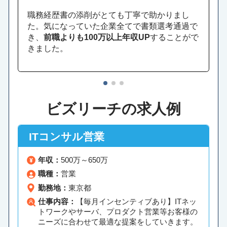
職務経歴書の添削がとても丁寧で助かりまし
た。気になっていた企業全てで書類選考通過で
き、
前職よりも100万以上年収UP
することがで
きました。
1
2
3
ビズリーチの求人例
ITコンサル営業
年収：
500万～650万
職種：
営業
勤務地：
東京都
仕事内容：
【毎月インセンティブあり】ITネッ
トワークやサーバ、プロダクト営業等お客様の
ニーズに合わせて最適な提案をしていきます。