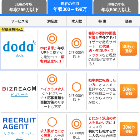
現在の年収
現在の年収
現在の年収
年収
300～499万
年収
299万
以下
年収
500万
以上
サービス名
満足度
求人数
特 徴
登録
登録者数No.1
書類の添削や面接
対策
を
専任アドバ
イザー
が徹底サポ
30
ート！
20代優
秒
で
20代若手
が
年収
遇・年収UP・フ
登録
UP
を目指すな
247,000
件
レックス
など理想
doda
以上
ら絶対ココ！
顧
の転職が実現でき
客満足度No.1！
る！
効率的に転職した
い方
にオススメ！
30
ハイクラス求人
登録するだけで企
秒
で
ならビズリー
業や転職エージェ
登録
ビズリーチ
147,000
件
チ！
応募書類や
ントからスカウト
以上
面接対策
のサポ
が届く。
ートも充実
とにかく沢山の求
人を見たい方
にオ
30
ススメ◎
秒
で
求人数がとにか
初めて転職する方
登録
380,000
件
リクルートエージェ
く豊富
。大手運
に人気
の総合転職
以上
ント
営だから安心！