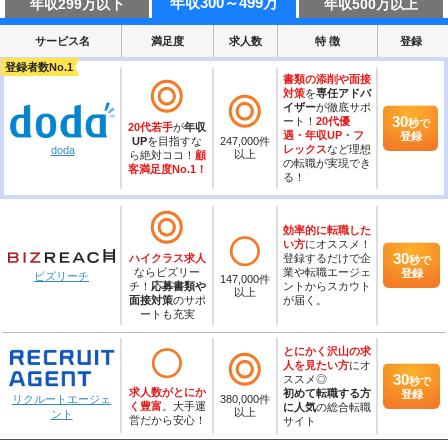
年収
300～499万
年収
299万
以下
年収
500万
以上
サービス名
満足度
求人数
特 徴
登録
登録者数No.1
書類の添削や面接
対策
を
専任アドバ
イザー
が徹底サポ
30
ート！
20代優
秒
で
20代若手
が
年収
遇・年収UP・フ
登録
UP
を目指すな
247,000
件
レックス
など理想
doda
以上
ら絶対ココ！
顧
の転職が実現でき
客満足度No.1！
る！
効率的に転職した
い方
にオススメ！
30
ハイクラス求人
登録するだけで企
秒
で
ならビズリー
業や転職エージェ
登録
ビズリーチ
147,000
件
チ！
応募書類や
ントからスカウト
以上
面接対策
のサポ
が届く。
ートも充実
とにかく沢山の求
人を見たい方
にオ
30
ススメ◎
秒
で
求人数がとにか
初めて転職する方
登録
380,000
件
リクルートエージェ
く豊富
。大手運
に人気
の総合転職
以上
ント
営だから安心！
サイト