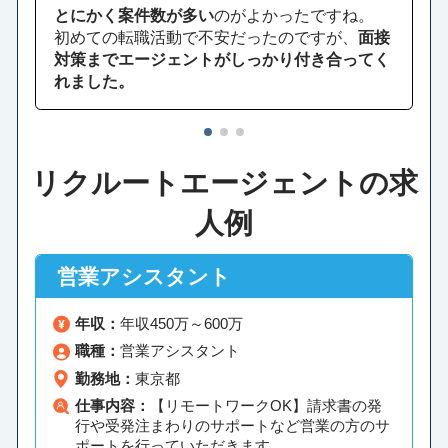
とにかく案件数が多い
のがよかったですね。
初めての転職活動で不安だったのですが、
面接
対策までエージェントがしっかり付き合ってく
れました。
1
2
3
リクルートエージェントの求
人例
営業アシスタント
年収：
年収450万～600万
職種：
営業アシスタント
勤務地：
東京都
仕事内容：
【リモートワークOK】請求書の発
行や受発注まわりのサポートなど営業の方のサ
ポートを行っていただきます。