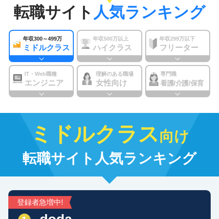
転職サイト
人気ランキング
年収300～499万
年収500万以上
年収299万以下
ミドルクラス
ハイクラス
フリーター
IT・Web職種
理解のある職場
専門職
エンジニア
女性向け
看護/介護/保育
ミドルクラス
向け
転職サイト
人気ランキング
登録者急増中!