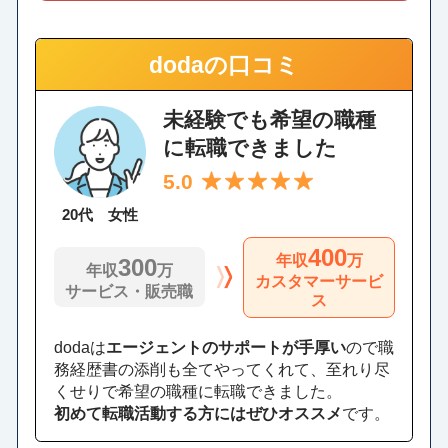
dodaの口コミ
未経験でも希望の職種
に転職できました
5.0
20代 女性
400
年収
万
300
年収
万
カスタマーサービ
サービス・販売職
ス
dodaは
エージェントのサポートが手厚い
ので職
務経歴書の添削も全てやってくれて、至れり尽
くせりで希望の職種に転職できました。
初めて転職活動する方にはぜひオススメ
です。