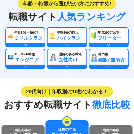
年齢・特徴から選びたい方におすすめ!
転職サイト
人気ランキング
年収300～499万
年収500万以上
年収299万以下
ミドルクラス
ハイクラス
フリーター
IT・Web職種
理解のある職場
専門職
エンジニア
女性向け
看護/介護/保育
20代向け｜年収別に10秒でわかる！
おすすめ転職サイト
徹底比較
現在の年収
現在の年収
現在の年収