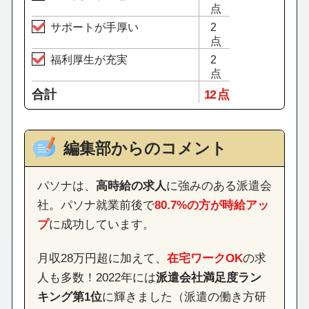
点
サポートが手厚い
2
点
福利厚生が充実
2
点
合計
12 点
編集部からのコメント
パソナは、
高時給の求人
に強みのある派遣会
社。パソナ就業前後で
80.7%の方が時給アッ
プ
に成功しています。
月収28万円超に加えて、
在宅ワークOK
の求
人も多数！2022年には
派遣会社満足度ラン
キング第1位
に輝きました（派遣の働き方研