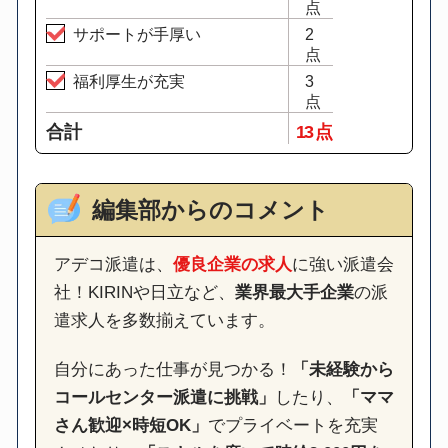
点
サポートが手厚い
2
点
福利厚生が充実
3
点
合計
13 点
編集部からのコメント
アデコ派遣は、
優良企業の求人
に強い派遣会
社！KIRINや日立など、
業界最大手企業
の派
遣求人を多数揃えています。
自分にあった仕事が見つかる！
「未経験から
コールセンター派遣に挑戦」
したり、
「ママ
さん歓迎×時短OK」
でプライベートを充実