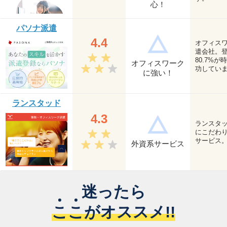
心！
パソナ派遣
4.4
オフィス
遣会社。
80.7%
オフィスワーク
功してい
に強い！
ランスタッド
4.3
ランスタ
にこだわ
サービス
外資系サービス
迷ったら
こ
こ
がオススメ!!