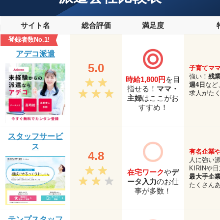
サイト名
総合評価
満足度
登録者数No.1!
アデコ派遣
5.0
子育てマ
強い！
残
時給1,800円
を目
週4日
など
指せる！
ママ・
求人がた
主婦
はここがお
すすめ！
スタッフサービ
ス
有名企業
4.8
人に強い
KIRINや
在宅ワーク
や
デ
最大手企
ータ入力
のお仕
たくさん
事が多数！
テンプスタッフ