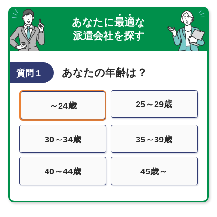
あなたに
最
適
な
派遣会社を探す
あなたの年齢は？
質問 1
25～29歳
～24歳
30～34歳
35～39歳
40～44歳
45歳～