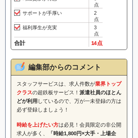
点
サポートが手厚い
2
点
福利厚生が充実
3
点
合計
14 点
編集部からのコメント
スタッフサービスは、求人件数が
業界トップ
クラス
の超鉄板サービス！
派遣社員のほとん
どが利用
しているので、万が一未登録の方は
必ず登録しましょう！
時給を上げたい方
は必見！会員限定の非公開
求人が多く、
「時給1,800円×大手・上場企