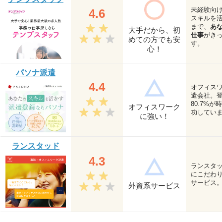
未経験向
4.6
スキルを
まで、
あ
大手だから、初
仕事
がき
めての方でも安
す。
心！
パソナ派遣
4.4
オフィス
遣会社。
80.7%
オフィスワーク
功してい
に強い！
ランスタッド
4.3
ランスタ
にこだわ
サービス
外資系サービス