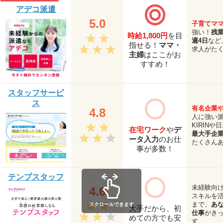
アデコ派遣
5.0
子育てマ
強い！
残
時給1,800円
を目
週4日
など
指せる！
ママ・
求人がた
主婦
はここがお
すすめ！
スタッフサービ
ス
有名企業
4.8
人に強い
KIRINや
在宅ワーク
や
デ
最大手企
ータ入力
のお仕
たくさん
事が多数！
テンプスタッフ
未経験向
4.6
スキルを
まで、
あ
スクロールできます
大手だから、初
仕事
がき
めての方でも安
す。