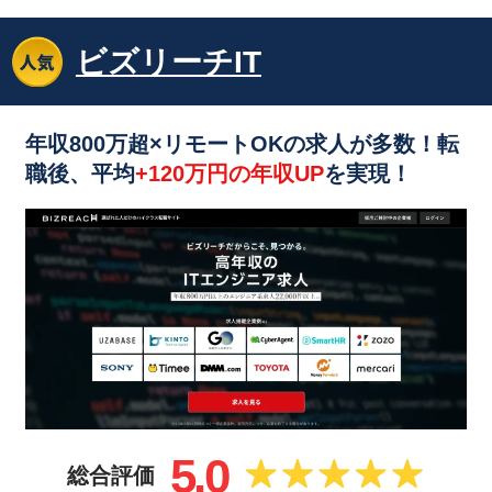
ビズリーチIT
年収800万超×リモートOKの求人が多数！転
職後、平均
+120万円の年収UP
を実現！
5.0
総合評価