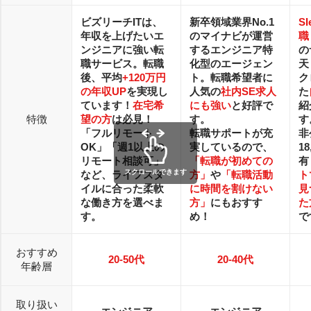
ビズリーチITは、
新卒領域業界No.1
S
年収を上げたいエ
のマイナビが運営
職
ンジニア
に強い転
するエンジニア特
の
職サービス。転職
化型のエージェン
天
後、平均
+120万円
ト。転職希望者に
ク
の年収UP
を実現し
人気の
社内SE求人
た
ています！
在宅希
にも強い
と好評で
紹
特徴
望の方
は必見！
す。
す
「フルリモート
転職サポートが充
非
OK」「週1以上の
実しているので、
1
リモート相談可」
「転職が初めての
有
スクロールできます
など、ライフスタ
方」
や
「転職活動
ト
イルに合った柔軟
に時間を割けない
見
な働き方を選べま
方」
にもおすす
た
す。
め！
で
おすすめ
20-50
代
20-40
代
年齢層
取り扱い