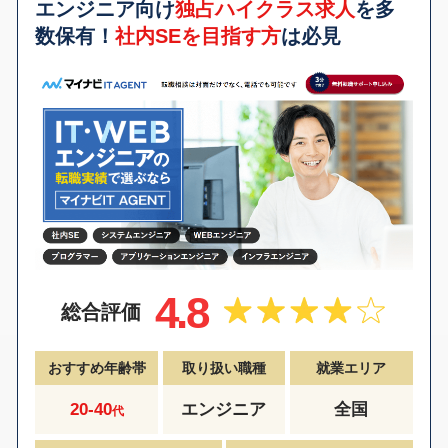
エンジニア向け
独占ハイクラス求人
を多
数保有！
社内SEを目指す方
は必見
4.8
総合評価
おすすめ年齢帯
取り扱い職種
就業エリア
20-40
エンジニア
全国
代