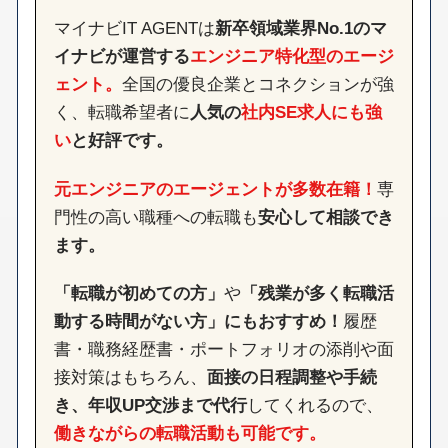
マイナビIT AGENTは
新卒領域業界No.1のマ
イナビが運営する
エンジニア特化型のエージ
ェント。
全国の優良企業とコネクションが強
く、転職希望者に
人気の
社内SE求人にも強
い
と好評です。
元エンジニアのエージェントが多数在籍！
専
門性の高い職種への転職も
安心して相談でき
ます。
「転職が初めての方」
や
「残業が多く転職活
動する時間がない方」にもおすすめ！
履歴
書・職務経歴書・ポートフォリオの添削や⾯
接対策はもちろん、
⾯接の⽇程調整や⼿続
き、年収UP交渉まで代⾏
してくれるので、
働きながらの転職活動も可能です。