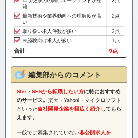
年収交渉力の高いエージェントが在
2点
籍
最新技術や業界動向への理解度が高
2点
い
取り扱い求人件数が多い
2点
未経験向け求人が多い
1点
合計
9 点
編集部からのコメント
SIer・SESから転職したい方
に特におすすめ
のサービス。
楽天・Yahoo!・マイクロソフト
といった
自社開発企業を幅広く紹介
してもら
えます。
一般では募集されていない
非公開求人を