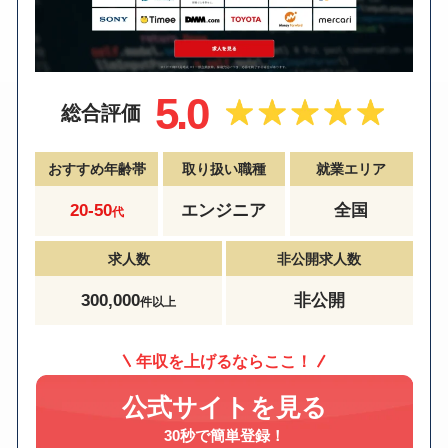
5.0
総合評価
おすすめ年齢帯
取り扱い職種
就業エリア
20-50
エンジニア
全国
代
求人数
非公開求人数
300,000
非公開
件以上
年収を上げるならここ！
公式サイトを見る
30秒で簡単登録！