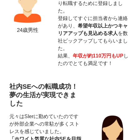
り転職するために登録しまし
た。
登録してすぐに担当者から連絡
があり、
希望年収以上かつキャ
24歳男性
リアアップも見込める求人
を数
社ピックアップしてもらいまし
た。
結果、
年収が約110万円もUP
し
たのでとても満足です！
社内SEへの転職成功！
夢の生活が実現できま
した
元々はSIerに勤めていたのです
が外部企業への常駐が多くスト
レスを感じていました。
「ホワイト気質な社内SEを目指