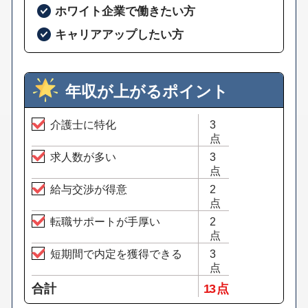
ホワイト企業で働きたい方
キャリアアップしたい方
年収が上がるポイント
介護士に特化
3
点
求人数が多い
3
点
給与交渉が得意
2
点
転職サポートが手厚い
2
点
短期間で内定を獲得できる
3
点
合計
13 点