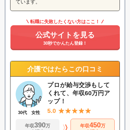
ています。
転職に失敗したくない方はここ！
公式サイトを見る
30秒でかんたん登録！
介護ではたらこの口コミ
プロが給与交渉もして
くれて、年収60万円ア
ップ！
5.0
30代 女性
390
450
年収
万
年収
万