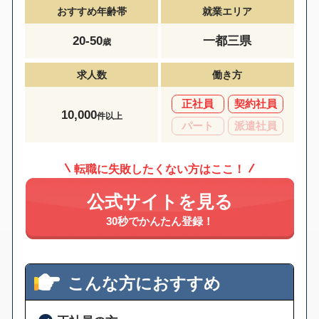
おすすめ年齢帯
就業エリア
20-50
一都三県
歳
求人数
働き方
正社員
契約社員
10,000
件以上
パート
派遣社員
転職に失敗したくない方はここ！
公式サイトを見る
30秒でかんたん登録！
こんな方におすすめ