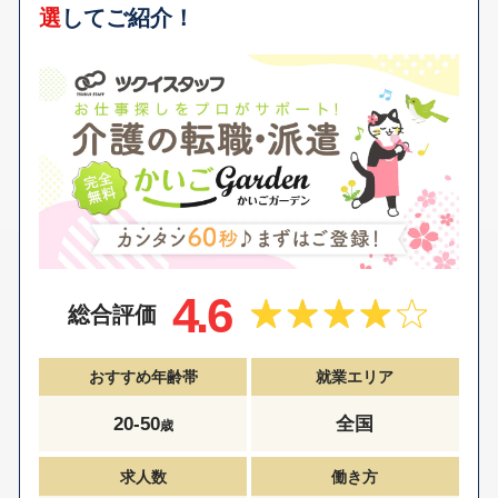
選
してご紹介！
4.6
総合評価
おすすめ年齢帯
就業エリア
20-50
全国
歳
求人数
働き方