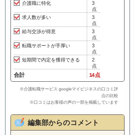
介護職に特化
3
点
求人数が多い
3
点
給与交渉が得意
3
点
転職サポートが手厚い
3
点
短期間で内定を獲得できる
2
点
合計
14 点
※介護転職サービス googleマイビジネスの口コミ評
点の比較
※口コミはお客様の声の一部を掲載しています
編集部からのコメント