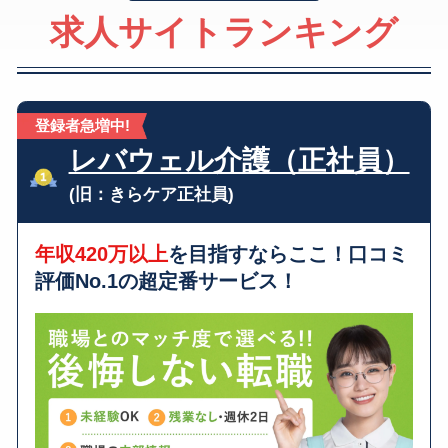
求人サイトランキング
登録者急増中!
レバウェル介護（正社員）
(旧：きらケア正社員)
年収420万以上
を目指すならここ！口コミ
評価No.1の超定番サービス！