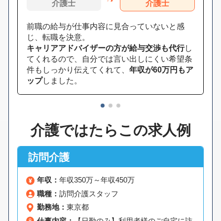
介護士
介護士
前職の給与が仕事内容に見合っていないと感
じ、転職を決意。
キャリアアドバイザーの方が給与交渉も代行
し
てくれるので、自分では言い出しにくい希望条
件もしっかり伝えてくれて、
年収が60万円もア
ップ
しました。
1
2
3
介護ではたらこの求人例
訪問介護
年収：
年収350万～年収450万
職種：
訪問介護スタッフ
勤務地：
東京都
仕事内容：
【日勤のみ】利用者様のご自宅に訪