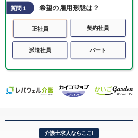
希望の雇用形態は？
質問 1
契約社員
正社員
派遣社員
パート
介護士求人ならここ!