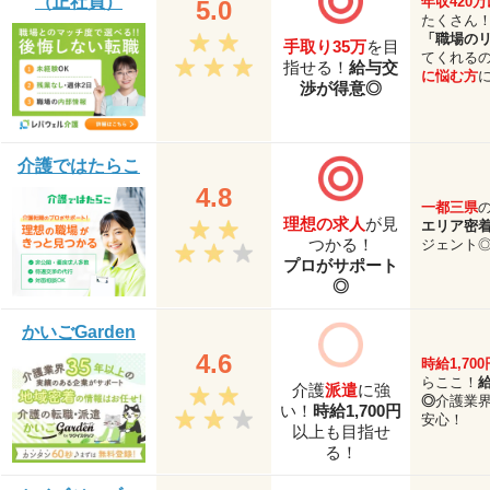
（正社員）
年収420
5.0
たくさん
「職場の
手取り35万
を目
てくれる
指せる！
給与交
に悩む方
渉が得意◎
介護ではたらこ
4.8
一都三県
理想の求人
が見
エリア密
つかる！
ジェント
プロがサポート
◎
かいごGarden
4.6
時給1,700
らここ！
介護
派遣
に強
◎
介護業界
い！
時給1,700円
安心！
以上も目指せ
る！