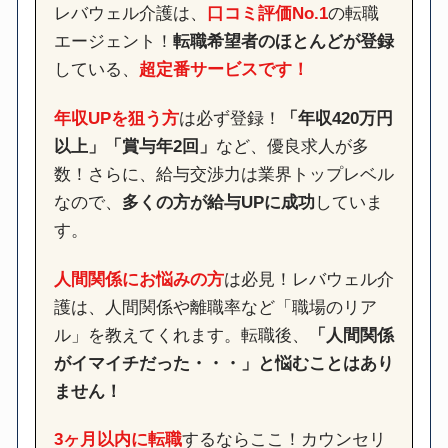
レバウェル介護は、
口コミ評価No.1
の転職
エージェント！
転職希望者のほとんどが登録
している、
超定番サービスです！
年収UPを狙う方
は必ず登録！
「年収420万円
以上」「賞与年2回」
など、優良求人が多
数！さらに、給与交渉力は業界トップレベル
なので、
多くの方が給与UPに成功
していま
す。
人間関係にお悩みの方
は必見！レバウェル介
護は、人間関係や離職率など「職場のリア
ル」を教えてくれます。転職後、
「人間関係
がイマイチだった・・・」と悩むことはあり
ません！
3ヶ月以内に転職
するならここ！カウンセリ