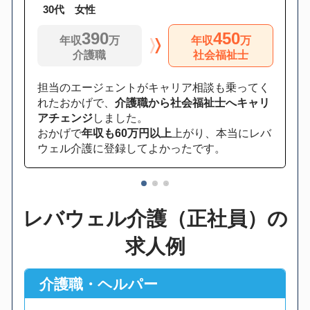
30代 女性
390
450
年収
万
年収
万
介護職
社会福祉士
担当のエージェントがキャリア相談も乗ってく
れたおかげで、
介護職から社会福祉士へキャリ
アチェンジ
しました。
おかげで
年収も60万円以上
上がり、本当にレバ
ウェル介護に登録してよかったです。
1
2
3
レバウェル介護（正社員）の
求人例
介護職・ヘルパー