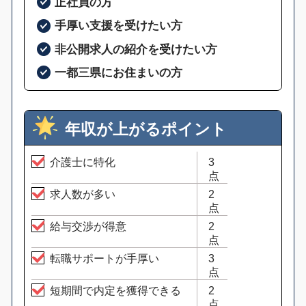
正社員の方
手厚い支援を受けたい方
非公開求人の紹介を受けたい方
一都三県にお住まいの方
年収が上がるポイント
介護士に特化
3
点
求人数が多い
2
点
給与交渉が得意
2
点
転職サポートが手厚い
3
点
短期間で内定を獲得できる
2
点