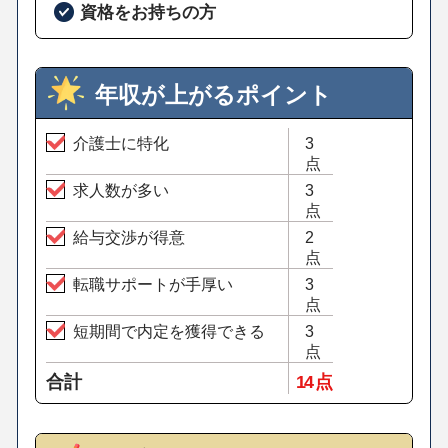
資格をお持ちの方
年収が上がるポイント
介護士に特化
3
点
求人数が多い
3
点
給与交渉が得意
2
点
転職サポートが手厚い
3
点
短期間で内定を獲得できる
3
点
合計
14 点