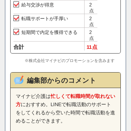
給与交渉が得意
2
点
転職サポートが手厚い
2
点
短期間で内定を獲得できる
2
点
合計
11 点
※株式会社マイナビのプロモーションを含みます
編集部からのコメント
マイナビ介護は
忙しくて転職時間が取れない
方
におすすめ。LINEで転職活動のサポート
をしてくれるから空いた時間で転職活動を進
めることができます。