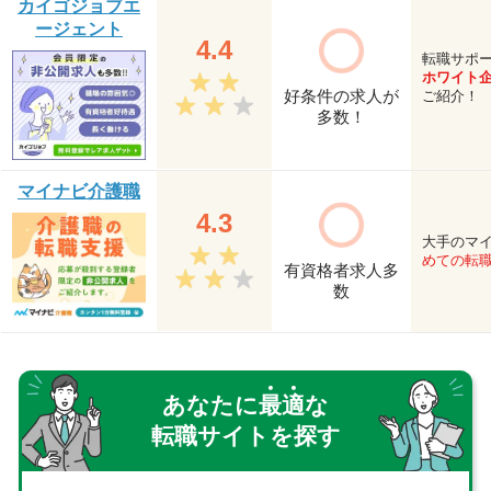
カイゴジョブエ
ージェント
4.4
転職サポ
ホワイト
好条件の求人が
ご紹介！
多数！
マイナビ介護職
4.3
大手のマ
めての転
有資格者求人多
数
あなたに
最
適
な
転職サイトを探す