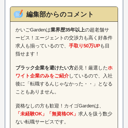
編集部からのコメント
かいごGardenは
業界歴35年以上
の超老舗サ
ービス！エージェントの交渉力も高く好条件
求人も揃っているので、
手取り50万UP
も目
指せます！
ブラック企業を避けたい方
必見！厳選した
ホ
ワイト企業のみをご紹介
しているので、入社
後に「転職するんじゃなかった・・」となる
こともありません。
資格なしの方も歓迎！カイゴGardenは、
「未経験OK」「無資格OK」
求人を扱う数少
ない転職サービスです。