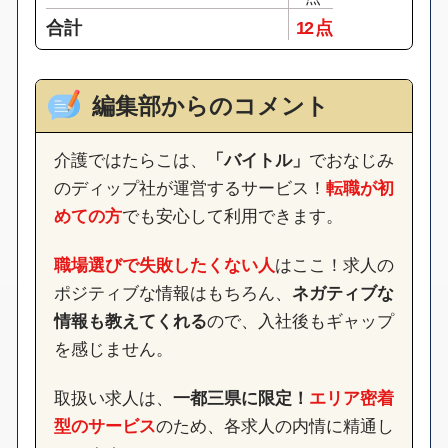
合計
12 点
編集部からのコメント
介護ではたらこは、
「バイトル」
でおなじみ
のディップ社が運営するサービス！
転職が初
めての方
でも安心して利用できます。
職場選びで失敗したくない人
はここ！求人の
ポジティブな情報はもちろん、
ネガティブな
情報も教えてくれる
ので、入社後もギャップ
を感じません。
取扱い求人は、
一都三県に限定！
エリア密着
型のサービス
のため、各求人の内情に精通し