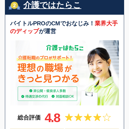
介護ではたらこ
バイトルPROのCMでおなじみ！
業界大手
のディップ
が運営
4.8
総合評価