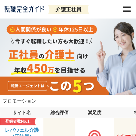
介護正社員
プロモーション
サイト名
総合評価
満足度
登録者数No.1!
レバウェル介護