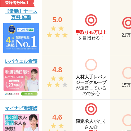
登録者数No.1!
【常勤】ナース
専科 転職
5.0
手取り45万以上
21
万
を目指せる！
レバウェル看護
4.8
人材大手レバレ
ジーズグループ
15
万
が運営している
ので安心
マイナビ看護師
4.6
限定求人
がたく
さん◎