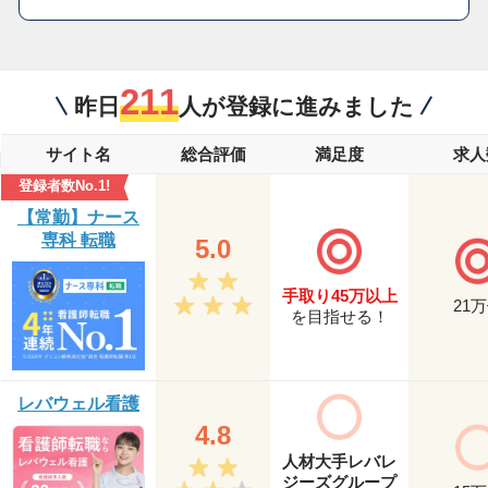
211
昨日
人が登録に進みました
サイト名
総合評価
満足度
求人
登録者数No.1!
【常勤】ナース
専科 転職
5.0
手取り45万以上
21
万
を目指せる！
レバウェル看護
4.8
人材大手レバレ
ジーズグループ