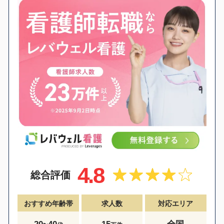
4.8
総合評価
おすすめ年齢帯
求人数
対応エリア
20~40
15
全国