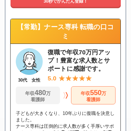
30秒でかんたん登録！
【常勤】ナース専科 転職の口コ
ミ
復職で年収70万円アッ
プ！豊富な求人数とサ
ポートに感謝です。
5.0
30代 女性
480
550
年収
万
年収
万
看護師
看護師
子どもが大きくなり、10年ぶりに復職を決意し
ました。
ナース専科は圧倒的に求人数が多く手厚いサポ