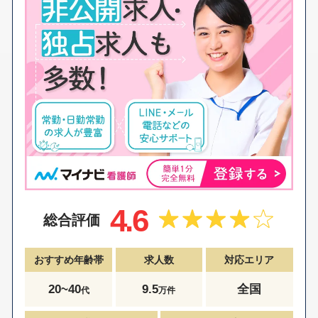
4.6
総合評価
おすすめ年齢帯
求人数
対応エリア
20~40
9.5
全国
代
万件