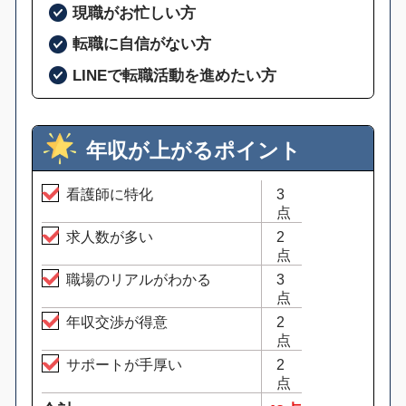
現職がお忙しい方
転職に自信がない方
LINEで転職活動を進めたい方
年収が上がるポイント
看護師に特化
3
点
求人数が多い
2
点
職場のリアルがわかる
3
点
年収交渉が得意
2
点
サポートが手厚い
2
点