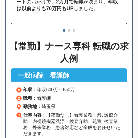
ートのおかげで、
2カ月で転職
が決まり、
年収
は以前よりも70万円もUP
しました。
1
2
3
【常勤】ナース専科 転職の求
人例
一般病院 看護師
年収：
年収600万～650万
職種：
看護師
勤務地：
埼玉県
仕事内容：
【夜勤なし】看護業務一般､診療介
助、内視鏡機器洗浄・検査介助、処置･検査業
務、外来業務、患者対応など全般をお任せいた
だきます。