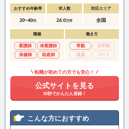
おすすめ年齢帯
求人数
対応エリア
20~40
24.0
全国
代
万件
職種
働き方
看護師
准看護師
常勤
非常勤
保健師
助産師
派遣
パート
転職が初めての方でも安心！
公式サイトを見る
30秒でかんたん登録！
こんな方におすすめ