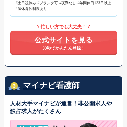
#土日祝休み
#ブランク可
#夜勤なし
#年間休日123日以上
#産休育休制度あり
忙しい方でも大丈夫！
公式サイトを見る
30秒でかんたん登録！
マイナビ看護師
人材大手マイナビが運営！
非公開求人や
独占求人がたくさん