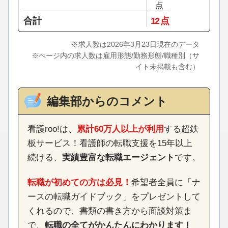
点
合計
12 点
※求人数は2026年3月23日現在のデータ
※ぺージ内の求人数は雇用形態/勤務形態/職種別（サ
イト未掲載も含む）
編集部からのコメント
看護roo!は、
累計60万人以上が利用
する超鉄
板サービス！看護師の転職支援を15年以上
続ける、
実績豊富な転職エージェント
です。
転職が初めての方は必見！
希望者全員に「ナ
ースの転職ガイドブック」をプレゼントして
くれるので、書類の書き方から面談対策ま
で、
転職の全てがかんたんにわかります！