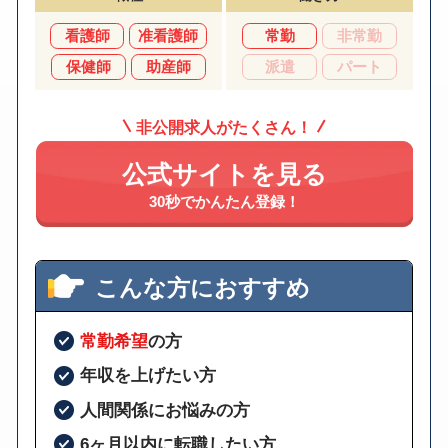
看護師
准看護師
常勤
非常勤
保健師
助産師
派遣
パート
非公開求人がたくさん！
公式サイトを見る
30秒でかんたん登録！
こんな方におすすめ
常勤希望
の方
年収を上げたい方
人間関係にお悩みの方
6ヶ月以内に転職したい方