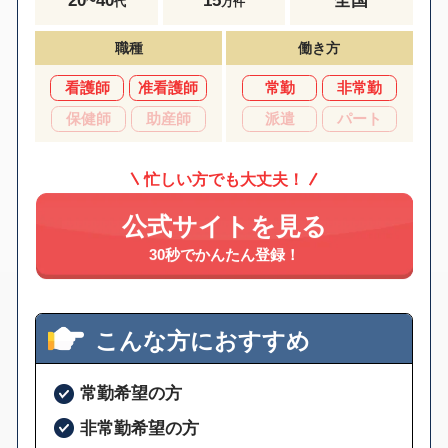
代
万件
職種
働き方
看護師
准看護師
常勤
非常勤
保健師
助産師
派遣
パート
忙しい方でも大丈夫！
公式サイトを見る
30秒でかんたん登録！
こんな方におすすめ
常勤希望の方
非常勤希望の方