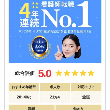
5.0
総合評価
おすすめ年齢帯
求人数
対応エリア
20~40
21
全国
代
万件
職種
働き方