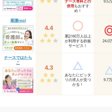
ナース専科との
9.5
併用
もおすす
め！
看護roo!
4.4
累計60万人以上
が利用する鉄板
24.0
サービス！
ナースではたら
こ
4.3
あなたにピッタ
リの求人が見つ
9.7
かる！