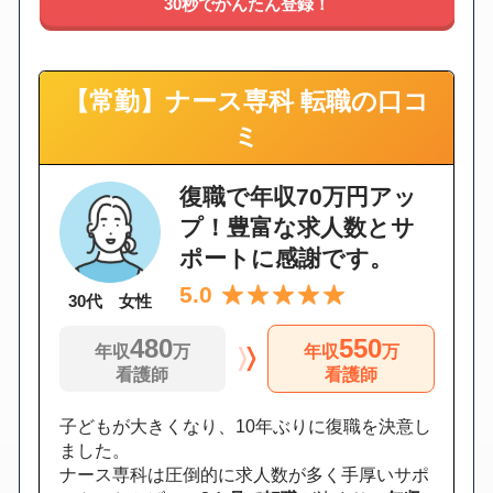
30秒でかんたん登録！
【常勤】ナース専科 転職の口コ
ミ
復職で年収70万円アッ
プ！豊富な求人数とサ
ポートに感謝です。
5.0
30代 女性
480
550
年収
万
年収
万
看護師
看護師
子どもが大きくなり、10年ぶりに復職を決意し
ました。
ナース専科は圧倒的に求人数が多く手厚いサポ