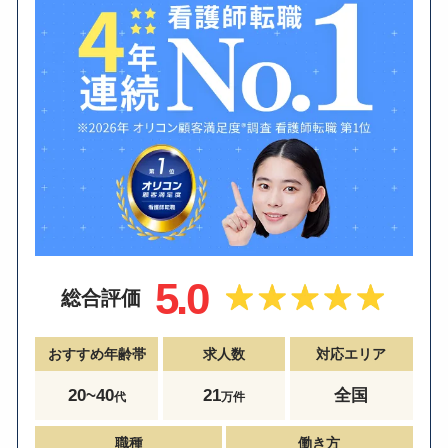
5.0
総合評価
おすすめ年齢帯
求人数
対応エリア
20~40
21
全国
代
万件
職種
働き方