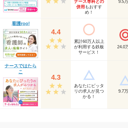
ナース専科との
9.5
併用
もおすす
め！
看護roo!
4.4
累計60万人以上
が利用する鉄板
24.0
サービス！
ナースではたら
こ
4.3
あなたにピッタ
リの求人が見つ
9.7
かる！