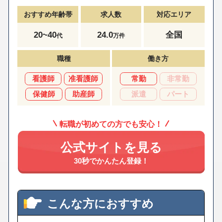
おすすめ年齢帯
求人数
対応エリア
20~40
24.0
全国
代
万件
職種
働き方
看護師
准看護師
常勤
非常勤
保健師
助産師
派遣
パート
転職が初めての方でも安心！
公式サイトを見る
30秒でかんたん登録！
こんな方におすすめ