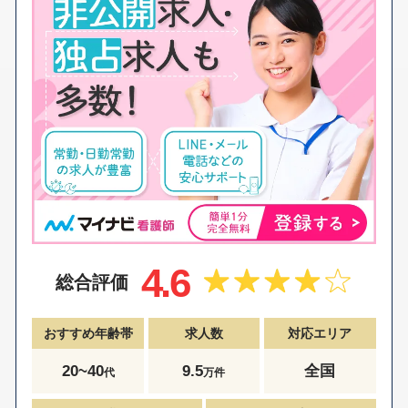
4.6
総合評価
おすすめ年齢帯
求人数
対応エリア
20~40
9.5
全国
代
万件