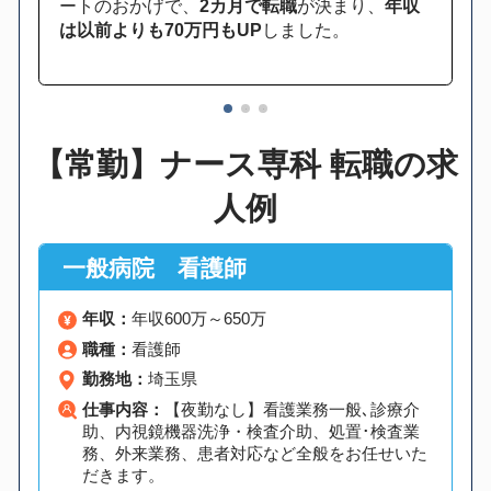
ートのおかげで、
2カ月で転職
が決まり、
年収
は以前よりも70万円もUP
しました。
1
2
3
【常勤】ナース専科 転職の求
人例
一般病院 看護師
年収：
年収600万～650万
職種：
看護師
勤務地：
埼玉県
仕事内容：
【夜勤なし】看護業務一般､診療介
助、内視鏡機器洗浄・検査介助、処置･検査業
務、外来業務、患者対応など全般をお任せいた
だきます。