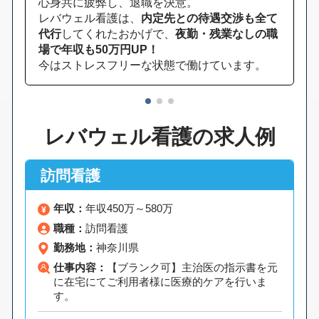
心身共に疲弊し、退職を決意。
レバウェル看護は、
内定先との待遇交渉も全て
代行
してくれたおかげで、
夜勤・残業なしの職
場で年収も50万円UP！
今はストレスフリーな状態で働けています。
1
2
3
レバウェル看護の求人例
訪問看護
年収：
年収450万～580万
職種：
訪問看護
勤務地：
神奈川県
仕事内容：
【ブランク可】主治医の指示書を元
に在宅にてご利用者様に医療的ケアを行いま
す。