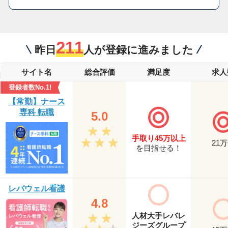
211
昨日
人が登録に進みました
サイト名
総合評価
満足度
求人
登録者数No.1!
【常勤】ナース
専科 転職
5.0
手取り45万以上
21
万
を目指せる！
レバウェル看護
4.8
人材大手レバレ
ジーズグループ