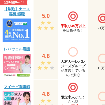
登録者数No.1!
【常勤】ナース
専科 転職
5.0
手取り45万以上
21
万
を目指せる！
レバウェル看護
4.8
人材大手レバレ
ジーズグループ
15
万
が運営している
ので安心
マイナビ看護師
4.6
限定求人
がたく
さん◎