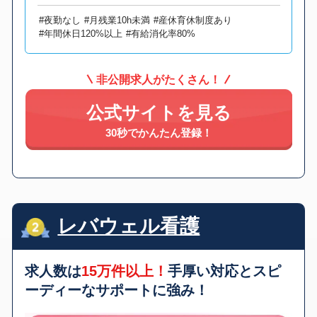
#夜勤なし
#月残業10h未満
#産休育休制度あり
#年間休日120%以上
#有給消化率80%
非公開求人がたくさん！
公式サイトを見る
30秒でかんたん登録！
レバウェル看護
求人数は
15万件以上！
手厚い対応とスピ
ーディーなサポートに強み！