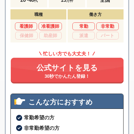
代
万件
職種
働き方
看護師
准看護師
常勤
非常勤
保健師
助産師
派遣
パート
忙しい方でも大丈夫！
公式サイトを見る
30秒でかんたん登録！
こんな方におすすめ
常勤希望の方
非常勤希望の方