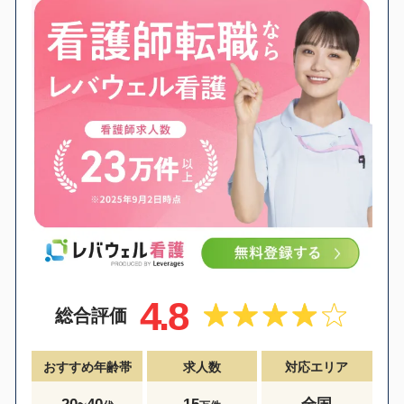
4.8
総合評価
おすすめ年齢帯
求人数
対応エリア
20~40
15
全国