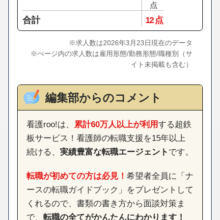
点
合計
12 点
※求人数は2026年3月23日現在のデータ
※ぺージ内の求人数は雇用形態/勤務形態/職種別（サ
イト未掲載も含む）
編集部からのコメント
看護roo!は、
累計60万人以上が利用
する超鉄
板サービス！看護師の転職支援を15年以上
続ける、
実績豊富な転職エージェント
です。
転職が初めての方は必見！
希望者全員に「ナ
ースの転職ガイドブック」をプレゼントして
くれるので、書類の書き方から面談対策ま
で、
転職の全てがかんたんにわかります！