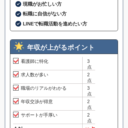
現職がお忙しい方
転職に自信がない方
LINEで転職活動を進めたい方
年収が上がるポイント
看護師に特化
3
点
求人数が多い
2
点
職場のリアルがわかる
3
点
年収交渉が得意
2
点
サポートが手厚い
2
点