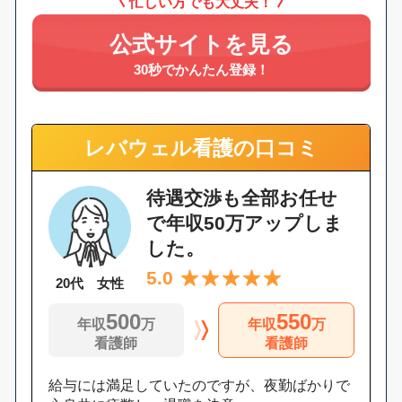
忙しい方でも大丈夫！
公式サイトを見る
30秒でかんたん登録！
レバウェル看護の口コミ
待遇交渉も全部お任せ
で年収50万アップしま
した。
5.0
20代 女性
500
550
年収
万
年収
万
看護師
看護師
給与には満足していたのですが、夜勤ばかりで