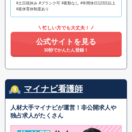
#土日祝休み
#ブランク可
#夜勤なし
#年間休日123日以上
#産休育休制度あり
忙しい方でも大丈夫！
公式サイトを見る
30秒でかんたん登録！
マイナビ看護師
人材大手マイナビが運営！
非公開求人や
独占求人がたくさん