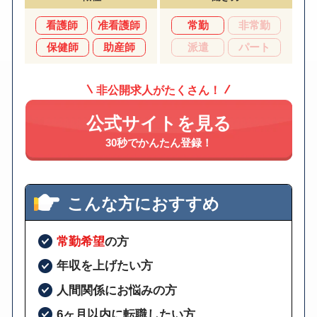
看護師
准看護師
常勤
非常勤
保健師
助産師
派遣
パート
非公開求人がたくさん！
公式サイトを見る
30秒でかんたん登録！
こんな方におすすめ
常勤希望
の方
年収を上げたい方
人間関係にお悩みの方
6ヶ月以内に転職したい方