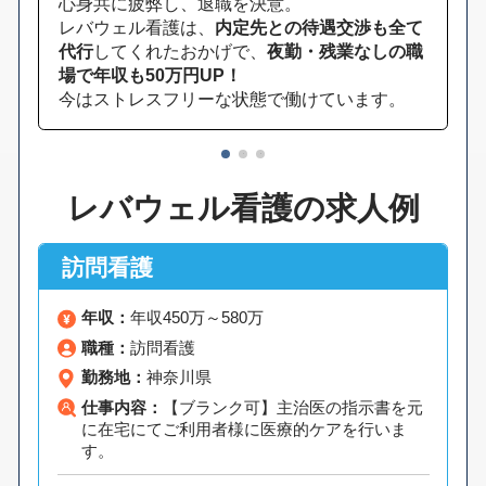
心身共に疲弊し、退職を決意。
レバウェル看護は、
内定先との待遇交渉も全て
代行
してくれたおかげで、
夜勤・残業なしの職
場で年収も50万円UP！
今はストレスフリーな状態で働けています。
1
2
3
レバウェル看護の求人例
訪問看護
年収：
年収450万～580万
職種：
訪問看護
勤務地：
神奈川県
仕事内容：
【ブランク可】主治医の指示書を元
に在宅にてご利用者様に医療的ケアを行いま
す。