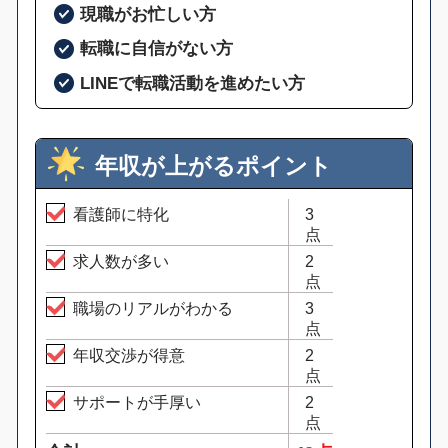
現職がお忙しい方
転職に自信がない方
LINEで転職活動を進めたい方
年収が上がるポイント
看護師に特化
3
点
求人数が多い
2
点
職場のリアルがわかる
3
点
年収交渉が得意
2
点
サポートが手厚い
2
点