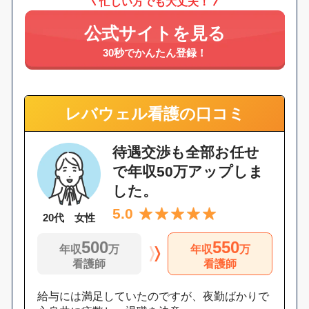
忙しい方でも大丈夫！
公式サイトを見る
30秒でかんたん登録！
レバウェル看護の口コミ
待遇交渉も全部お任せ
で年収50万アップしま
した。
5.0
20代 女性
500
550
年収
万
年収
万
看護師
看護師
給与には満足していたのですが、夜勤ばかりで