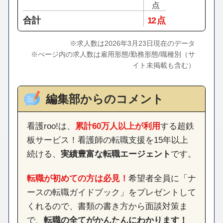
点
合計
12 点
※求人数は2026年3月23日現在のデータ
※ぺージ内の求人数は雇用形態/勤務形態/職種別（サ
イト未掲載も含む）
編集部からのコメント
看護roo!は、
累計60万人以上が利用
する超鉄
板サービス！看護師の転職支援を15年以上
続ける、
実績豊富な転職エージェント
です。
転職が初めての方は必見！
希望者全員に「ナ
ースの転職ガイドブック」をプレゼントして
くれるので、書類の書き方から面談対策ま
で、
転職の全てがかんたんにわかります！