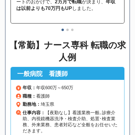
ートのおかげで、
2カ月で転職
が決まり、
年収
は以前よりも70万円もUP
しました。
1
2
3
【常勤】ナース専科 転職の求
人例
一般病院 看護師
年収：
年収600万～650万
職種：
看護師
勤務地：
埼玉県
仕事内容：
【夜勤なし】看護業務一般､診療介
助、内視鏡機器洗浄・検査介助、処置･検査業
務、外来業務、患者対応など全般をお任せいた
だきます。