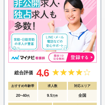
4.6
総合評価
おすすめ年齢帯
求人数
対応エリア
20~40
9.5
全国
代
万件