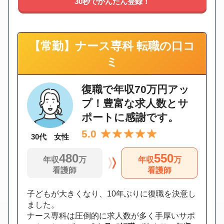
30秒でかんたん登録！
【常勤】ナース専科 転職の口コ
ミ
復職で年収70万円アッ
プ！豊富な求人数とサ
ポートに感謝です。
5.0
30代 女性
480
550
年収
万
年収
万
看護師
看護師
子どもが大きくなり、10年ぶりに復職を決意し
ました。
ナース専科は圧倒的に求人数が多く手厚いサポ