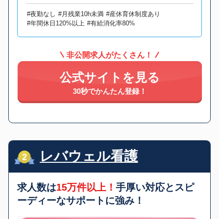
#夜勤なし
#月残業10h未満
#産休育休制度あり
#年間休日120%以上
#有給消化率80%
非公開求人がたくさん！
公式サイトを見る
30秒でかんたん登録！
レバウェル看護
求人数は
15万件以上！
手厚い対応とスピ
ーディーなサポートに強み！