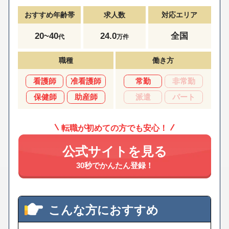
おすすめ年齢帯
求人数
対応エリア
20~40
24.0
全国
代
万件
職種
働き方
看護師
准看護師
常勤
非常勤
保健師
助産師
派遣
パート
転職が初めての方でも安心！
公式サイトを見る
30秒でかんたん登録！
こんな方におすすめ