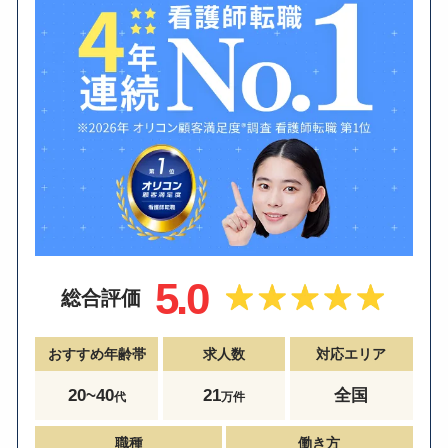
5.0
総合評価
おすすめ年齢帯
求人数
対応エリア
20~40
21
全国
代
万件
職種
働き方