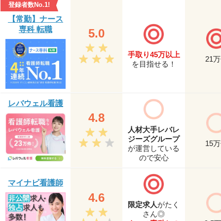
登録者数No.1!
【常勤】ナース
専科 転職
5.0
手取り45万以上
21
万
を目指せる！
レバウェル看護
4.8
人材大手レバレ
ジーズグループ
15
万
が運営している
ので安心
マイナビ看護師
4.6
限定求人
がたく
さん◎