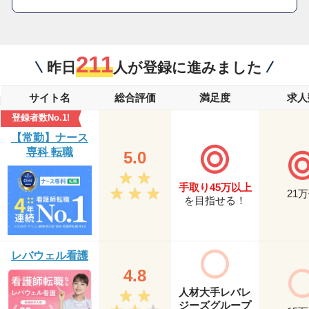
211
昨日
人が登録に進みました
サイト名
総合評価
満足度
求人
登録者数No.1!
【常勤】ナース
専科 転職
5.0
手取り45万以上
21
万
を目指せる！
レバウェル看護
4.8
人材大手レバレ
ジーズグループ