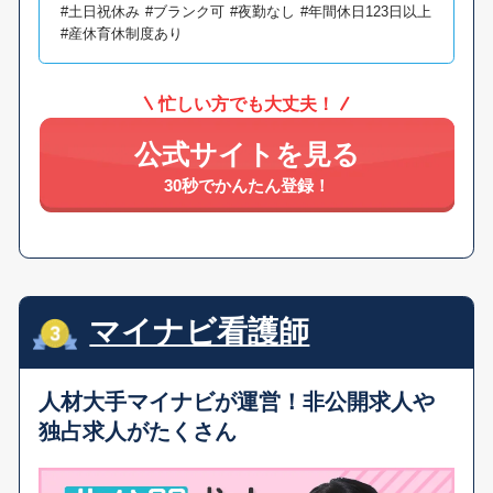
#土日祝休み
#ブランク可
#夜勤なし
#年間休日123日以上
#産休育休制度あり
忙しい方でも大丈夫！
公式サイトを見る
30秒でかんたん登録！
マイナビ看護師
人材大手マイナビが運営！
非公開求人や
独占求人がたくさん