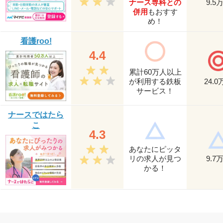
ナース専科との
9.5
併用
もおすす
め！
看護roo!
4.4
累計60万人以上
が利用する鉄板
24.0
サービス！
ナースではたら
こ
4.3
あなたにピッタ
リの求人が見つ
9.7
かる！