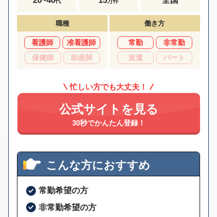
代
万件
職種
働き方
看護師
准看護師
常勤
非常勤
保健師
助産師
派遣
パート
忙しい方でも大丈夫！
公式サイトを見る
30秒でかんたん登録！
こんな方におすすめ
常勤希望の方
非常勤希望の方