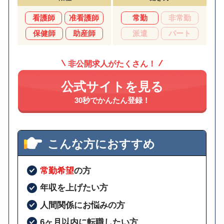
看護師
准看護師
常勤
非常勤
保健師
助産師
派遣
パート
非公開求人がたくさん！
公式サイトを見る
30秒でかんたん登録！
こんな方におすすめ
常勤希望
の方
年収を上げたい方
人間関係にお悩みの方
6ヶ月以内に転職したい方