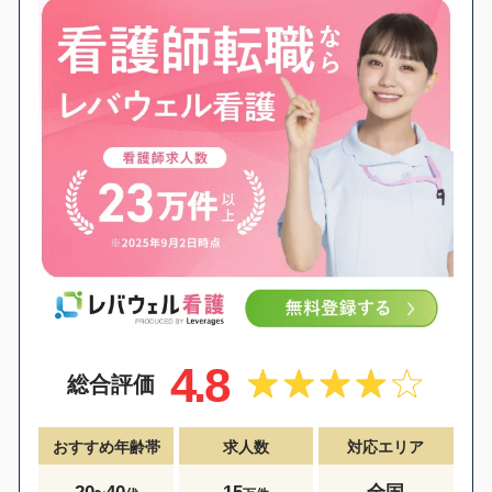
4.8
総合評価
おすすめ年齢帯
求人数
対応エリア
20~40
15
全国