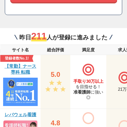
211
昨日
人が登録に進みました
サイト名
総合評価
満足度
求人
登録者数No.1!
【常勤】ナース
専科 転職
5.0
手取り30万以上
を目指せる！
21
万
准看護師
に強い
◎
レバウェル看護
4.8