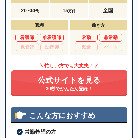
20~40
15
全国
代
万件
職種
働き方
看護師
准看護師
常勤
非常勤
保健師
助産師
派遣
パート
忙しい方でも大丈夫！
公式サイトを見る
30秒でかんたん登録！
こんな方におすすめ
常勤希望の方