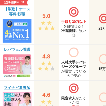
登録者数No.1!
【常勤】ナース
専科 転職
5.0
手取り30万以上
を目指せる！
21
万
准看護師
に強い
◎
レバウェル看護
4.8
人材大手レバレ
ジーズグループ
15
万
が運営している
ので安心
マイナビ看護師
4.6
限定求人
がたく
さん◎