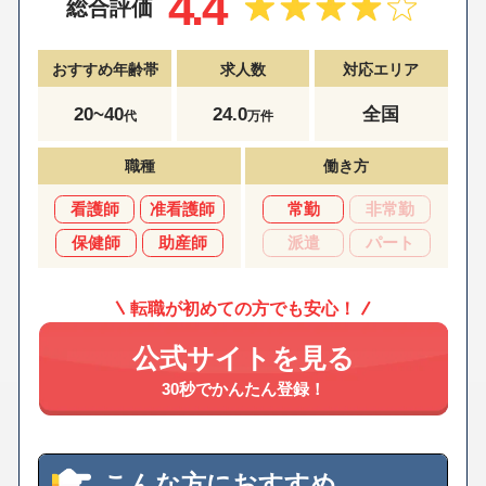
4.4
総合評価
おすすめ年齢帯
求人数
対応エリア
20~40
24.0
全国
代
万件
職種
働き方
看護師
准看護師
常勤
非常勤
保健師
助産師
派遣
パート
転職が初めての方でも安心！
公式サイトを見る
30秒でかんたん登録！
こんな方におすすめ