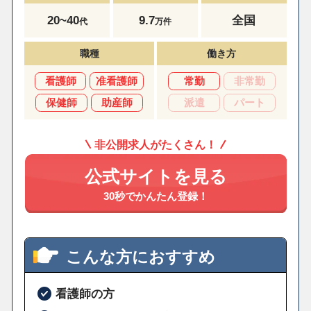
20~40
9.7
全国
代
万件
職種
働き方
看護師
准看護師
常勤
非常勤
保健師
助産師
派遣
パート
非公開求人がたくさん！
公式サイトを見る
30秒でかんたん登録！
こんな方におすすめ
看護師の方