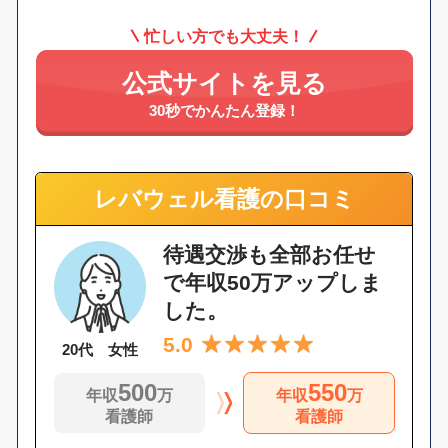
忙しい方でも大丈夫！
公式サイトを見る
30秒でかんたん登録！
レバウェル看護の口コミ
待遇交渉も全部お任せ
で年収50万アップしま
した。
5.0
20代 女性
500
550
年収
万
年収
万
看護師
看護師