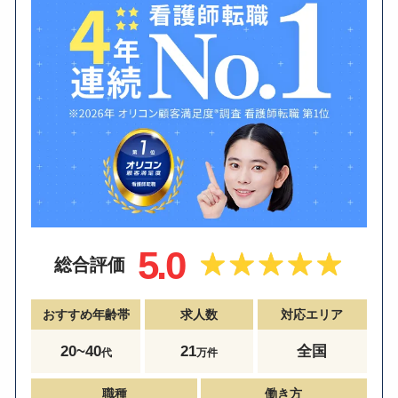
5.0
総合評価
おすすめ年齢帯
求人数
対応エリア
20~40
21
全国
代
万件
職種
働き方