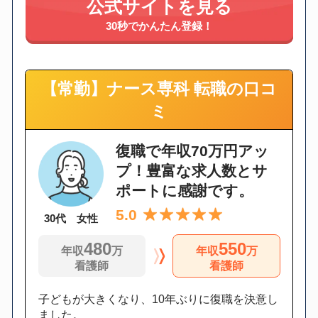
公式サイトを見る
30秒でかんたん登録！
【常勤】ナース専科 転職の口コ
ミ
復職で年収70万円アッ
プ！豊富な求人数とサ
ポートに感謝です。
5.0
30代 女性
480
550
年収
万
年収
万
看護師
看護師
子どもが大きくなり、10年ぶりに復職を決意し
ました。