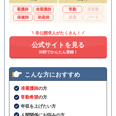
看護師
准看護師
常勤
非常勤
保健師
助産師
派遣
パート
非公開求人がたくさん！
公式サイトを見る
30秒でかんたん登録！
こんな方におすすめ
准看護師
の方
常勤希望
の方
年収を上げたい方
人間関係にお悩みの方