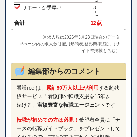
サポートが手厚い
3
点
合計
12 点
※求人数は2026年3月23日現在のデータ
※ぺージ内の求人数は雇用形態/勤務形態/職種別（サ
イト未掲載も含む）
編集部からのコメント
看護roo!は、
累計60万人以上が利用
する超鉄
板サービス！看護師の転職支援を15年以上
続ける、
実績豊富な転職エージェント
です。
転職が初めての方は必見！
希望者全員に「ナ
ースの転職ガイドブック」をプレゼントして