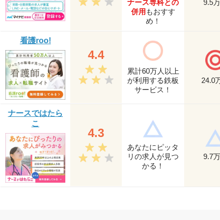
ナース専科との
9.5
併用
もおすす
め！
看護roo!
4.4
累計60万人以上
が利用する鉄板
24.0
サービス！
ナースではたら
こ
4.3
あなたにピッタ
リの求人が見つ
9.7
かる！