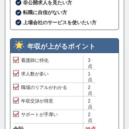
非公開求人を見たい方
転職に自信がない方
上場会社のサービスを使いたい方
年収が上がるポイント
看護師に特化
3
点
求人数が多い
1
点
職場のリアルがわかる
2
点
年収交渉が得意
2
点
サポートが手厚い
2
点
合計
10 点