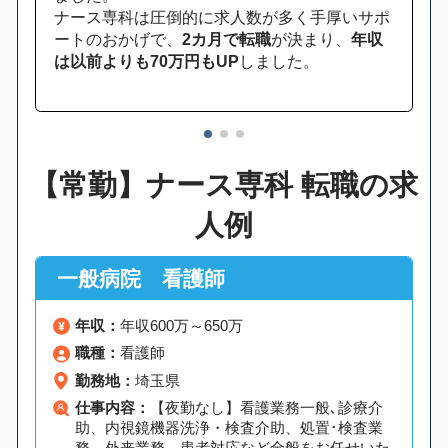
ナース専科は圧倒的に求人数が多く手厚いサポ
ートのおかげで、
2カ月で転職
が決まり、
年収
は以前よりも70万円もUP
しました。
1
2
3
【常勤】ナース専科 転職の求
人例
一般病院 看護師
年収：
年収600万～650万
職種：
看護師
勤務地：
埼玉県
仕事内容：
【夜勤なし】看護業務一般､診療介
助、内視鏡機器洗浄・検査介助、処置･検査業
務、外来業務、患者対応など全般をお任せいた