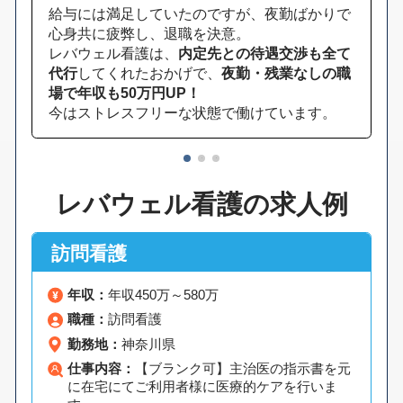
給与には満足していたのですが、夜勤ばかりで
心身共に疲弊し、退職を決意。
レバウェル看護は、
内定先との待遇交渉も全て
代行
してくれたおかげで、
夜勤・残業なしの職
場で年収も50万円UP！
今はストレスフリーな状態で働けています。
1
2
3
レバウェル看護の求人例
訪問看護
年収：
年収450万～580万
職種：
訪問看護
勤務地：
神奈川県
仕事内容：
【ブランク可】主治医の指示書を元
に在宅にてご利用者様に医療的ケアを行いま