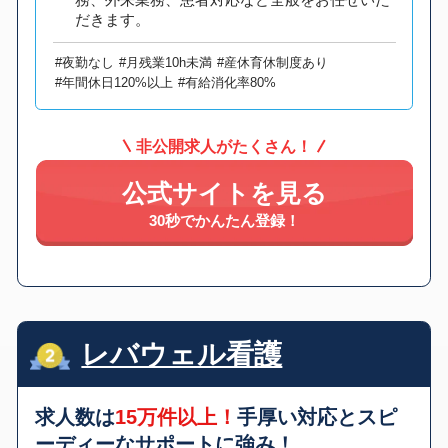
だきます。
#夜勤なし
#月残業10h未満
#産休育休制度あり
#年間休日120%以上
#有給消化率80%
非公開求人がたくさん！
公式サイトを見る
30秒でかんたん登録！
レバウェル看護
求人数は
15万件以上！
手厚い対応とスピ
ーディーなサポートに強み！