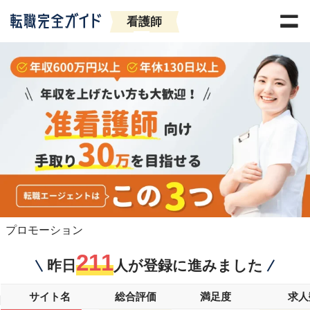
看護師
プロモーション
211
昨日
人が登録に進みました
サイト名
総合評価
満足度
求人