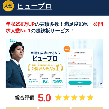
ヒュープロ
年収250万UP
の実績多数！満足度93%・
公開
求人数No.1
の超鉄板サービス！
5.0
総合評価