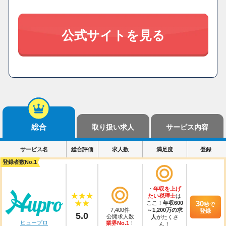
公式サイトを見る
総合
取り扱い求人
サービス内容
サービス名
総合評価
求人数
満足度
登録
登録者数No.1
・
年収を上げ
たい税理士
は
30
ここ！
年収600
秒
で
7,400件
～1,200万の求
登録
5.0
公開求人数
人
がたくさ
ヒュープロ
業界No.1
！
ん！