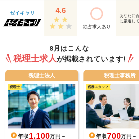
4.6
ゼイキャリ
あなたに
に厳選し
独占求人あり
8月はこんな
税理士求人
が掲載されています!
税理士法人
税理士事務所
税理士
税務スタッフ
700
1,100
年収
万円～
年収
万円～