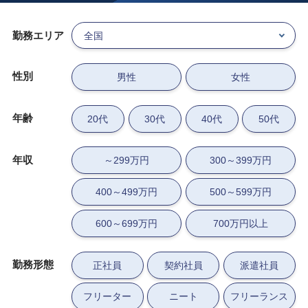
勤務エリア
性別
男性
女性
年齢
20代
30代
40代
50代
年収
～299万円
300～399万円
400～499万円
500～599万円
600～699万円
700万円以上
勤務形態
正社員
契約社員
派遣社員
フリーター
ニート
フリーランス