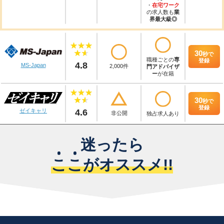
・
在宅ワーク
の求人数も
業
界最大級◎
30
秒
で
職種ごとの
専
登録
4.8
MS-Japan
2,000件
門アドバイザ
ー
が在籍
30
秒
で
登録
4.6
ゼイキャリ
非公開
独占求人あり
迷ったら
こ
こ
がオススメ!!