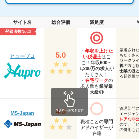
サイト名
総合評価
満足度
登録者数No.1!
厳選され
・
年収を上げた
5.0
もたくさ
ヒュープロ
い税理士
はこ
ワークラ
こ！
年収600～
視
の方も
1,200万の求人
が
士業のほ
たくさん！
る超鉄板
・
在宅ワーク
の
求人数も
業界最
大級◎
管理部門
4.8
MS-Japan
エージェ
レアな非
職種ごとの
専門
ので、「
アドバイザー
が
の併用も
在籍