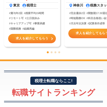
神奈川
税務スタッ
東京
税理士
#完全週休2日
#閑散期17:30退
#賞与年2回
#残業平均15時間
#時短勤務OK
#科目合格祝い金
#リモート可
#土日祝休み
#月次年次決算
#試算表作成等
#キャリアアップ可
#事業承継
#国際税務
#組織再編
求人を紹介してもら
求人を紹介してもらう
1
2
3
4
税理士転職ならここ!
転職サイトランキング