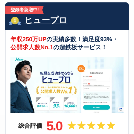
登録者急増中!
ヒュープロ
年収250万UP
の実績多数！満足度93%・
公開求人数No.1
の超鉄板サービス！
5.0
総合評価