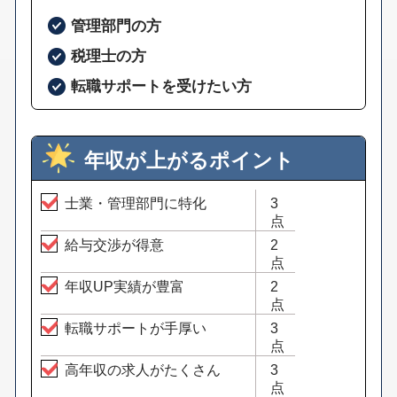
管理部門の方
税理士の方
転職サポートを受けたい方
年収が上がるポイント
士業・管理部門に特化
3
点
給与交渉が得意
2
点
年収UP実績が豊富
2
点
転職サポートが手厚い
3
点
高年収の求人がたくさん
3
点