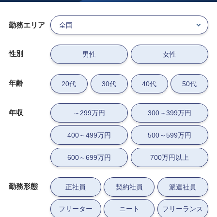
勤務エリア
性別
男性
女性
年齢
20代
30代
40代
50代
年収
～299万円
300～399万円
400～499万円
500～599万円
600～699万円
700万円以上
勤務形態
正社員
契約社員
派遣社員
フリーター
ニート
フリーランス