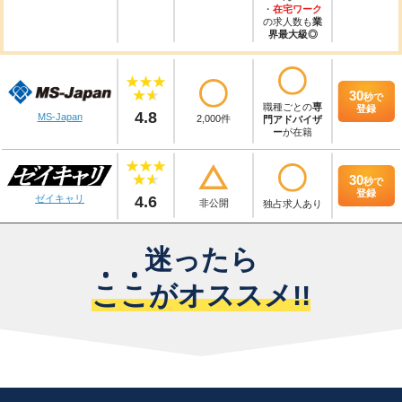
・
在宅ワーク
の求人数も
業
界最大級◎
30
秒
で
職種ごとの
専
登録
4.8
MS-Japan
2,000件
門アドバイザ
ー
が在籍
30
秒
で
登録
4.6
ゼイキャリ
非公開
独占求人あり
迷ったら
こ
こ
がオススメ!!