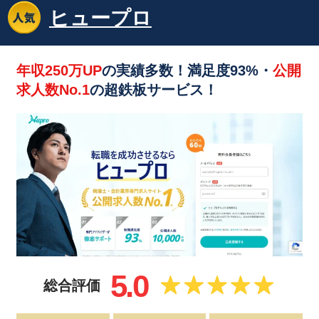
ヒュープロ
年収250万UP
の実績多数！満足度93%・
公開
求人数No.1
の超鉄板サービス！
5.0
総合評価