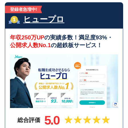
登録者急増中!
ヒュープロ
年収250万UP
の実績多数！満足度93%・
公開求人数No.1
の超鉄板サービス！
5.0
総合評価