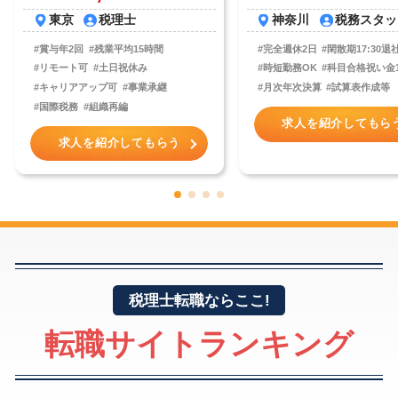
神奈川
税務スタッ
東京
税理士
#完全週休2日
#閑散期17:30退
#賞与年2回
#残業平均15時間
#時短勤務OK
#科目合格祝い金
#リモート可
#土日祝休み
#月次年次決算
#試算表作成等
#キャリアアップ可
#事業承継
#国際税務
#組織再編
求人を紹介してもら
求人を紹介してもらう
1
2
3
4
税理士転職ならここ!
転職サイトランキング