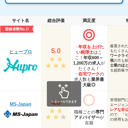
サイト名
総合評価
満足度
登録者数No.1!
厳選され
・
年収を上げた
5.0
もたくさ
ヒュープロ
い税理士
はこ
ワークラ
こ！
年収600～
視
の方も
1,200万の求人
が
士業のほ
たくさん！
る超鉄板
・
在宅ワーク
の
求人数も
業界最
大級◎
管理部門
4.8
MS-Japan
エージェ
レアな非
職種ごとの
専門
ので、「
アドバイザー
が
の併用も
在籍