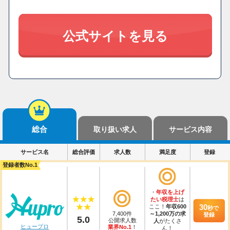
公式サイトを見る
総合
取り扱い求人
サービス内容
サービス名
総合評価
求人数
満足度
登録
登録者数No.1
・
年収を上げ
たい税理士
は
30
ここ！
年収600
秒
で
7,400件
～1,200万の求
登録
5.0
公開求人数
人
がたくさ
ヒュープロ
業界No.1
！
ん！