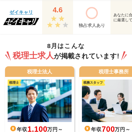
4.6
ゼイキャリ
あなたに
に厳選し
独占求人あり
8月はこんな
税理士求人
が掲載されています!
税理士法人
税理士事務所
税理士
税務スタッフ
700
1,100
年収
万円～
年収
万円～