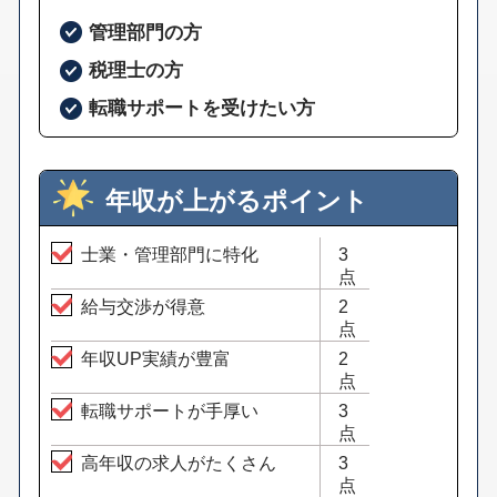
管理部門の方
税理士の方
転職サポートを受けたい方
年収が上がるポイント
士業・管理部門に特化
3
点
給与交渉が得意
2
点
年収UP実績が豊富
2
点
転職サポートが手厚い
3
点
高年収の求人がたくさん
3
点