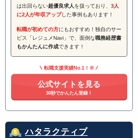
は出回らない
超優良求人
を扱っており、
3人
に2人が年収アップ
した事例もあります！
転職が初めての方
にもおすすめ！独自のサー
ビス「レジュメNavi」で、面倒な
職務経歴書
もかんたんに作成
できます！
転職支援実績No.1！※
公式サイトを見る
30秒でかんたん登録！
ハタラクティブ