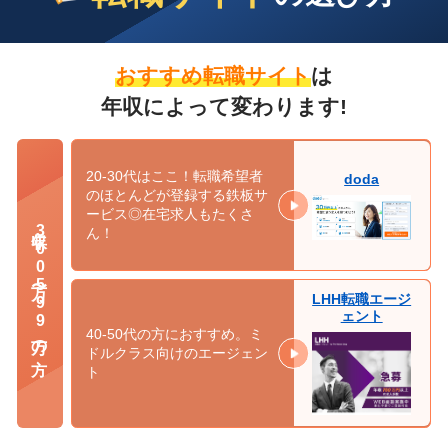
おすすめ転職サイト
は
年収によって変わります!
20-30代はここ！転職希望者
doda
のほとんどが登録する鉄板サ
ービス◎在宅求人もたくさ
年収300万〜599万の方
ん！
LHH転職エージ
ェント
40-50代の方におすすめ。ミ
ドルクラス向けのエージェン
ト