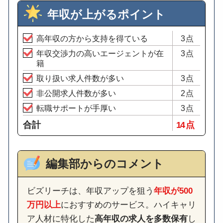
年収が上がるポイント
高年収の方から支持を得ている
3点
年収交渉力の高いエージェントが在
3点
籍
取り扱い求人件数が多い
3点
非公開求人件数が多い
2点
転職サポートが手厚い
3点
合計
14 点
編集部からのコメント
ビズリーチは、年収アップを狙う
年収が500
万円以上
におすすめのサービス。ハイキャリ
ア人材に特化した
高年収の求人を多数保有
し