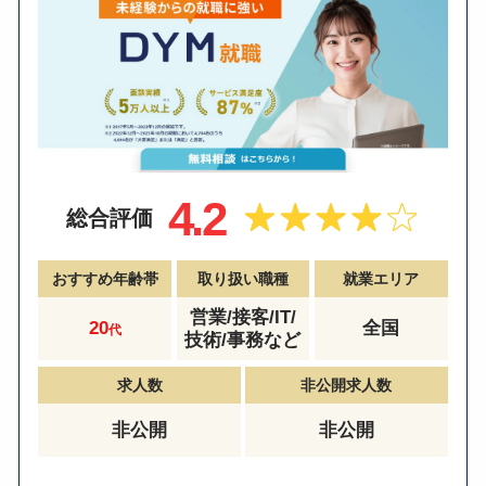
4.2
総合評価
おすすめ年齢帯
取り扱い職種
就業エリア
営業/接客/IT/
20
全国
代
技術/事務など
求人数
非公開求人数
非公開
非公開