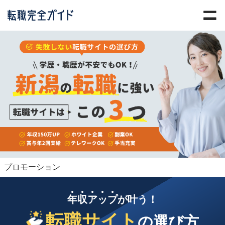
プロモーション
年
収
ア
ッ
プ
が叶う！
転職サイト
の選び方