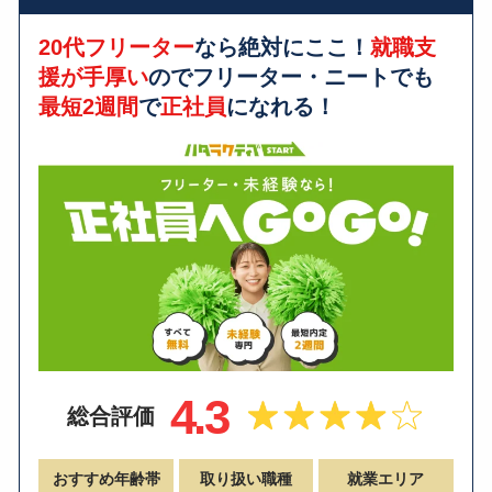
20代フリーター
なら絶対にここ！
就職支
援が手厚い
のでフリーター・ニートでも
最短2週間
で
正社員
になれる！
4.3
総合評価
おすすめ年齢帯
取り扱い職種
就業エリア