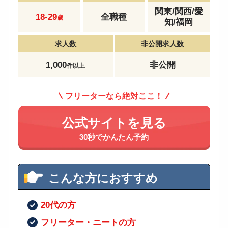
関東/関西/愛
18-29
全職種
歳
知/福岡
求人数
非公開求人数
1,000
非公開
件以上
フリーターなら絶対ここ！
公式サイトを見る
30秒でかんたん予約
こんな方におすすめ
20代の方
フリーター・ニートの方