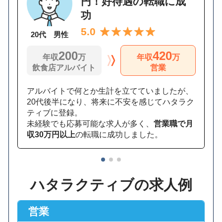
円！好待遇の転職に成
功
5.0
20代 男性
200
420
年収
万
年収
万
飲食店アルバイト
営業
アルバイトで何とか生計を立てていましたが、
20代後半になり、将来に不安を感じてハタラク
ティブに登録。
未経験でも応募可能な求人が多く、
営業職で月
収30万円以上
の転職に成功しました。
1
2
3
ハタラクティブの求人例
営業