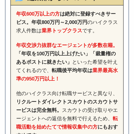
年収600万以上の方
は絶対に登録すべきサー
ビス。
年収800万円～2,000万円
のハイクラス
求人件数は
業界トップクラス
です。
年収交渉力抜群なエージェントが多数在籍。
「年収を100万円以上上げたい」「裁量権の
あるポストに就きたい」
といった希望を叶え
てくれるので、
転職後平均年収は
業界最高水
準の950万円以上！
他のハイクラス向け転職サービスと異なり、
リクルートダイレクトスカウトのスカウトサ
ービスは完全無料。
スカウトの受け取りやエ
ージェントへの返信を無料で行えるため、
転
職活動を始めたてで情報収集中の方
にもおす