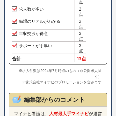
点
求人数が多い
2
点
職場のリアルがわかる
2
点
年収交渉が得意
3
点
サポートが手厚い
3
点
合計
13 点
※求人件数は2024年7月時点のもの（非公開求人除
く）
※株式会社マイナビのプロモーションを含みます
編集部からのコメント
マイナビ看護は、
人材最大手マイナビ
が運営