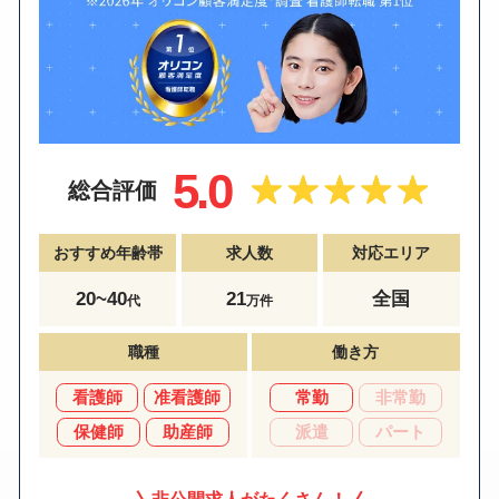
5.0
総合評価
おすすめ年齢帯
求人数
対応エリア
20~40
21
全国
代
万件
職種
働き方
看護師
准看護師
常勤
非常勤
保健師
助産師
派遣
パート
非公開求人がたくさん！