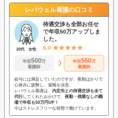
レバウェル看護の口コミ
待遇交渉も全部お任せ
で年収50万アップしま
した。
5.0
20代 女性
500
550
年収
万
年収
万
看護師
看護師
給与には満足していたのですが、夜勤ばかりで
心身共に疲弊し、退職を決意。
レバウェル看護は、
内定先との待遇交渉も全て
代行
してくれたおかげで、
夜勤・残業なしの職
場で年収も50万円UP！
今はストレスフリーな状態で働けています。