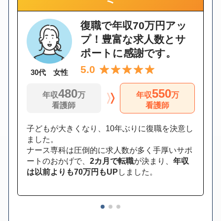
復職で年収70万円アッ
プ！豊富な求人数とサ
ポートに感謝です。
5.0
30代 女性
480
550
年収
万
年収
万
看護師
看護師
子どもが大きくなり、10年ぶりに復職を決意し
ました。
ナース専科は圧倒的に求人数が多く手厚いサポ
ートのおかげで、
2カ月で転職
が決まり、
年収
は以前よりも70万円もUP
しました。
1
2
3