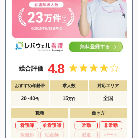
4.8
総合評価
おすすめ年齢帯
求人数
対応エリア
20~40
15
全国
代
万件
職種
働き方
看護師
准看護師
常勤
非常勤
保健師
助産師
派遣
パート