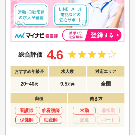
4.6
総合評価
おすすめ年齢帯
求人数
対応エリア
20~40
9.5
全国
代
万件
職種
働き方
看護師
准看護師
常勤
非常勤
保健師
助産師
派遣
パート