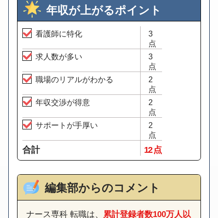
年収が上がるポイント
看護師に特化
3
点
求人数が多い
3
点
職場のリアルがわかる
2
点
年収交渉が得意
2
点
サポートが手厚い
2
点
合計
12 点
編集部からのコメント
ナース専科 転職は、
累計登録者数100万人以