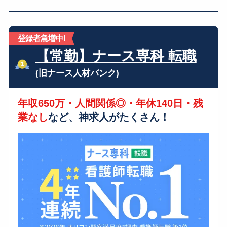
登録者急増中!
【常勤】ナース専科 転職
(旧ナース人材バンク)
年収650万・人間関係◎・年休140日・残
業なし
など、神求人がたくさん！