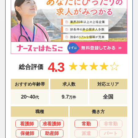
4.3
総合評価
おすすめ年齢帯
求人数
対応エリア
20~40
9.7
全国
代
万件
職種
働き方
看護師
准看護師
常勤
非常勤
保健師
助産師
派遣
パート