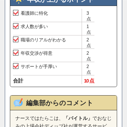
看護師に特化
3
点
求人数が多い
1
点
職場のリアルがわかる
2
点
年収交渉が得意
2
点
サポートが手厚い
2
点
合計
10 点
編集部からのコメント
ナースではたらこは、
「バイトル」
でおなじ
みの上場会社ディップ社が運営するサービ