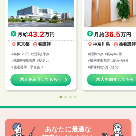
43.2
36.5
月給
万円
月給
万円
東京都
看護師
神奈川県
准看護師
#年休125日
#土日祝休み
#日勤のみ
#賞与年2回
#残業5時間未満
#駅チカ
#福利厚生充実
#駅から5分
#住宅補助・手当あり
#家賃補助5万円まで
求人を紹介してもらう
求人を紹介してもら
1
2
3
4
あなたに
最
適
な