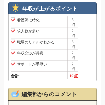
年収が上がるポイント
看護師に特化
3
点
求人数が多い
2
点
職場のリアルがわかる
3
点
年収交渉が得意
2
点
サポートが手厚い
2
点
合計
12 点
編集部からのコメント