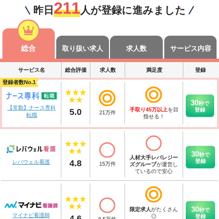
211
昨日
人が登録に進みました
総合
取り扱い求人
求人数
サービス内容
サービス名
総合評価
求人数
満足度
登録
登録者数No.1
30
秒
で
登録
【常勤】ナース専科
5.0
手取り45万以上
を目
21
万件
転職
指せる！
30
秒
で
人材大手レバレジー
登録
4.8
レバウェル看護
15
万件
ズグループ
が運営し
ているので安心
30
秒
で
限定求人
がたくさん
登録
マイナビ看護師
4.6
◎