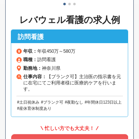
1
2
3
レバウェル看護の求人例
訪問看護
年収：
年収450万～580万
職種：
訪問看護
勤務地：
神奈川県
仕事内容：
【ブランク可】主治医の指示書を元
に在宅にてご利用者様に医療的ケアを行いま
す。
#土日祝休み
#ブランク可
#夜勤なし
#年間休日123日以上
#産休育休制度あり
忙しい方でも大丈夫！