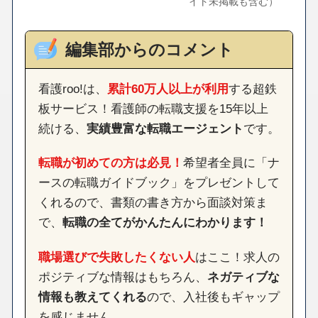
イト未掲載も含む）
編集部からのコメント
看護roo!は、
累計60万人以上が利用
する超鉄
板サービス！看護師の転職支援を15年以上
続ける、
実績豊富な転職エージェント
です。
転職が初めての方は必見！
希望者全員に「ナ
ースの転職ガイドブック」をプレゼントして
くれるので、書類の書き方から面談対策ま
で、
転職の全てがかんたんにわかります！
職場選びで失敗したくない人
はここ！求人の
ポジティブな情報はもちろん、
ネガティブな
情報も教えてくれる
ので、入社後もギャップ
を感じません。