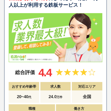
人以上が利用する鉄板サービス！
4.4
総合評価
おすすめ年齢帯
求人数
対応エリア
20~40
24.0
全国
代
万件
職種
働き方