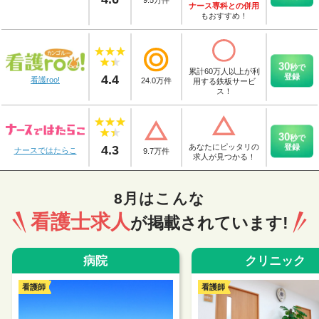
9.5
万件
ナース専科との併用
もおすすめ！
30
秒
で
累計60万人以上が利
登録
4.4
看護roo!
24.0
万件
用する鉄板サービ
ス！
30
秒
で
登録
4.3
あなたにピッタリの
ナースではたらこ
9.7
万件
求人が見つかる！
8月はこんな
看護士求人
が掲載されています!
病院
クリニック
看護師
看護師