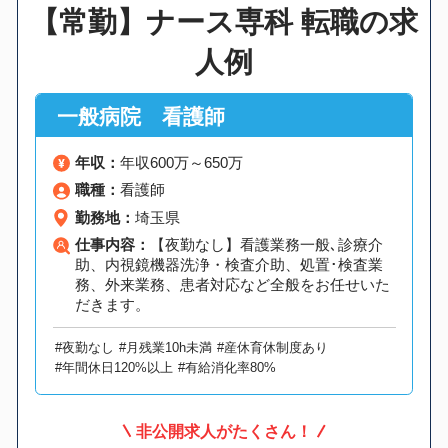
【常勤】ナース専科 転職の求
人例
一般病院 看護師
年収：
年収600万～650万
職種：
看護師
勤務地：
埼玉県
仕事内容：
【夜勤なし】看護業務一般､診療介
助、内視鏡機器洗浄・検査介助、処置･検査業
務、外来業務、患者対応など全般をお任せいた
だきます。
#夜勤なし
#月残業10h未満
#産休育休制度あり
#年間休日120%以上
#有給消化率80%
非公開求人がたくさん！