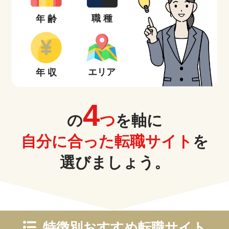
職 種
年 齢
エリア
年 収
4
の
つ
を軸に
自分に合った転職サイト
を
選びましょう。
特徴別おすすめ転職サイト