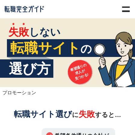
失
敗
しない
転職サイト
の
選び方
希望通りの
求人が
見つかる!
プロモーション
転職サイト選び
失敗
に
すると…