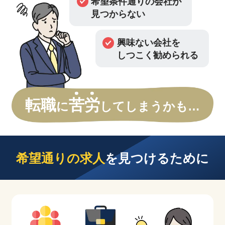
希望条件通りの会社が
見つからない
興味ない会社を
しつこく勧められる
転職
苦
労
に
してしまうかも…
希望通りの求人
を見つけるために